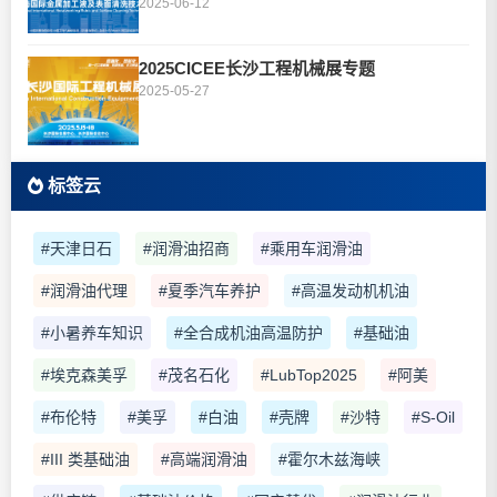
2025-06-12
2025CICEE长沙工程机械展专题
2025-05-27
标签云
#天津日石
#润滑油招商
#乘用车润滑油
#润滑油代理
#夏季汽车养护
#高温发动机机油
#小暑养车知识
#全合成机油高温防护
#基础油
#埃克森美孚
#茂名石化
#LubTop2025
#阿美
#布伦特
#美孚
#白油
#壳牌
#沙特
#S-Oil
#III 类基础油
#高端润滑油
#霍尔木兹海峡