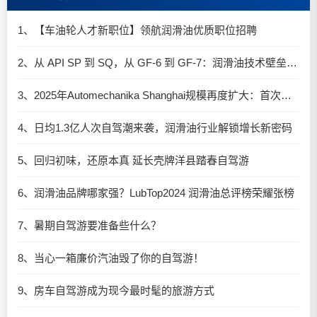
1、【车油轮人才新职位】领航润滑油优质职位招聘
2、从 API SP 到 SQ，从 GF-6 到 GF-7：润滑油技术壁垒再升高，你准备好了吗？
3、2025年Automechanika Shanghai规模再度扩大：首次启用国家会展中心（上海）全部15个展馆
4、日均1.3亿人次自驾潮来袭，润滑油行业解锁增长新密码​
5、回归初味，还原本真 延长壳牌洋县踏春自驾游
6、润滑油品牌哪家强？LubTop2024 润滑油总评榜荣耀张榜
7、暑期自驾游要准备些什么？
8、当心一箱廉价汽油毁了你的自驾游！
9、房车自驾游成为现今最时髦的旅游方式