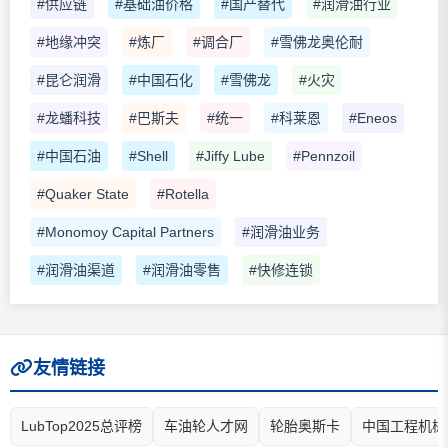
#供应链
#基础油价格
#国产替代
#润滑油行业
#地缘冲突
#炼厂
#调合厂
#雪佛龙奥伦耐
#昆仑润滑
#中国石化
#雪佛龙
#火灾
#龙蟠科技
#巴斯夫
#统一
#科莱恩
#Eneos
#中国石油
#Shell
#Jiffy Lube
#Pennzoil
#Quaker State
#Rotella
#Monomoy Capital Partners
#润滑油业务
#润滑油渠道
#润滑油零售
#快修连锁
友情链接
LubTop2025总评榜
车油轮人才网
轮胎奥斯卡
中国工程机械