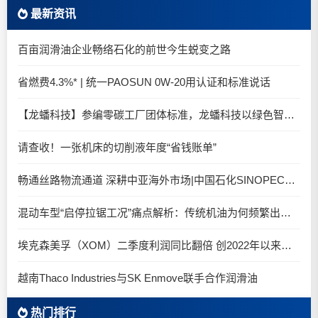
最新资讯
百亩润滑油企业畅络石化的前世今生蜕变之路
省燃费4.3%* | 统一PAOSUN 0W-20用认证和标准说话
【龙蟠科技】参编零碳工厂团体标准，龙蟠科技以绿色智造锚定零碳未来
请查收！一张机床的切削液年度“省钱账单”
畅通丝路物流通道 深耕中亚海外市场|中国石化SINOPEC润滑油北京-阿拉木图图定班列顺利抵达
混动车型“启停拉锯工况”痛点解析：传统机油为何频繁出现油泥堆积？
埃克森美孚（XOM）二季度利润同比翻倍 创2022年以来新高
越南Thaco Industries与SK Enmove联手合作润滑油
热门排行