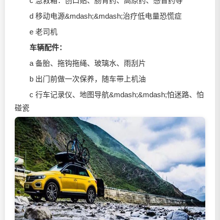
c 急救箱：创口贴、肠胃药、高原药、感冒药等
d 移动电源&mdash;&mdash;治疗低电量恐慌症
e 老司机
车辆配件：
a 备胎、拖钩拖绳、玻璃水、雨刮片
b 出门前做一次保养，随车带上机油
c 行车记录仪、地图导航&mdash;&mdash;怕迷路、怕
碰瓷