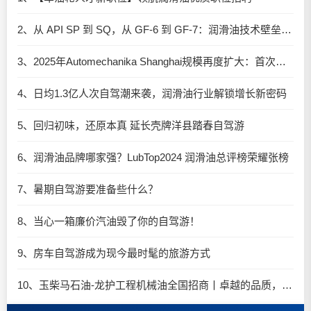
2、从 API SP 到 SQ，从 GF-6 到 GF-7：润滑油技术壁垒再升高，你准备好了吗？
3、2025年Automechanika Shanghai规模再度扩大：首次启用国家会展中心（上海）全部15个展馆
4、日均1.3亿人次自驾潮来袭，润滑油行业解锁增长新密码​
5、回归初味，还原本真 延长壳牌洋县踏春自驾游
6、润滑油品牌哪家强？LubTop2024 润滑油总评榜荣耀张榜
7、暑期自驾游要准备些什么？
8、当心一箱廉价汽油毁了你的自驾游！
9、房车自驾游成为现今最时髦的旅游方式
10、玉柴马石油-龙护工程机械油全国招商丨卓越的品质，专业的品牌！