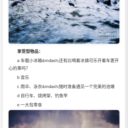
享受型物品：
a 车载小冰箱&mdash;还有比喝着冰镇可乐开着车更开
心的事吗？
b 音乐
c 雨伞、泳衣&mdash;随时准备遇见一个完美的池塘
d 自行车、烧烤架、钓鱼竿
e 一大包零食