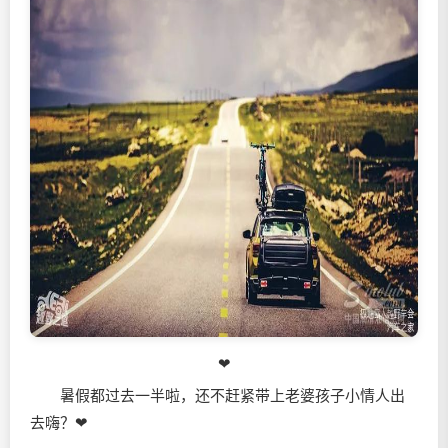
❤
暑假都过去一半啦，还不赶紧带上老婆孩子小情人出
去嗨？❤