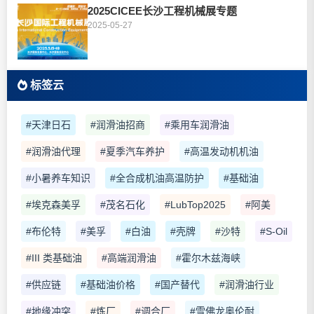
2025CICEE长沙工程机械展专题
2025-05-27
标签云
#天津日石
#润滑油招商
#乘用车润滑油
#润滑油代理
#夏季汽车养护
#高温发动机机油
#小暑养车知识
#全合成机油高温防护
#基础油
#埃克森美孚
#茂名石化
#LubTop2025
#阿美
#布伦特
#美孚
#白油
#壳牌
#沙特
#S-Oil
#III 类基础油
#高端润滑油
#霍尔木兹海峡
#供应链
#基础油价格
#国产替代
#润滑油行业
#地缘冲突
#炼厂
#调合厂
#雪佛龙奥伦耐