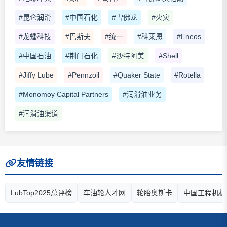
#昆仑润滑
#中国石化
#雪佛龙
#火灾
#龙蟠科技
#巴斯夫
#统一
#科莱恩
#Eneos
#中国石油
#荆门石化
#沙特阿美
#Shell
#Jiffy Lube
#Pennzoil
#Quaker State
#Rotella
#Monomoy Capital Partners
#润滑油业务
#润滑油渠道
友情链接
LubTop2025总评榜
车油轮人才网
轮胎奥斯卡
中国工程机械