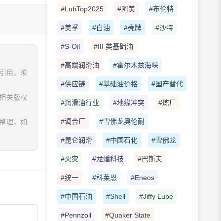
#LubTop2025
#阿美
#布伦特
#美孚
#白油
#壳牌
#沙特
#S-Oil
#III 类基础油
#高端润滑油
#霍尔木兹海峡
、引用，须
#供应链
#基础油价格
#国产替代
相关版权
#润滑油行业
#地缘冲突
#炼厂
#调合厂
#雪佛龙奥伦耐
息整理，如
#昆仑润滑
#中国石化
#雪佛龙
#火灾
#龙蟠科技
#巴斯夫
#统一
#科莱恩
#Eneos
#中国石油
#Shell
#Jiffy Lube
#Pennzoil
#Quaker State