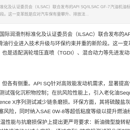
化及认证委员会（ILSAC）联合发布的API SQ/ILSAC GF-7汽油机油
。这一变革既是应对汽车保有量攀升、排放法...
国际润滑剂标准化及认证委员会（ILSAC）联合发布的AP
滑油
行业进入技术升级与环保约束并重的新阶段。这一变
也是适配涡轮增压直喷（TGDI）、混合动力等先进发动
各有侧重。API SQ针对高效能发动机需求，显著提高
列测试强化沉积物控制；在抗风险性能上，引入老化油Seque
uence X序列测试减少链条磨损。环保方面，其将硫酸盐
塞风险，同时纳入SAE 0W-8等超低粘度等级以提升燃油
，在低温性能与抗磨损保护上提出更严苛要求：新油微型旋转