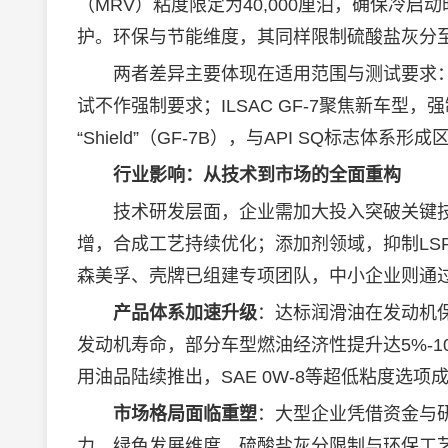
（MRV）粘度限定为40,000厘泊，确保冷
护。环保与节能维度，其同样限制硫酸盐灰分至0.9
两者差异主要体现在适用范围与测试要求：AP
试不作强制要求；ILSAC GF-7聚焦新车型，强制
“Shield”（GF-7B），与API SQ标志体系形成
行业影响：从技术到市场的全面重构
技术研发层面，企业需加大投入突破关键技术
增，合成工艺持续优化；添加剂领域，抑制LS
森美孚、壳牌已组建专项团队，中小企业则通
产品体系加速升级
：达标
润滑油
在发动机
发动机寿命，部分车型燃油经济性提升达5%-
用油品陆续推出，SAE 0W-8等超低粘度选
市场格局面临重塑
：大型企业凭借资金与
力。绿色发展维度，硫酸盐灰分限制与环保工