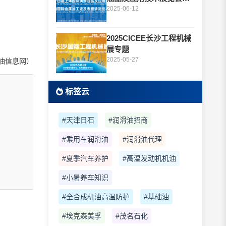
题
2025-06-12
2025CICEE长沙工程机械
展专题
2025-05-27
油信息网）
标签云
#天津日石
#润滑油招商
#乘用车润滑油
#润滑油代理
#夏季汽车养护
#高温发动机机油
#小暑养车知识
#全合成机油高温防护
#基础油
#埃克森美孚
#茂名石化