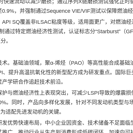
启动时快速流动以减少磨损；通过序列X链磨损测试强化正时
%，并强制通过Sequence VIE/VIF测试以保障燃油
I SQ覆盖非ILSAC粘度等级，适用面更广，对燃油经
通过特定燃油经济性测试，认证标志分“Starburst”（GF
区分。
。基础油领域，聚α-烯烃（PAO）等高性能合成基础
PI、提升高温抗氧化性的新型配方成为研发重点。国际巨
过产学研合作追赶技术前沿。
保护与燃油经济性上表现突出，可减少LSPI导致的爆震损
10%。同时，产品向多样化发展，针对不同发动机类型与
项成为适配先进发动机的关键。
研发优势快速布局，中小企业因资金、技术储备不足面临
艺推广，推动行业从生产到消费形成低碳闭环，加速向可