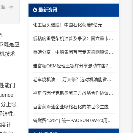
标准，标
最新资讯
化工巨头退股！中国石化获赔8亿元
I
低粘度重载柴机油普及争议：国六重卡长期山区重载工况是否适合0W-20柴油机油？
革既是应
重磅分享｜中船集团首席专家梁刚解读船舶动力润滑需求
机技术
雅富顿OEM经理王银辉分享混动车国7后处理系统的润滑油要求
老车烧机油=上万大修？选对机油能省大钱！
性能门
福斯与因代克斯签署三方战略合作协议，覆盖全系列机床
nce
灰分上限
百亩润滑油企业畅络石化的前世今生蜕变之路
经济性。
省燃费4.3%* | 统一PAOSUN 0W-20用认证和标准说话
粘度计