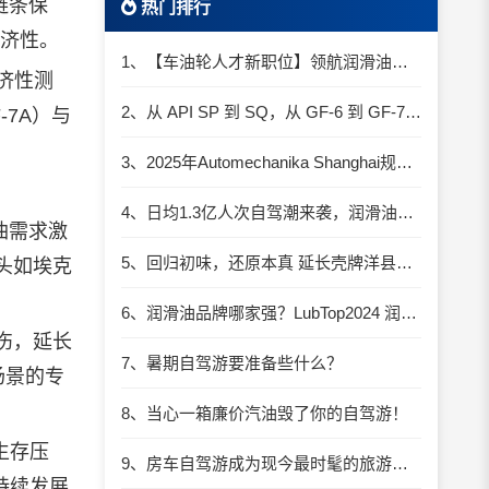
链条保
热门排行
经济性。
1、【车油轮人才新职位】领航润滑油优质职位招聘
济性测
2、从 API SP 到 SQ，从 GF-6 到 GF-7：润滑油技术壁垒再升高，你准备好了吗？
-7A）与
3、2025年Automechanika Shanghai规模再度扩大：首次启用国家会展中心（上海）全部15个展馆
4、日均1.3亿人次自驾潮来袭，润滑油行业解锁增长新密码​
油需求激
5、回归初味，还原本真 延长壳牌洋县踏春自驾游
头如埃克
6、润滑油品牌哪家强？LubTop2024 润滑油总评榜荣耀张榜
伤，延长
7、暑期自驾游要准备些什么？
场景的专
8、当心一箱廉价汽油毁了你的自驾游！
生存压
9、房车自驾游成为现今最时髦的旅游方式
持续发展