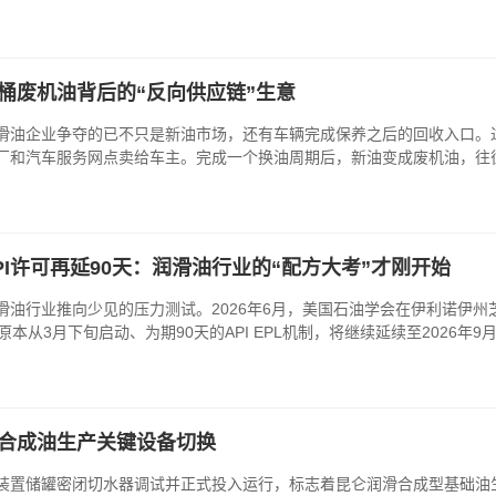
桶废机油背后的“反向供应链”生意
润滑油企业争夺的已不只是新油市场，还有车辆完成保养之后的回收入口
厂和汽车服务网点卖给车主。完成一个换油周期后，新油变成废机油，往
I许可再延90天：润滑油行业的“配方大考”才刚开始
油行业推向少见的压力测试。2026年6月，美国石油学会在伊利诺伊州芝
本从3月下旬启动、为期90天的API EPL机制，将继续延续至2026年9月
合成油生产关键设备切换
装置储罐密闭切水器调试并正式投入运行，标志着昆仑润滑合成型基础油