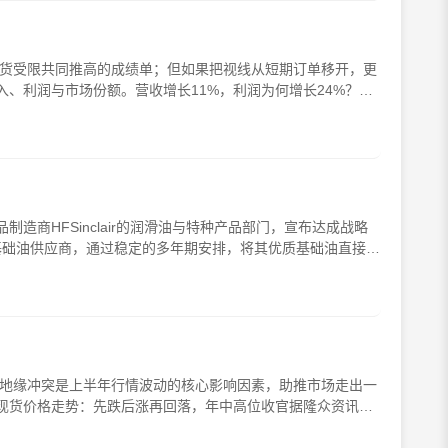
供货受限共同推高的成绩单；但如果把视线从短期订单移开，更
、利润与市场份额。营收增长11%，利润为何增长24%？上
造商HFSinclair的润滑油与特种产品部门，宣布达成战略
的II类基础油供应商，通过稳定的多年期安排，将其优质基础油直接供
。地缘冲突是上半年行情波动的核心影响因素，助推市场走出一
现货价格走势：先跌后涨再回落，年中高位收官据隆众资讯数