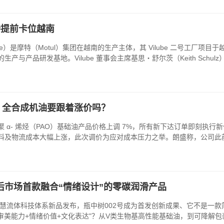
摩特提前卡位越南
be）是摩特（Motul）集团在越南的生产主体，其 Vilube 二号工
与产品研发基地。Vilube 董事会主席基思・舒尔茨（Keith Schul
7%，全合成机油要跟着涨价吗？
α- 烯烃（PAO）基础油产品价格上调 7%，所有新下达订单即刻执行新
料及物流成本大幅上涨，此次调价为应对成本压力之举。朗盛称，公司此
后市场首款融合“情绪设计”的零碳润滑产品
，智慧流体科技体系新品发布，瓶中树002号成为首发创新成果、它不是一
审美能力+情绪价值+文化表达"？从V类生物基高性能基础油，到可降解包装，