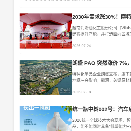
2030年需求涨30%！
越南润滑油化工股份公司（Vilu
建将提升产能，并打造面向区域的生产
厚的···
2026-07-24
朗盛 PAO 突然涨价 
特种化学品企业朗盛宣布，旗下聚 
地缘冲突影响，能源、关键原材
下，唯···
2026-07-18
统一瓶中树002号：汽车
2026统一全球技术大会现场
品，能不能同时具备"低碳能力+