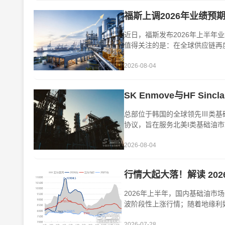
福斯上调2026年业绩预
近日，福斯发布2026年上半
值得关注的是：在全球供应链再
半年，福斯···
2026-08-04
SK Enmove与HF Sin
总部位于韩国的全球领先Ⅲ类基础油
协议，旨在服务北美I类基础油市场
应至其成品···
2026-08-04
行情大起大落！解读 20
2026年上半年，国内基础油
波阶段性上涨行情；随着地缘利
据统计，···
2026-07-28