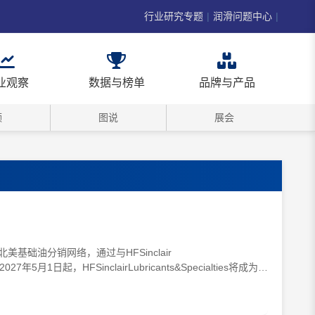
行业研究专题
|
润滑问题中心
|
业观察
数据与榜单
品牌与产品
频
图说
展会
大其北美基础油分销网络，通过与HFSinclair
5月1日起，HFSinclairLubricants&Specialties将成为雪