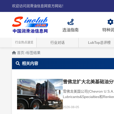
欢迎访问润滑油信息网官方网站！
选油指南
特种
行业对话
LubTop总评榜
行业热点速览
首页
标签结果
相关内容
雪佛龙扩大北美基础油分
雪佛龙美国公司(Chevron U.S.
Lubricants&Specialtie
佛龙在加拿大···
2026-08-05