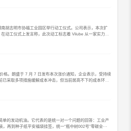
厂项目于越南胡志明市协福工业园区举行动工仪式。公司表示，本次扩
z）在动工仪式上发言称，此次动工标志着 Vilube 从一家实力雄
价格。朗盛于 7 月 7 日发布本次涨价通知，企业表示，受持续
前已采取多项措施缓解成本冲击，但当前居高不下的成本环境
款简单的发动机油。它代表的是统一对一个问题的回答：工业产
再到种子纸平安福袋挂签，统一“瓶中树002号”零碳全···