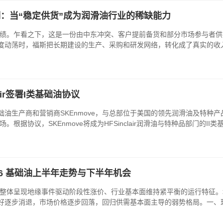
期：当“稳定供货”成为润滑油行业的稀缺能力
年业绩。乍看之下，这是一份由中东冲突、客户提前备货和部分市场参与者
度动荡时，福斯把长期建设的生产、采购和研发网络，转化成了真实的收入
clair签署I类基础油协议
生产商和营销商SKEnmove，与总部位于美国的领先润滑油及特种产品制
。根据协议，SKEnmove将成为HFSinclair润滑油与特种品部门
26 基础油上半年走势与下半年机会
市场整体呈现地缘事件驱动阶段性涨价、行业基本面维持紧平衡的运行特征
好逐步消退，市场价格逐步回落，回归供需基本面主导的弱势格局。一、