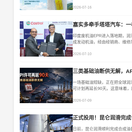
2026-07-16
嘉实多牵手塔塔汽车：一
印度废机油EPR进入落地期，
成发动机油，经由经销商、维修
试图把这条···
2026-07-10
三类基础油断供无解，AP
一场基础油短缺，正在把全球润滑
可计划再延长90天。这意味着，原
受三类基础···
2026-07-09
正式投用！昆仑润滑完成
日前，昆仑润滑顺利完成合成油