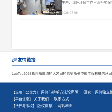
生产、绿色环保工作再添坚实保障
其中，I类和···
2026-07-06
友情链接
LubTop2025总评榜
车油轮人才网
轮胎奥斯卡
中国工程机械信息网
评价与榜单方法论声明
研究与评价独立
【治理与公信力】
关于我们
联系方式
【平台信息】
版权信息
网站地图
【法律与版权】