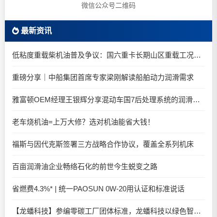
微信公众号二维码
最新资讯
低粘度重载柴机油普及争议：国六重卡长期山区重载工况是否适合0W-20柴油机油？
重磅分享｜中船集团首席专家梁刚解读船舶动力润滑需求
雅富顿OEM经理王银辉分享混动车国7后处理系统的润滑油要求
老车烧机油=上万大修？选对机油能省大钱！
福斯与因代克斯签署三方战略合作协议，覆盖全系列机床
百亩润滑油企业畅络石化的前世今生蜕变之路
省燃费4.3%* | 统一PAOSUN 0W-20用认证和标准说话
【龙蟠科技】参编零碳工厂团体标准，龙蟠科技以绿色智造锚定零碳未来