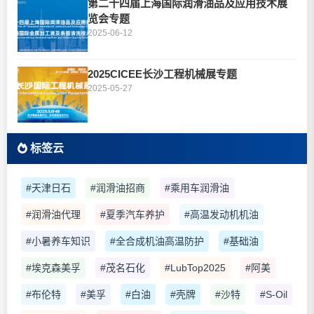
第二十四届上海国际润滑油品及应用技术展
览会专题
2025-06-12
2025CICEE长沙工程机械展专题
2025-05-27
标签云
#天津日石
#润滑油招商
#乘用车润滑油
#润滑油代理
#夏季汽车养护
#高温发动机机油
#小暑养车知识
#全合成机油高温防护
#基础油
#埃克森美孚
#茂名石化
#LubTop2025
#阿美
#布伦特
#美孚
#白油
#壳牌
#沙特
#S-Oil