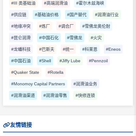
#III 类基础油
#高端润滑油
#霍尔木兹海峡
#供应链
#基础油价格
#国产替代
#润滑油行业
#地缘冲突
#炼厂
#调合厂
#雪佛龙奥伦耐
#昆仑润滑
#中国石化
#雪佛龙
#火灾
#龙蟠科技
#巴斯夫
#统一
#科莱恩
#Eneos
#中国石油
#Shell
#Jiffy Lube
#Pennzoil
#Quaker State
#Rotella
#Monomoy Capital Partners
#润滑油业务
#润滑油渠道
#润滑油零售
#快修连锁
友情链接