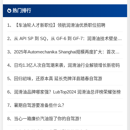
热门排行
1、【车油轮人才新职位】领航润滑油优质职位招聘
2、从 API SP 到 SQ，从 GF-6 到 GF-7：润滑油技术壁垒再升高，你准备好了吗？
3、2025年Automechanika Shanghai规模再度扩大：首次启用国家会展中心（上海）全部15个展馆
4、日均1.3亿人次自驾潮来袭，润滑油行业解锁增长新密码​
5、回归初味，还原本真 延长壳牌洋县踏春自驾游
6、润滑油品牌哪家强？LubTop2024 润滑油总评榜荣耀张榜
7、暑期自驾游要准备些什么？
8、当心一箱廉价汽油毁了你的自驾游！