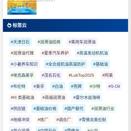
2025-05-27
标签云
#天津日石
#润滑油招商
#乘用车润滑油
#润滑油代理
#夏季汽车养护
#高温发动机机油
#小暑养车知识
#全合成机油高温防护
#基础油
#埃克森美孚
#茂名石化
#LubTop2025
#阿美
#布伦特
#美孚
#白油
#壳牌
#沙特
#S-Oil
#III 类基础油
#高端润滑油
#霍尔木兹海峡
#供应链
#基础油价格
#国产替代
#润滑油行业
#地缘冲突
#炼厂
#调合厂
#雪佛龙奥伦耐
#昆仑润滑
#中国石化
#雪佛龙
#火灾