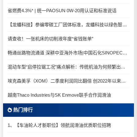
省燃费4.3%* | 统一PAOSUN 0W-20用认证和标准说话
【龙蟠科技】参编零碳工厂团体标准，龙蟠科技以绿色智造锚定零碳未来
请查收！一张机床的切削液年度“省钱账单”
畅通丝路物流通道 深耕中亚海外市场|中国石化SINOPEC润滑油北京-阿拉木图图定班列顺利抵达
混动车型“启停拉锯工况”痛点解析：传统机油为何频繁出现油泥堆积？
埃克森美孚（XOM）二季度利润同比翻倍 创2022年以来新高
越南Thaco Industries与SK Enmove联手合作润滑油
热门排行
1、【车油轮人才新职位】领航润滑油优质职位招聘