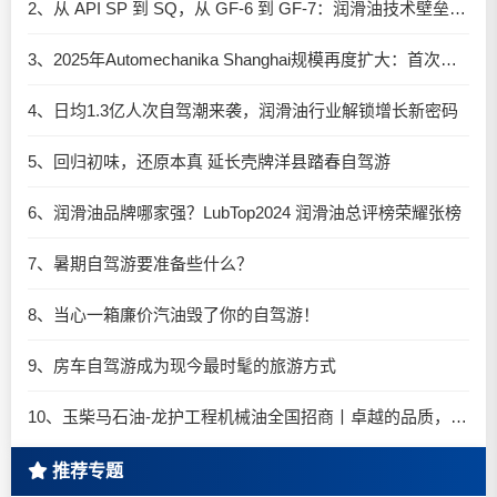
2、从 API SP 到 SQ，从 GF-6 到 GF-7：润滑油技术壁垒再升高，你准备好了吗？
3、2025年Automechanika Shanghai规模再度扩大：首次启用国家会展中心（上海）全部15个展馆
4、日均1.3亿人次自驾潮来袭，润滑油行业解锁增长新密码​
5、回归初味，还原本真 延长壳牌洋县踏春自驾游
6、润滑油品牌哪家强？LubTop2024 润滑油总评榜荣耀张榜
7、暑期自驾游要准备些什么？
8、当心一箱廉价汽油毁了你的自驾游！
9、房车自驾游成为现今最时髦的旅游方式
10、玉柴马石油-龙护工程机械油全国招商丨卓越的品质，专业的品牌！
推荐专题