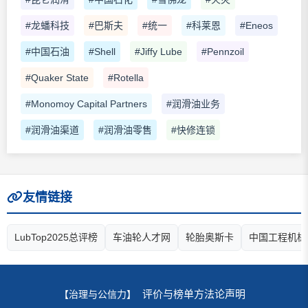
#龙蟠科技
#巴斯夫
#统一
#科莱恩
#Eneos
#中国石油
#Shell
#Jiffy Lube
#Pennzoil
#Quaker State
#Rotella
#Monomoy Capital Partners
#润滑油业务
#润滑油渠道
#润滑油零售
#快修连锁
友情链接
LubTop2025总评榜
车油轮人才网
轮胎奥斯卡
中国工程机械
评价与榜单方法论声明
【治理与公信力】