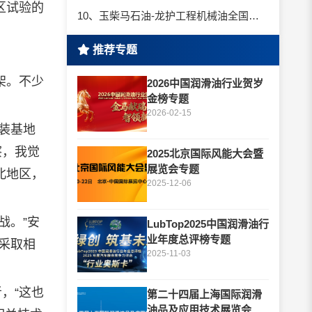
区试验的
10、玉柴马石油-龙护工程机械油全国招商丨卓越的品质，专业的品牌！
推荐专题
架。不少
2026中国润滑油行业贺岁
金榜专题
。
2026-02-15
装基地
察，我觉
2025北京国际风能大会暨
展览会专题
北地区，
2025-12-06
战。”安
LubTop2025中国润滑油行
业年度总评榜专题
采取相
2025-11-03
，“这也
第二十四届上海国际润滑
油品及应用技术展览会专