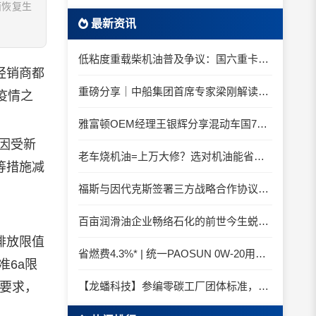
面恢复生
最新资讯
低粘度重载柴机油普及争议：国六重卡长期山区重载工况是否适合0W-20柴油机油？
经销商都
重磅分享｜中船集团首席专家梁刚解读船舶动力润滑需求
疫情之
雅富顿OEM经理王银辉分享混动车国7后处理系统的润滑油要求
因受新
老车烧机油=上万大修？选对机油能省大钱！
等措施减
福斯与因代克斯签署三方战略合作协议，覆盖全系列机床
百亩润滑油企业畅络石化的前世今生蜕变之路
排放限值
省燃费4.3%* | 统一PAOSUN 0W-20用认证和标准说话
准6a限
准要求，
【龙蟠科技】参编零碳工厂团体标准，龙蟠科技以绿色智造锚定零碳未来