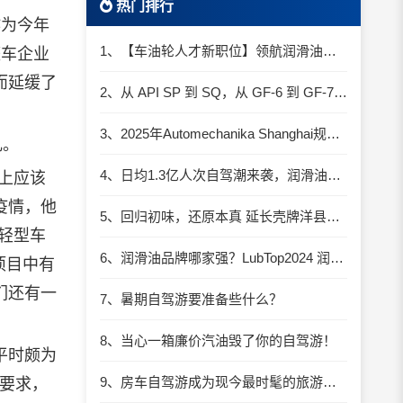
热门排行
作为今年
1、【车油轮人才新职位】领航润滑油优质职位招聘
整车企业
而延缓了
2、从 API SP 到 SQ，从 GF-6 到 GF-7：润滑油技术壁垒再升高，你准备好了吗？
3、2025年Automechanika Shanghai规模再度扩大：首次启用国家会展中心（上海）全部15个展馆
乱。
4、日均1.3亿人次自驾潮来袭，润滑油行业解锁增长新密码​
上应该
疫情，他
5、回归初味，还原本真 延长壳牌洋县踏春自驾游
轻型车
6、润滑油品牌哪家强？LubTop2024 润滑油总评榜荣耀张榜
项目中有
们还有一
7、暑期自驾游要准备些什么？
8、当心一箱廉价汽油毁了你的自驾游！
平时颇为
9、房车自驾游成为现今最时髦的旅游方式
离要求，