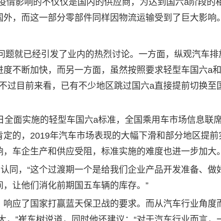
疫情影响的不仅仅是国内的供应商，为达到国六a阶段的
国外，而这一部分零部件同样因物流运输受到了巨大影响
问题就已经引发了业内的热烈讨论。一方面，纵观汽车排
进度不断加快，而另一方面，虽然按照要求轻型车国六a和
施，不过目前来看，已有不少地区跳过国六a直接提前切换至
全面实施的轻型车国六a标准，全国乘用车市场信息联
定的，2019年汽车市场表现的大幅下滑和部分地区提前
响，车企生产和供应受阻，标准实施的难度也进一步加大
认同，“这个过渡期一个是给我们企业产品开发准备、做
间，让他们消化前期国五车辆的库存。”
响应了国家打赢蓝天保卫战的要求。而从汽车行业角度
大，”崔东树说道，同时他还建议：“对于汽车行业而言，