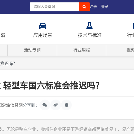
|
注册
登录
润滑
应用场景
技术与标准
行
活动专题
行业周报
视
会推迟吗？
难 轻型车国六标准会推迟吗？
润滑油信息网
分享到：
及。无论是整车企业、零部件企业还是下游经销商都面临着复工、复产