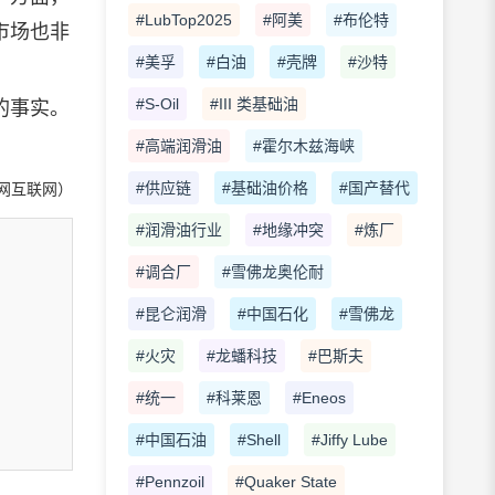
#LubTop2025
#阿美
#布伦特
市场也非
#美孚
#白油
#壳牌
#沙特
#S-Oil
#III 类基础油
的事实。
#高端润滑油
#霍尔木兹海峡
#供应链
#基础油价格
#国产替代
网互联网）
#润滑油行业
#地缘冲突
#炼厂
#调合厂
#雪佛龙奥伦耐
#昆仑润滑
#中国石化
#雪佛龙
#火灾
#龙蟠科技
#巴斯夫
#统一
#科莱恩
#Eneos
#中国石油
#Shell
#Jiffy Lube
#Pennzoil
#Quaker State