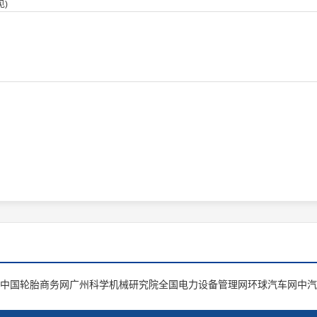
)
中国轮胎商务网
广州科学机械研究院
全国电力设备管理网
环球汽车网
中汽