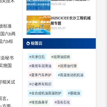
相关技术
题
2025-06-12
。
2025CICEE长沙工程机械
展专题
放标准
2025-05-27
国六b两
国六b标
标签云
#天津日石
#润滑油招商
席会秘书
实施国
#乘用车润滑油
#润滑油代理
。
#夏季汽车养护
#高温发动机机油
好相关试
#小暑养车知识
#全合成机油高温防护
#基础油
而言，
#埃克森美孚
#茂名石化
一方面，