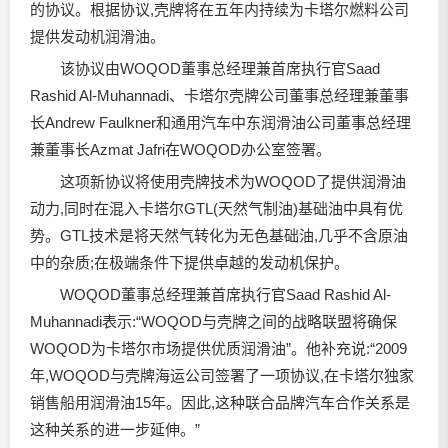
的协议。根据协议,壳牌将在五年内持续为卡塔尔燃料公司
提供发动机
润滑油
。
该协议由WOQOD董事总经理兼首席执行官Saad
Rashid Al-Muhannadi、卡塔尔壳牌公司董事总经理兼董事
长Andrew Faulkner和通用汽车中东
润滑油
公司董事总经理
兼董事长Azmat Jafri在WOQOD办公室签署。
这项新协议将使用壳牌技术为WOQOD了提供
润滑油
动力,同时在混入卡塔尔GTL(天然气制油)基础油中具有优
势。GTL技术是将天然气转化为无色基础油,几乎不含原油
中的杂质;在极端条件下提供卓越的发动机保护。
WOQOD董事总经理兼首席执行官Saad Rashid Al-
Muhannadi表示:“WOQOD与壳牌之间的战略联盟将确保
WOQOD为卡塔尔市场提供优质
润滑油
”。他补充说:“2009
年,WOQOD与壳牌海运公司签署了一项协议,在卡塔尔独家
销售船用润滑油15年。因此,这种联合品牌汽车合作关系是
这种关系的进一步延伸。”