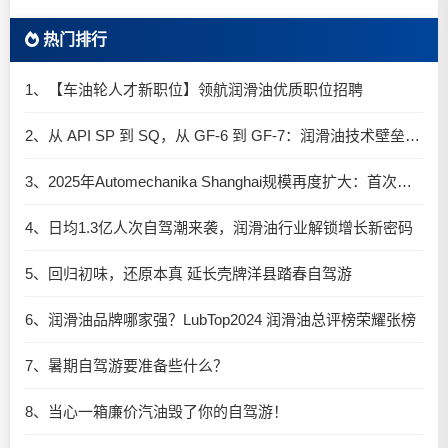
热门排行
1、【车油轮人才新职位】领航润滑油优质职位招聘
2、从 API SP 到 SQ，从 GF-6 到 GF-7：润滑油技术壁垒再升高，你准备好了吗？
3、2025年Automechanika Shanghai规模再度扩大：首次启用国家会展中心（上海）全部15个展馆
4、日均1.3亿人次自驾潮来袭，润滑油行业解锁增长新密码​
5、回归初味，还原本真 延长壳牌洋县踏春自驾游
6、润滑油品牌哪家强？LubTop2024 润滑油总评榜荣耀张榜
7、暑期自驾游要准备些什么？
8、当心一箱廉价汽油毁了你的自驾游！