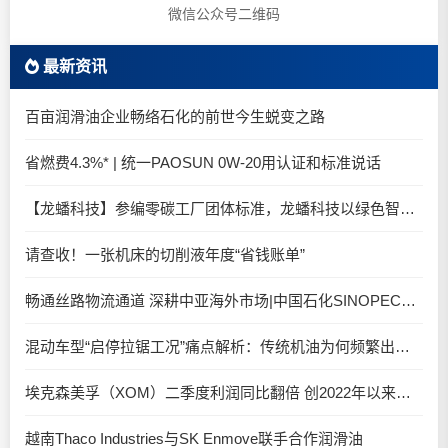
微信公众号二维码
最新资讯
百亩润滑油企业畅络石化的前世今生蜕变之路
省燃费4.3%* | 统一PAOSUN 0W-20用认证和标准说话
【龙蟠科技】参编零碳工厂团体标准，龙蟠科技以绿色智造锚定零碳未来
请查收！一张机床的切削液年度“省钱账单”
畅通丝路物流通道 深耕中亚海外市场|中国石化SINOPEC润滑油北京-阿拉木图图定班列顺利抵达
混动车型“启停拉锯工况”痛点解析：传统机油为何频繁出现油泥堆积？
埃克森美孚（XOM）二季度利润同比翻倍 创2022年以来新高
越南Thaco Industries与SK Enmove联手合作润滑油