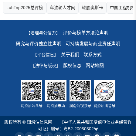
LubTop2025总评榜
车油轮人才网
轮胎奥斯卡
中国工程机械
评价与榜单方法论声明
【治理与公信力】
研究与评价独立性声明
可持续发展与商业责任声明
关于我们
联系方式
【平台信息】
版权信息
网站地图
【法律与版权】
润滑油公众号
润滑油市场
润滑油视频号
润滑油抖音号
版权所有 © 润滑油信息网
《中华人民共和国增值电信业务经营许
可证》编号：粤B2-20050302号