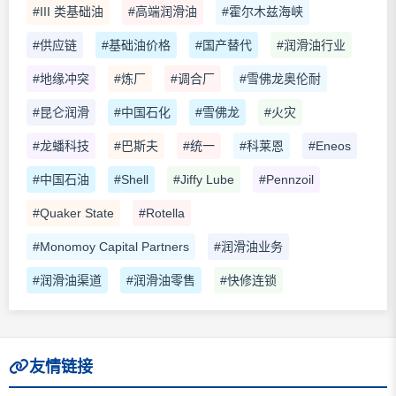
#III 类基础油
#高端润滑油
#霍尔木兹海峡
#供应链
#基础油价格
#国产替代
#润滑油行业
#地缘冲突
#炼厂
#调合厂
#雪佛龙奥伦耐
#昆仑润滑
#中国石化
#雪佛龙
#火灾
#龙蟠科技
#巴斯夫
#统一
#科莱恩
#Eneos
#中国石油
#Shell
#Jiffy Lube
#Pennzoil
#Quaker State
#Rotella
#Monomoy Capital Partners
#润滑油业务
#润滑油渠道
#润滑油零售
#快修连锁
友情链接