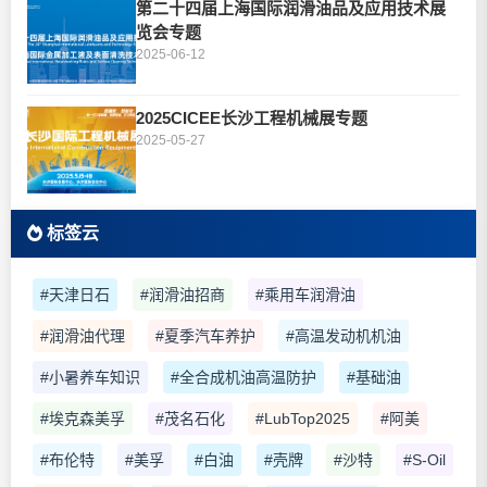
第二十四届上海国际润滑油品及应用技术展
览会专题
2025-06-12
2025CICEE长沙工程机械展专题
2025-05-27
标签云
#天津日石
#润滑油招商
#乘用车润滑油
#润滑油代理
#夏季汽车养护
#高温发动机机油
#小暑养车知识
#全合成机油高温防护
#基础油
#埃克森美孚
#茂名石化
#LubTop2025
#阿美
#布伦特
#美孚
#白油
#壳牌
#沙特
#S-Oil