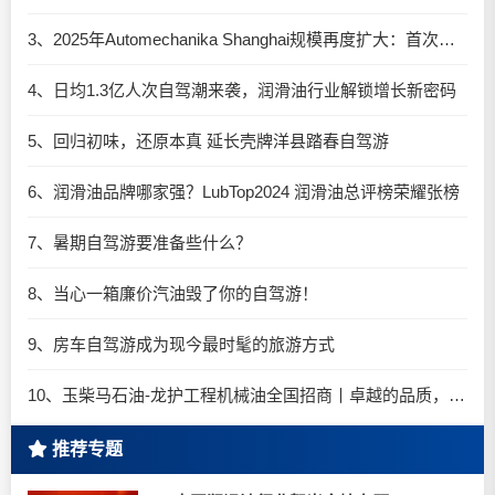
3、2025年Automechanika Shanghai规模再度扩大：首次启用国家会展中心（上海）全部15个展馆
4、日均1.3亿人次自驾潮来袭，润滑油行业解锁增长新密码​
5、回归初味，还原本真 延长壳牌洋县踏春自驾游
6、润滑油品牌哪家强？LubTop2024 润滑油总评榜荣耀张榜
7、暑期自驾游要准备些什么？
8、当心一箱廉价汽油毁了你的自驾游！
9、房车自驾游成为现今最时髦的旅游方式
10、玉柴马石油-龙护工程机械油全国招商丨卓越的品质，专业的品牌！
推荐专题