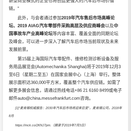
新型商业模式的企业也将创造更强大的汽车后市场价值
链。”
此外，与会者通过参加
2019
年汽车售后市场高峰论
坛、
2019 AIAG
汽车零部件采购高层及供应商峰会
以及
中
国事故车产业高峰论坛
等内容丰富、覆盖全面的同期论坛
及峰会，可以进一步深入了解汽车后市场当前现状及未来
发展前景。
第15届上海国际汽车零配件、维修检测诊断设备及服
务用品展览会(Automechanika Shanghai)将于2019年12月3
至6日（星期二至五）在国家会展中心（上海）举行。整体
展示面积达360,000平方米，覆盖整个汽车供应链。如需了
解更多展会信息，请通过热线电话+86 21 6160 8499或电子
邮件auto@china.messefrankfurt.com咨询。
[1]“麦肯锡权威报告：2030年汽车后市场将迎来巨变”，麦肯锡公司，2018年
8月
https://mck.co/2KNJ7pm.（摘录于2019年7月3日）