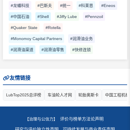
#龙蟠科技
#巴斯夫
#统一
#科莱恩
#Eneos
#中国石油
#Shell
#Jiffy Lube
#Pennzoil
#Quaker State
#Rotella
#Monomoy Capital Partners
#润滑油业务
#润滑油渠道
#润滑油零售
#快修连锁
友情链接
LubTop2025总评榜
车油轮人才网
轮胎奥斯卡
中国工程机械
评价与榜单方法论声明
【治理与公信力】
研究与评价独立性声明
可持续发展与商业责任声明