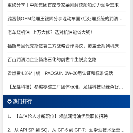
重磅分享｜中船集团首席专家梁刚解读船舶动力润滑需求
雅富顿OEM经理王银辉分享混动车国7后处理系统的润滑油要求
老车烧机油=上万大修？选对机油能省大钱！
福斯与因代克斯签署三方战略合作协议，覆盖全系列机床
百亩润滑油企业畅络石化的前世今生蜕变之路
省燃费4.3%* | 统一PAOSUN 0W-20用认证和标准说话
【龙蟠科技】参编零碳工厂团体标准，龙蟠科技以绿色智造锚定零碳未来
热门排行
1、【车油轮人才新职位】领航润滑油优质职位招聘
2、从 API SP 到 SQ，从 GF-6 到 GF-7：润滑油技术壁垒再升高，你准备好了吗？