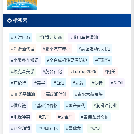
标签云
#天津日石
#润滑油招商
#乘用车润滑油
#润滑油代理
#夏季汽车养护
#高温发动机机油
#小暑养车知识
#全合成机油高温防护
#基础油
#埃克森美孚
#茂名石化
#LubTop2025
#阿美
#布伦特
#美孚
#白油
#壳牌
#沙特
#S-Oil
#III 类基础油
#高端润滑油
#霍尔木兹海峡
#供应链
#基础油价格
#国产替代
#润滑油行业
#地缘冲突
#炼厂
#调合厂
#雪佛龙奥伦耐
#昆仑润滑
#中国石化
#雪佛龙
#火灾