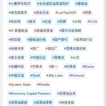
#小暑养车知识
#全合成机油高温防护
#基础油
#埃克森美孚
#茂名石化
#LubTop2025
#阿美
#布伦特
#美孚
#白油
#壳牌
#沙特
#S-Oil
#III 类基础油
#高端润滑油
#霍尔木兹海峡
#供应链
#基础油价格
#国产替代
#润滑油行业
#地缘冲突
#炼厂
#调合厂
#雪佛龙奥伦耐
#昆仑润滑
#中国石化
#雪佛龙
#火灾
#龙蟠科技
#巴斯夫
#统一
#科莱恩
#Eneos
#中国石油
#Shell
#Jiffy Lube
#Pennzoil
#Quaker State
#Rotella
#Monomoy Capital Partners
#润滑油业务
#润滑油渠道
#润滑油零售
#快修连锁