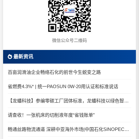
微信公众号二维码
最新资讯
百亩润滑油企业畅络石化的前世今生蜕变之路
省燃费4.3%* | 统一PAOSUN 0W-20用认证和标准说话
【龙蟠科技】参编零碳工厂团体标准，龙蟠科技以绿色智造锚定零碳未来
请查收！一张机床的切削液年度“省钱账单”
畅通丝路物流通道 深耕中亚海外市场|中国石化SINOPEC润滑油北京-阿拉木图图定班列顺利抵达