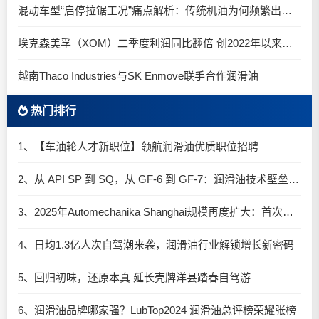
混动车型“启停拉锯工况”痛点解析：传统机油为何频繁出现油泥堆积？
埃克森美孚（XOM）二季度利润同比翻倍 创2022年以来新高
越南Thaco Industries与SK Enmove联手合作润滑油
热门排行
1、【车油轮人才新职位】领航润滑油优质职位招聘
2、从 API SP 到 SQ，从 GF-6 到 GF-7：润滑油技术壁垒再升高，你准备好了吗？
3、2025年Automechanika Shanghai规模再度扩大：首次启用国家会展中心（上海）全部15个展馆
4、日均1.3亿人次自驾潮来袭，润滑油行业解锁增长新密码​
5、回归初味，还原本真 延长壳牌洋县踏春自驾游
6、润滑油品牌哪家强？LubTop2024 润滑油总评榜荣耀张榜