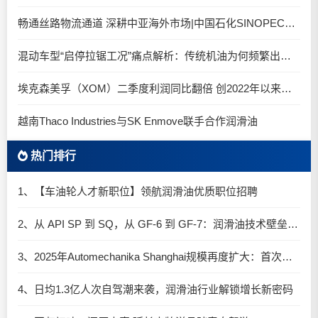
畅通丝路物流通道 深耕中亚海外市场|中国石化SINOPEC润滑油北京-阿拉木图图定班列顺利抵达
混动车型“启停拉锯工况”痛点解析：传统机油为何频繁出现油泥堆积？
埃克森美孚（XOM）二季度利润同比翻倍 创2022年以来新高
越南Thaco Industries与SK Enmove联手合作润滑油
热门排行
1、【车油轮人才新职位】领航润滑油优质职位招聘
2、从 API SP 到 SQ，从 GF-6 到 GF-7：润滑油技术壁垒再升高，你准备好了吗？
3、2025年Automechanika Shanghai规模再度扩大：首次启用国家会展中心（上海）全部15个展馆
4、日均1.3亿人次自驾潮来袭，润滑油行业解锁增长新密码​