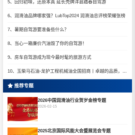
5、回归初味，还原本真 延长壳牌洋县踏春自驾游
6、润滑油品牌哪家强？LubTop2024 润滑油总评榜荣耀张榜
7、暑期自驾游要准备些什么？
8、当心一箱廉价汽油毁了你的自驾游！
9、房车自驾游成为现今最时髦的旅游方式
10、玉柴马石油-龙护工程机械油全国招商丨卓越的品质，专业的品牌！
推荐专题
2026中国润滑油行业贺岁金榜专题
2026-02-15
2025北京国际风能大会暨展览会专题