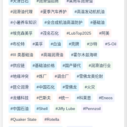
#天津日石
#润滑油招商
#乘用车润滑油
#润滑油代理
#夏季汽车养护
#高温发动机机油
#小暑养车知识
#全合成机油高温防护
#基础油
#埃克森美孚
#茂名石化
#LubTop2025
#阿美
#布伦特
#美孚
#白油
#壳牌
#沙特
#S-Oil
#III 类基础油
#高端润滑油
#霍尔木兹海峡
#供应链
#基础油价格
#国产替代
#润滑油行业
#地缘冲突
#炼厂
#调合厂
#雪佛龙奥伦耐
#昆仑润滑
#中国石化
#雪佛龙
#火灾
#龙蟠科技
#巴斯夫
#统一
#科莱恩
#Eneos
#中国石油
#Shell
#Jiffy Lube
#Pennzoil
#Quaker State
#Rotella