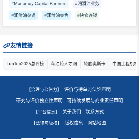
#Monomoy Capital Partners
#润滑油业务
#润滑油渠道
#润滑油零售
#快修连锁
友情链接
LubTop2025总评榜
车油轮人才网
轮胎奥斯卡
中国工程机械
评价与榜单方法论声明
【治理与公信力】
研究与评价独立性声明
可持续发展与商业责任声明
关于我们
联系方式
【平台信息】
版权信息
网站地图
【法律与版权】