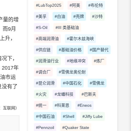
#LubTop2025
#阿美
#布伦特
#美孚
#白油
#壳牌
#沙特
产量的增
#S-Oil
#III 类基础油
，而9月
断上升，
#高端润滑油
#霍尔木兹海峡
#供应链
#基础油价格
#国产替代
情况下，
#润滑油行业
#地缘冲突
#炼厂
017年
#调合厂
#雪佛龙奥伦耐
。油市运
#昆仑润滑
#中国石化
#雪佛龙
旦没有了
#火灾
#龙蟠科技
#巴斯夫
#统一
#科莱恩
#Eneos
：互联网）
#中国石油
#Shell
#Jiffy Lube
#Pennzoil
#Quaker State