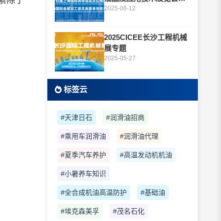
素除了
题
2025-06-12
2025CICEE长沙工程机械
展专题
2025-05-27
标签云
#天津日石
#润滑油招商
#乘用车润滑油
#润滑油代理
#夏季汽车养护
#高温发动机机油
#小暑养车知识
#全合成机油高温防护
#基础油
#埃克森美孚
#茂名石化