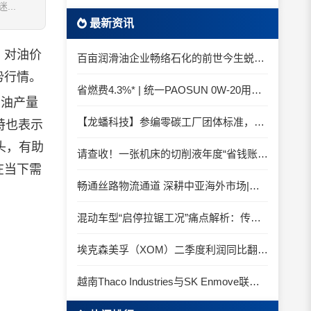
..
最新资讯
，对油价
百亩润滑油企业畅络石化的前世今生蜕变之路
势行情。
省燃费4.3%* | 统一PAOSUN 0W-20用认证和标准说话
油产量
【龙蟠科技】参编零碳工厂团体标准，龙蟠科技以绿色智造锚定零碳未来
特也表示
头，有助
请查收！一张机床的切削液年度“省钱账单”
在当下需
畅通丝路物流通道 深耕中亚海外市场|中国石化SINOPEC润滑油北京-阿拉木图图定班列顺利抵达
混动车型“启停拉锯工况”痛点解析：传统机油为何频繁出现油泥堆积？
埃克森美孚（XOM）二季度利润同比翻倍 创2022年以来新高
越南Thaco Industries与SK Enmove联手合作润滑油