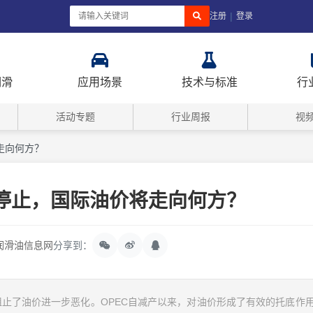
|
注册
登录
润滑
应用场景
技术与标准
行
活动专题
行业周报
视
走向何方？
停止，国际油价将走向何方？
润滑油信息网
分享到：
止了油价进一步恶化。OPEC自减产以来，对油价形成了有效的托底作