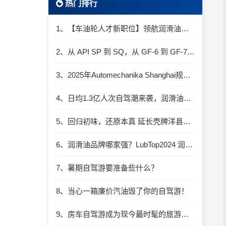
热门排行
1、【车油轮人才新职位】领航润滑油优质职位招聘
2、从 API SP 到 SQ，从 GF-6 到 GF-7：润滑油技术壁垒再升高，你准备好了吗？
3、2025年Automechanika Shanghai规模再度扩大：首次启用国家会展中心（上海）全部15个展馆
4、日均1.3亿人次自驾潮来袭，润滑油行业解锁增长新密码​
5、回归初味，还原本真 延长壳牌洋县踏春自驾游
6、润滑油品牌哪家强？LubTop2024 润滑油总评榜荣耀张榜
7、暑期自驾游要准备些什么？
8、当心一箱廉价汽油毁了你的自驾游！
9、房车自驾游成为现今最时髦的旅游方式