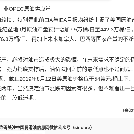
3 非OPEC原油供应量
快，特别是此前EIA与IEA月报均纷纷上调了美国原油
地9月原油产量预计增加7.5万桶/日至442.3万桶/日
876.8万桶/日。再加上未来加拿大、巴西等国家产量的不
产，必将对油市造成极大的恐慌，在未来需求不确定的
这一强力托底支撑后，油价跌回之前的最低点也不是问题。2
近，截止2019年8月12日美原油价格位于54美元/桶上下
底两年，当然决定油市涨跌的因素有很多，但不难看出一
长的一段低迷期。
（来源
码关注中国润滑油信息网微信公众号（sinolub）