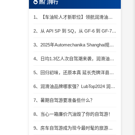
热门排行
1、【车油轮人才新职位】领航润滑油优质职位招聘
2、从 API SP 到 SQ，从 GF-6 到 GF-7：润滑油技术壁垒再升高，你准备好了吗？
3、2025年Automechanika Shanghai规模再度扩大：首次启用国家会展中心（上海）全部15个展馆
4、日均1.3亿人次自驾潮来袭，润滑油行业解锁增长新密码​
5、回归初味，还原本真 延长壳牌洋县踏春自驾游
6、润滑油品牌哪家强？LubTop2024 润滑油总评榜荣耀张榜
7、暑期自驾游要准备些什么？
8、当心一箱廉价汽油毁了你的自驾游！
9、房车自驾游成为现今最时髦的旅游方式