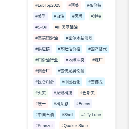
#LubTop2025
#阿美
#布伦特
#美孚
#白油
#壳牌
#沙特
#S-Oil
#III 类基础油
#高端润滑油
#霍尔木兹海峡
#供应链
#基础油价格
#国产替代
#润滑油行业
#地缘冲突
#炼厂
#调合厂
#雪佛龙奥伦耐
#昆仑润滑
#中国石化
#雪佛龙
#火灾
#龙蟠科技
#巴斯夫
#统一
#科莱恩
#Eneos
#中国石油
#Shell
#Jiffy Lube
#Pennzoil
#Quaker State