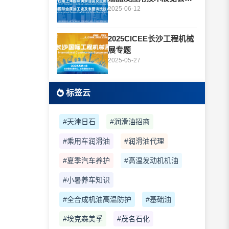
题
2025-06-12
2025CICEE长沙工程机械
展专题
2025-05-27
标签云
#天津日石
#润滑油招商
#乘用车润滑油
#润滑油代理
#夏季汽车养护
#高温发动机机油
#小暑养车知识
#全合成机油高温防护
#基础油
#埃克森美孚
#茂名石化