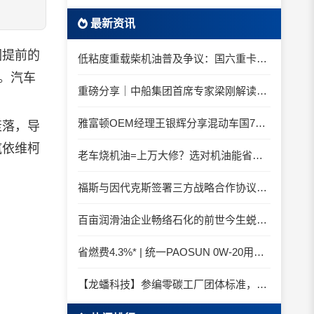
最新资讯
因提前的
低粘度重载柴机油普及争议：国六重卡长期山区重载工况是否适合0W-20柴油机油？
%。汽车
重磅分享｜中船集团首席专家梁刚解读船舶动力润滑需求
雅富顿OEM经理王银辉分享混动车国7后处理系统的润滑油要求
衰落，导
汽依维柯
老车烧机油=上万大修？选对机油能省大钱！
福斯与因代克斯签署三方战略合作协议，覆盖全系列机床
百亩润滑油企业畅络石化的前世今生蜕变之路
省燃费4.3%* | 统一PAOSUN 0W-20用认证和标准说话
【龙蟠科技】参编零碳工厂团体标准，龙蟠科技以绿色智造锚定零碳未来