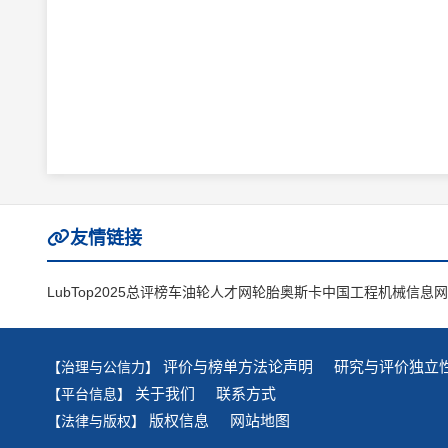
友情链接
LubTop2025总评榜
车油轮人才网
轮胎奥斯卡
中国工程机械信息网
评价与榜单方法论声明
研究与评价独立
【治理与公信力】
关于我们
联系方式
【平台信息】
版权信息
网站地图
【法律与版权】