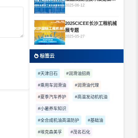
题
2025-06-12
2025CICEE长沙工程机械
展专题
2025-05-27
标签云
#天津日石
#润滑油招商
#乘用车润滑油
#润滑油代理
#夏季汽车养护
#高温发动机机油
#小暑养车知识
#全合成机油高温防护
#基础油
#埃克森美孚
#茂名石化