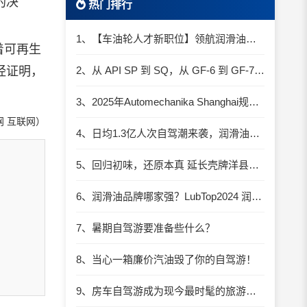
的决
热门排行
1、【车油轮人才新职位】领航润滑油优质职位招聘
随着可再生
经证明，
2、从 API SP 到 SQ，从 GF-6 到 GF-7：润滑油技术壁垒再升高，你准备好了吗？
3、2025年Automechanika Shanghai规模再度扩大：首次启用国家会展中心（上海）全部15个展馆
 互联网）
4、日均1.3亿人次自驾潮来袭，润滑油行业解锁增长新密码​
5、回归初味，还原本真 延长壳牌洋县踏春自驾游
6、润滑油品牌哪家强？LubTop2024 润滑油总评榜荣耀张榜
7、暑期自驾游要准备些什么？
8、当心一箱廉价汽油毁了你的自驾游！
9、房车自驾游成为现今最时髦的旅游方式