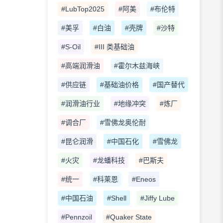
#LubTop2025
#阿美
#布伦特
#美孚
#白油
#壳牌
#沙特
#S-Oil
#III 类基础油
#高端润滑油
#霍尔木兹海峡
#供应链
#基础油价格
#国产替代
#润滑油行业
#地缘冲突
#炼厂
#调合厂
#雪佛龙奥伦耐
#昆仑润滑
#中国石化
#雪佛龙
#火灾
#龙蟠科技
#巴斯夫
#统一
#科莱恩
#Eneos
#中国石油
#Shell
#Jiffy Lube
#Pennzoil
#Quaker State