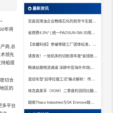
最新资讯
议。
百亩润滑油企业畅络石化的前世今生蜕变之路
50年将
省燃费4.3%* | 统一PAOSUN 0W-20用认证和标准说话
【龙蟠科技】参编零碳工厂团体标准，龙蟠科技以绿色智造锚定零碳未来
产商,总
技术领先
请查收！一张机床的切削液年度“省钱账单”
支持船提
畅通丝路物流通道 深耕中亚海外市场|中国石化SINOPEC润滑油北京-阿拉木图图定班列顺利抵达
混动车型“启停拉锯工况”痛点解析：传统机油为何频繁出现油泥堆积？
者密切合
他地区的
埃克森美孚（XOM）二季度利润同比翻倍 创2022年以来新高
越南Thaco Industries与SK Enmove联手合作润滑油
更多平台