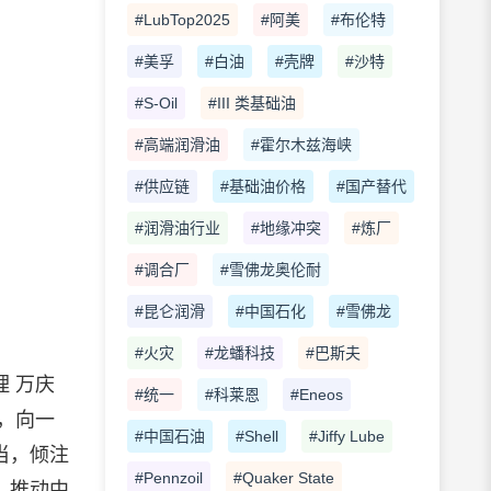
#LubTop2025
#阿美
#布伦特
#美孚
#白油
#壳牌
#沙特
#S-Oil
#III 类基础油
#高端润滑油
#霍尔木兹海峡
#供应链
#基础油价格
#国产替代
#润滑油行业
#地缘冲突
#炼厂
#调合厂
#雪佛龙奥伦耐
#昆仑润滑
#中国石化
#雪佛龙
#火灾
#龙蟠科技
#巴斯夫
 万庆
#统一
#科莱恩
#Eneos
，向一
#中国石油
#Shell
#Jiffy Lube
当，倾注
#Pennzoil
#Quaker State
，推动中