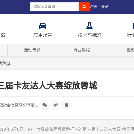
|
注册
登录
润滑
应用场景
技术与标准
行
活动专题
行业周报
视
放蓉城
三届卡友达人大赛绽放蓉城
润滑油信息网
分享到：
19年8月6日，由一汽解放和壳牌携手打造的第三届卡友达人大赛-快乐