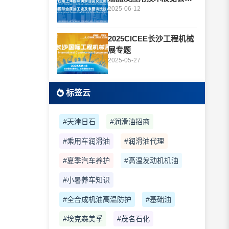
题
2025-06-12
2025CICEE长沙工程机械
展专题
2025-05-27
标签云
#天津日石
#润滑油招商
#乘用车润滑油
#润滑油代理
#夏季汽车养护
#高温发动机机油
#小暑养车知识
#全合成机油高温防护
#基础油
#埃克森美孚
#茂名石化