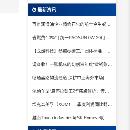
最新资讯
百亩润滑油企业畅络石化的前世今生蜕变之路
省燃费4.3%* | 统一PAOSUN 0W-20用认证和标准说话
【龙蟠科技】参编零碳工厂团体标准，龙蟠科技以绿色智造锚定零碳未来
请查收！一张机床的切削液年度“省钱账单”
畅通丝路物流通道 深耕中亚海外市场|中国石化SINOPEC润滑油北京-阿拉木图图定班列顺利抵达
混动车型“启停拉锯工况”痛点解析：传统机油为何频繁出现油泥堆积？
埃克森美孚（XOM）二季度利润同比翻倍 创2022年以来新高
越南Thaco Industries与SK Enmove联手合作润滑油