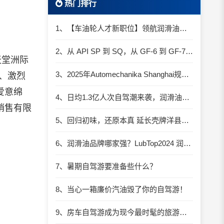
热门排行
1、【车油轮人才新职位】领航润滑油优质职位招聘
2、从 API SP 到 SQ，从 GF-6 到 GF-7：润滑油技术壁垒再升高，你准备好了吗？
天堂洲际
3、2025年Automechanika Shanghai规模再度扩大：首次启用国家会展中心（上海）全部15个展馆
、激烈
爱意绵
4、日均1.3亿人次自驾潮来袭，润滑油行业解锁增长新密码​
销售有限
5、回归初味，还原本真 延长壳牌洋县踏春自驾游
6、润滑油品牌哪家强？LubTop2024 润滑油总评榜荣耀张榜
7、暑期自驾游要准备些什么？
8、当心一箱廉价汽油毁了你的自驾游！
9、房车自驾游成为现今最时髦的旅游方式