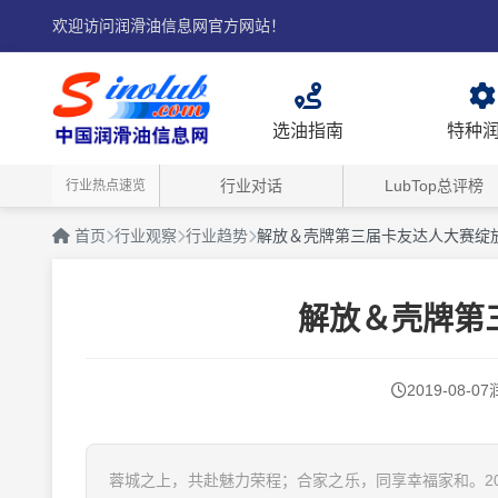
欢迎访问润滑油信息网官方网站！
选油指南
特种
行业对话
LubTop总评榜
行业热点速览
首页
行业观察
行业趋势
解放＆壳牌第三届卡友达人大赛绽
解放＆壳牌第
2019-08-07
蓉城之上，共赴魅力荣程；合家之乐，同享幸福家和。20