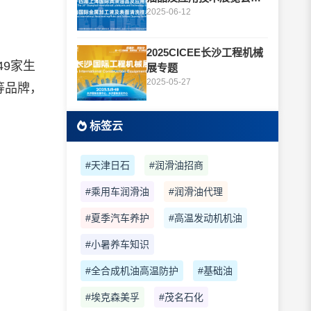
题
2025-06-12
2025CICEE长沙工程机械
49家生
展专题
2025-05-27
等品牌，
标签云
#天津日石
#润滑油招商
#乘用车润滑油
#润滑油代理
#夏季汽车养护
#高温发动机机油
#小暑养车知识
#全合成机油高温防护
#基础油
#埃克森美孚
#茂名石化