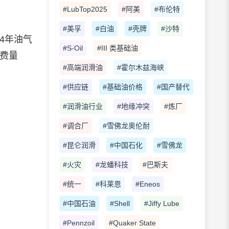
#LubTop2025
#阿美
#布伦特
#美孚
#白油
#壳牌
#沙特
4年油气
#S-Oil
#III 类基础油
消费量
#高端润滑油
#霍尔木兹海峡
#供应链
#基础油价格
#国产替代
#润滑油行业
#地缘冲突
#炼厂
#调合厂
#雪佛龙奥伦耐
#昆仑润滑
#中国石化
#雪佛龙
#火灾
#龙蟠科技
#巴斯夫
#统一
#科莱恩
#Eneos
#中国石油
#Shell
#Jiffy Lube
#Pennzoil
#Quaker State