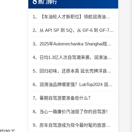
热门排行
1、【车油轮人才新职位】领航润滑油优质职位招聘
2、从 API SP 到 SQ，从 GF-6 到 GF-7：润滑油技术壁垒再升高，你准备好了吗？
3、2025年Automechanika Shanghai规模再度扩大：首次启用国家会展中心（上海）全部15个展馆
4、日均1.3亿人次自驾潮来袭，润滑油行业解锁增长新密码​
5、回归初味，还原本真 延长壳牌洋县踏春自驾游
6、润滑油品牌哪家强？LubTop2024 润滑油总评榜荣耀张榜
7、暑期自驾游要准备些什么？
8、当心一箱廉价汽油毁了你的自驾游！
9、房车自驾游成为现今最时髦的旅游方式