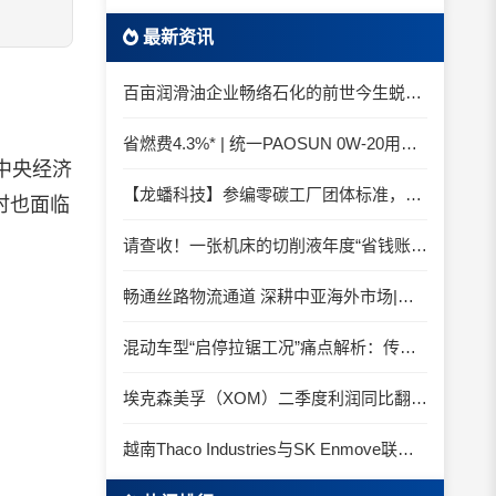
最新资讯
百亩润滑油企业畅络石化的前世今生蜕变之路
省燃费4.3%* | 统一PAOSUN 0W-20用认证和标准说话
中央经济
【龙蟠科技】参编零碳工厂团体标准，龙蟠科技以绿色智造锚定零碳未来
时也面临
请查收！一张机床的切削液年度“省钱账单”
畅通丝路物流通道 深耕中亚海外市场|中国石化SINOPEC润滑油北京-阿拉木图图定班列顺利抵达
混动车型“启停拉锯工况”痛点解析：传统机油为何频繁出现油泥堆积？
埃克森美孚（XOM）二季度利润同比翻倍 创2022年以来新高
越南Thaco Industries与SK Enmove联手合作润滑油