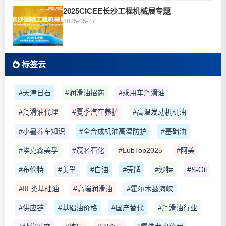
2025CICEE长沙工程机械展专题
2025-05-27
标签云
#天津日石
#润滑油招商
#乘用车润滑油
#润滑油代理
#夏季汽车养护
#高温发动机机油
#小暑养车知识
#全合成机油高温防护
#基础油
#埃克森美孚
#茂名石化
#LubTop2025
#阿美
#布伦特
#美孚
#白油
#壳牌
#沙特
#S-Oil
#III 类基础油
#高端润滑油
#霍尔木兹海峡
#供应链
#基础油价格
#国产替代
#润滑油行业