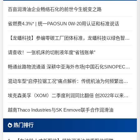
百亩润滑油企业畅络石化的前世今生蜕变之路
省燃费4.3%* | 统一PAOSUN 0W-20用认证和标准说话
【龙蟠科技】参编零碳工厂团体标准，龙蟠科技以绿色智造锚定零碳未来
请查收！一张机床的切削液年度“省钱账单”
畅通丝路物流通道 深耕中亚海外市场|中国石化SINOPEC润滑油北京-阿拉木图图定班列顺利抵达
混动车型“启停拉锯工况”痛点解析：传统机油为何频繁出现油泥堆积？
埃克森美孚（XOM）二季度利润同比翻倍 创2022年以来新高
越南Thaco Industries与SK Enmove联手合作润滑油
热门排行