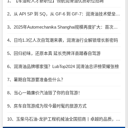
1、【车油轮人才新职位】领航润滑油优质职位招聘
2、从 API SP 到 SQ，从 GF-6 到 GF-7：润滑油技术壁垒再升高，你准备好了吗？
3、2025年Automechanika Shanghai规模再度扩大：首次启用国家会展中心（上海）全部15个展馆
4、日均1.3亿人次自驾潮来袭，润滑油行业解锁增长新密码​
5、回归初味，还原本真 延长壳牌洋县踏春自驾游
6、润滑油品牌哪家强？LubTop2024 润滑油总评榜荣耀张榜
7、暑期自驾游要准备些什么？
8、当心一箱廉价汽油毁了你的自驾游！
9、房车自驾游成为现今最时髦的旅游方式
10、玉柴马石油-龙护工程机械油全国招商丨卓越的品质，专业的品牌！