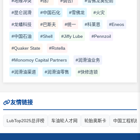
#地缘冲突
#炼厂
#调合厂
#雪佛龙奥伦耐
#昆仑润滑
#中国石化
#雪佛龙
#火灾
#龙蟠科技
#巴斯夫
#统一
#科莱恩
#Eneos
#中国石油
#Shell
#Jiffy Lube
#Pennzoil
#Quaker State
#Rotella
#Monomoy Capital Partners
#润滑油业务
#润滑油渠道
#润滑油零售
#快修连锁
友情链接
LubTop2025总评榜
车油轮人才网
轮胎奥斯卡
中国工程机械