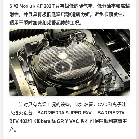
S
和
Noxlub KF 202 T
具有
极低的除气率，低分油率和高粘
附性，并且具有极低低温启动/运转力矩，避免卡顿发生，
适用于瞬时加速和频繁起停的工况。
针对具有高温工况的设备，比如炉管，CVD和离子注
入退火设备，
BARRIERTA SUPER IS/V
、
BARRIERTA
BFV 402
和
Klüberalfa GR Y VAC
系列可保障
顺利高效生
产
。