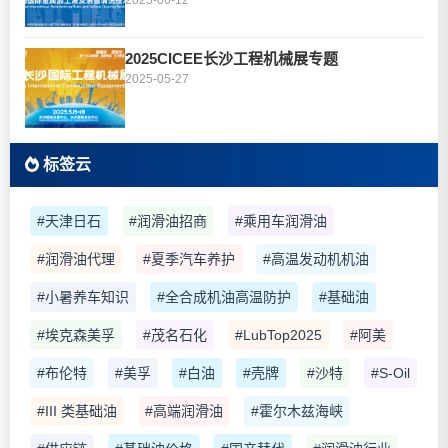
2025-06-12
2025CICEE长沙工程机械展专题
2025-05-27
标签云
#天津日石
#润滑油招商
#乘用车润滑油
#润滑油代理
#夏季汽车养护
#高温发动机机油
#小暑养车知识
#全合成机油高温防护
#基础油
#埃克森美孚
#茂名石化
#LubTop2025
#阿美
#布伦特
#美孚
#白油
#壳牌
#沙特
#S-Oil
#III 类基础油
#高端润滑油
#霍尔木兹海峡