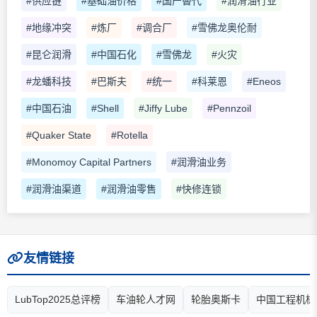
#供应链
#基础油价格
#国产替代
#润滑油行业
#地缘冲突
#炼厂
#调合厂
#雪佛龙奥伦耐
#昆仑润滑
#中国石化
#雪佛龙
#火灾
#龙蟠科技
#巴斯夫
#统一
#科莱恩
#Eneos
#中国石油
#Shell
#Jiffy Lube
#Pennzoil
#Quaker State
#Rotella
#Monomoy Capital Partners
#润滑油业务
#润滑油渠道
#润滑油零售
#快修连锁
友情链接
LubTop2025总评榜
车油轮人才网
轮胎奥斯卡
中国工程机械