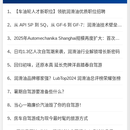
1、【车油轮人才新职位】领航润滑油优质职位招聘
2、从 API SP 到 SQ，从 GF-6 到 GF-7：润滑油技术壁垒再升高，你准备好了吗？
3、2025年Automechanika Shanghai规模再度扩大：首次启用国家会展中心（上海）全部15个展馆
4、日均1.3亿人次自驾潮来袭，润滑油行业解锁增长新密码​
5、回归初味，还原本真 延长壳牌洋县踏春自驾游
6、润滑油品牌哪家强？LubTop2024 润滑油总评榜荣耀张榜
7、暑期自驾游要准备些什么？
8、当心一箱廉价汽油毁了你的自驾游！
9、房车自驾游成为现今最时髦的旅游方式