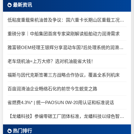
最新资讯
低粘度重载柴机油普及争议：国六重卡长期山区重载工况是否适合0W-20柴油机油？
重磅分享｜中船集团首席专家梁刚解读船舶动力润滑需求
雅富顿OEM经理王银辉分享混动车国7后处理系统的润滑油要求
老车烧机油=上万大修？选对机油能省大钱！
福斯与因代克斯签署三方战略合作协议，覆盖全系列机床
百亩润滑油企业畅络石化的前世今生蜕变之路
省燃费4.3%* | 统一PAOSUN 0W-20用认证和标准说话
【龙蟠科技】参编零碳工厂团体标准，龙蟠科技以绿色智造锚定零碳未来
热门排行