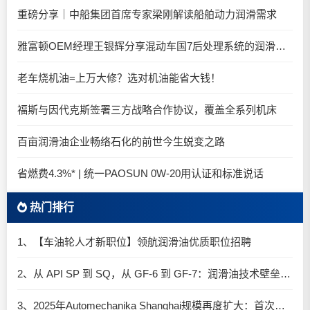
重磅分享｜中船集团首席专家梁刚解读船舶动力润滑需求
雅富顿OEM经理王银辉分享混动车国7后处理系统的润滑油要求
老车烧机油=上万大修？选对机油能省大钱！
福斯与因代克斯签署三方战略合作协议，覆盖全系列机床
百亩润滑油企业畅络石化的前世今生蜕变之路
省燃费4.3%* | 统一PAOSUN 0W-20用认证和标准说话
热门排行
1、【车油轮人才新职位】领航润滑油优质职位招聘
2、从 API SP 到 SQ，从 GF-6 到 GF-7：润滑油技术壁垒再升高，你准备好了吗？
3、2025年Automechanika Shanghai规模再度扩大：首次启用国家会展中心（上海）全部15个展馆