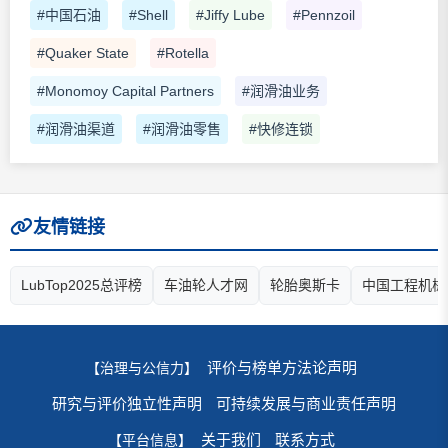
#中国石油
#Shell
#Jiffy Lube
#Pennzoil
#Quaker State
#Rotella
#Monomoy Capital Partners
#润滑油业务
#润滑油渠道
#润滑油零售
#快修连锁
友情链接
LubTop2025总评榜
车油轮人才网
轮胎奥斯卡
中国工程机械
评价与榜单方法论声明
【治理与公信力】
研究与评价独立性声明
可持续发展与商业责任声明
关于我们
联系方式
【平台信息】