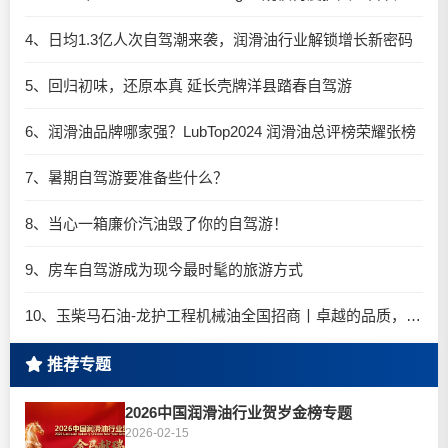
4、日均1.3亿人次自驾潮来袭，润滑油行业解锁增长新密码​
5、回归初味，还原本真 延长壳牌洋县踏春自驾游
6、润滑油品牌哪家强？LubTop2024 润滑油总评榜荣耀张榜
7、暑期自驾游要准备些什么？
8、当心一箱廉价汽油毁了你的自驾游！
9、房车自驾游成为现今最时髦的旅游方式
10、玉柴马石油-龙护工程机械油全国招商丨卓越的品质，专业的品牌！
推荐专题
2026中国润滑油行业贺岁金榜专题
2026-02-15