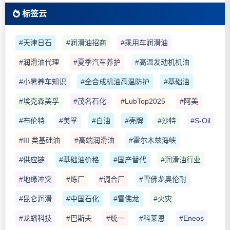
标签云
#天津日石
#润滑油招商
#乘用车润滑油
#润滑油代理
#夏季汽车养护
#高温发动机机油
#小暑养车知识
#全合成机油高温防护
#基础油
#埃克森美孚
#茂名石化
#LubTop2025
#阿美
#布伦特
#美孚
#白油
#壳牌
#沙特
#S-Oil
#III 类基础油
#高端润滑油
#霍尔木兹海峡
#供应链
#基础油价格
#国产替代
#润滑油行业
#地缘冲突
#炼厂
#调合厂
#雪佛龙奥伦耐
#昆仑润滑
#中国石化
#雪佛龙
#火灾
#龙蟠科技
#巴斯夫
#统一
#科莱恩
#Eneos