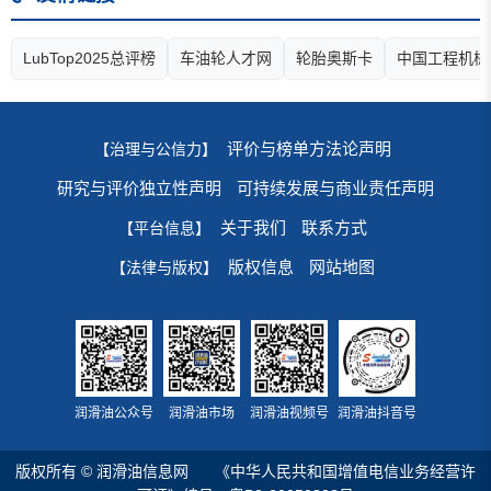
LubTop2025总评榜
车油轮人才网
轮胎奥斯卡
中国工程机械
评价与榜单方法论声明
【治理与公信力】
研究与评价独立性声明
可持续发展与商业责任声明
关于我们
联系方式
【平台信息】
版权信息
网站地图
【法律与版权】
润滑油公众号
润滑油市场
润滑油视频号
润滑油抖音号
版权所有 © 润滑油信息网
《中华人民共和国增值电信业务经营许