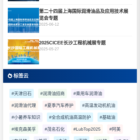
第二十四届上海国际润滑油品及应用技术展
览会专题
2025-06-12
2025CICEE长沙工程机械展专题
2025-05-27
标签云
#天津日石
#润滑油招商
#乘用车润滑油
#润滑油代理
#夏季汽车养护
#高温发动机机油
#小暑养车知识
#全合成机油高温防护
#基础油
#埃克森美孚
#茂名石化
#LubTop2025
#阿美