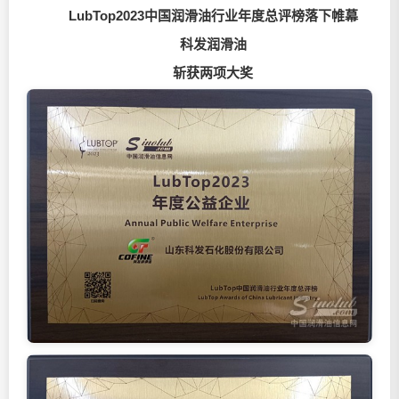
LubTop2023中国
润滑油
行业年度总评榜落下帷幕
科发
润滑油
斩获两项大奖