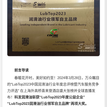
前言导读
春暖花开时，美好如约至！2024年3月28日，万众瞩目
的“LubTop2023中国
润滑油
行业年度总评榜暨汽车服务竞争
力评选” 在上海外高桥喜来登酒店盛大张榜并全球直播发
布！
科发
润滑油
斩获“LubTop2023年度公益企业”
“LubTop2023
润滑油
行业领军自主品牌”两项大奖。