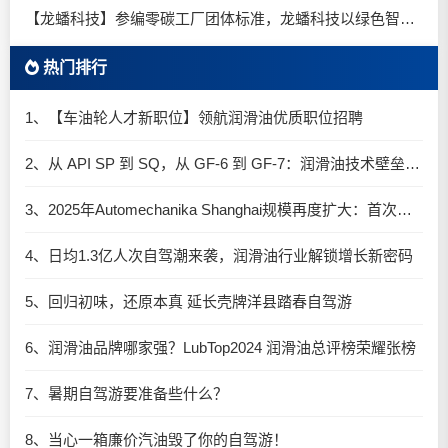
【龙蟠科技】参编零碳工厂团体标准，龙蟠科技以绿色智造锚定零碳未来
热门排行
1、【车油轮人才新职位】领航润滑油优质职位招聘
2、从 API SP 到 SQ，从 GF-6 到 GF-7：润滑油技术壁垒再升高，你准备好了吗？
3、2025年Automechanika Shanghai规模再度扩大：首次启用国家会展中心（上海）全部15个展馆
4、日均1.3亿人次自驾潮来袭，润滑油行业解锁增长新密码​
5、回归初味，还原本真 延长壳牌洋县踏春自驾游
6、润滑油品牌哪家强？LubTop2024 润滑油总评榜荣耀张榜
7、暑期自驾游要准备些什么？
8、当心一箱廉价汽油毁了你的自驾游！