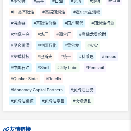
#布伦特
#美孚
#白油
#壳牌
#沙特
#S-Oil
#III 类基础油
#高端润滑油
#霍尔木兹海峡
#供应链
#基础油价格
#国产替代
#润滑油行业
#地缘冲突
#炼厂
#调合厂
#雪佛龙奥伦耐
#昆仑润滑
#中国石化
#雪佛龙
#火灾
#龙蟠科技
#巴斯夫
#统一
#科莱恩
#Eneos
#中国石油
#Shell
#Jiffy Lube
#Pennzoil
#Quaker State
#Rotella
#Monomoy Capital Partners
#润滑油业务
#润滑油渠道
#润滑油零售
#快修连锁
友情链接