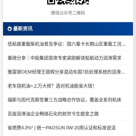
微信公众号二维码
最新资讯
低粘度重载柴机油普及争议：国六重卡长期山区重载工况是否适合0W-20柴油机油？
重磅分享｜中船集团首席专家梁刚解读船舶动力润滑需求
雅富顿OEM经理王银辉分享混动车国7后处理系统的润滑油要求
老车烧机油=上万大修？选对机油能省大钱！
福斯与因代克斯签署三方战略合作协议，覆盖全系列机床
百亩润滑油企业畅络石化的前世今生蜕变之路
省燃费4.3%* | 统一PAOSUN 0W-20用认证和标准说话