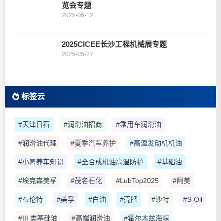
览会专题
2025-06-12
2025CICEE长沙工程机械展专题
2025-05-27
标签云
#天津日石
#润滑油招商
#乘用车润滑油
#润滑油代理
#夏季汽车养护
#高温发动机机油
#小暑养车知识
#全合成机油高温防护
#基础油
#埃克森美孚
#茂名石化
#LubTop2025
#阿美
#布伦特
#美孚
#白油
#壳牌
#沙特
#S-Oil
#III 类基础油
#高端润滑油
#霍尔木兹海峡