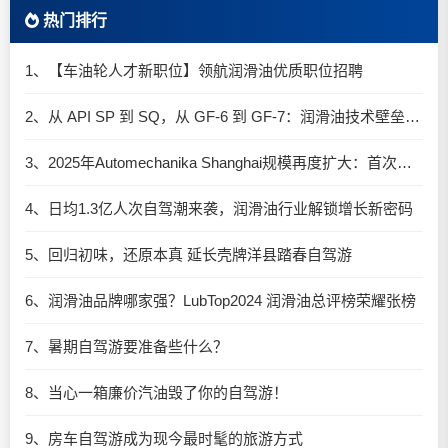
热门排行
1、【车油轮人才新职位】领航润滑油优质职位招聘
2、从 API SP 到 SQ，从 GF-6 到 GF-7：润滑油技术壁垒再升高，你准备好了吗？
3、2025年Automechanika Shanghai规模再度扩大：首次启用国家会展中心（上海）全部15个展馆
4、日均1.3亿人次自驾潮来袭，润滑油行业解锁增长新密码​
5、回归初味，还原本真 延长壳牌洋县踏春自驾游
6、润滑油品牌哪家强？LubTop2024 润滑油总评榜荣耀张榜
7、暑期自驾游要准备些什么？
8、当心一箱廉价汽油毁了你的自驾游！
9、房车自驾游成为现今最时髦的旅游方式