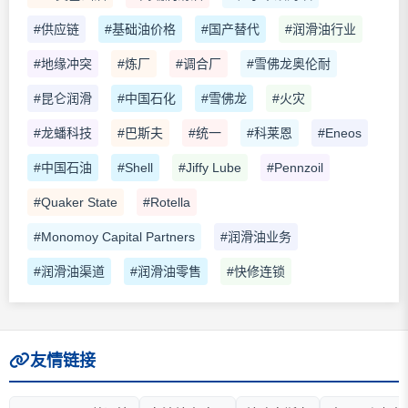
#供应链
#基础油价格
#国产替代
#润滑油行业
#地缘冲突
#炼厂
#调合厂
#雪佛龙奥伦耐
#昆仑润滑
#中国石化
#雪佛龙
#火灾
#龙蟠科技
#巴斯夫
#统一
#科莱恩
#Eneos
#中国石油
#Shell
#Jiffy Lube
#Pennzoil
#Quaker State
#Rotella
#Monomoy Capital Partners
#润滑油业务
#润滑油渠道
#润滑油零售
#快修连锁
友情链接