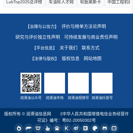
LubTop2025总评榜
车油轮人才网
轮胎奥斯卡
中国工程机械
评价与榜单方法论声明
【治理与公信力】
研究与评价独立性声明
可持续发展与商业责任声明
关于我们
联系方式
【平台信息】
版权信息
网站地图
【法律与版权】
润滑油公众号
润滑油市场
润滑油视频号
润滑油抖音号
版权所有 © 润滑油信息网
《中华人民共和国增值电信业务经营许
可证》编号：粤B2-20050302号