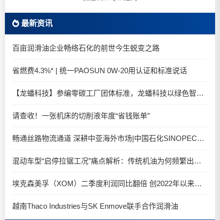
最新资讯
百亩润滑油企业畅络石化的前世今生蜕变之路
省燃费4.3%* | 统一PAOSUN 0W-20用认证和标准说话
【龙蟠科技】参编零碳工厂团体标准，龙蟠科技以绿色智造锚定零碳未来
请查收！一张机床的切削液年度“省钱账单”
畅通丝路物流通道 深耕中亚海外市场|中国石化SINOPEC润滑油北京-阿拉木图图定班列顺利抵达
混动车型“启停拉锯工况”痛点解析：传统机油为何频繁出现油泥堆积？
埃克森美孚（XOM）二季度利润同比翻倍 创2022年以来新高
越南Thaco Industries与SK Enmove联手合作润滑油