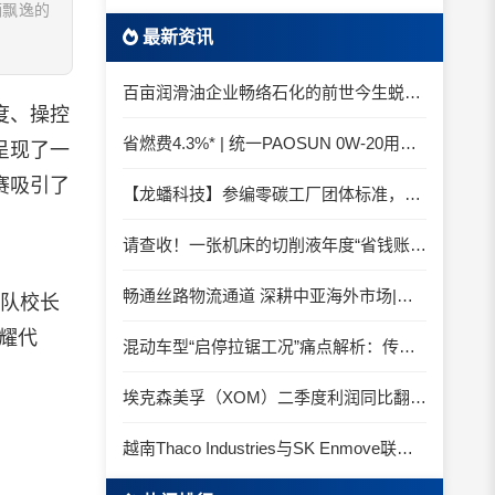
辆飘逸的
最新资讯
百亩润滑油企业畅络石化的前世今生蜕变之路
度、操控
省燃费4.3%* | 统一PAOSUN 0W-20用认证和标准说话
呈现了一
赛吸引了
【龙蟠科技】参编零碳工厂团体标准，龙蟠科技以绿色智造锚定零碳未来
请查收！一张机床的切削液年度“省钱账单”
畅通丝路物流通道 深耕中亚海外市场|中国石化SINOPEC润滑油北京-阿拉木图图定班列顺利抵达
车队校长
耀代
混动车型“启停拉锯工况”痛点解析：传统机油为何频繁出现油泥堆积？
埃克森美孚（XOM）二季度利润同比翻倍 创2022年以来新高
越南Thaco Industries与SK Enmove联手合作润滑油