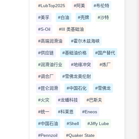
#LubTop2025
#阿美
#布伦特
#美孚
#白油
#壳牌
#沙特
#S-Oil
#III 类基础油
#高端润滑油
#霍尔木兹海峡
#供应链
#基础油价格
#国产替代
#润滑油行业
#地缘冲突
#炼厂
#调合厂
#雪佛龙奥伦耐
#昆仑润滑
#中国石化
#雪佛龙
#火灾
#龙蟠科技
#巴斯夫
#统一
#科莱恩
#Eneos
#中国石油
#Shell
#Jiffy Lube
#Pennzoil
#Quaker State