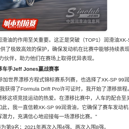
润滑油
的作用至关重要。这正是突破（TOP1）润滑油XK-SP
提供了极致高效的保护，确保发动机在比赛中能够持续表
的得力伙伴，助力他们在赛场上取得优异表现。
手Jeff Jones赢战赛事
次参加世界漂移方程式锦标赛系列赛，也选择了XK-SP 99
得了Formula Drift Pro许可证时，我开始了漂移旅
漂移这项竞技运动的热爱。在漂移比赛中，人车的配合至
，我一直信赖XK-SP 99润滑油，它确保了赛车发动
挥潜力，充满信心地迎接每一场漂移比赛。”
成绩为第9名；2021年再次入围4强、两次入围8强。