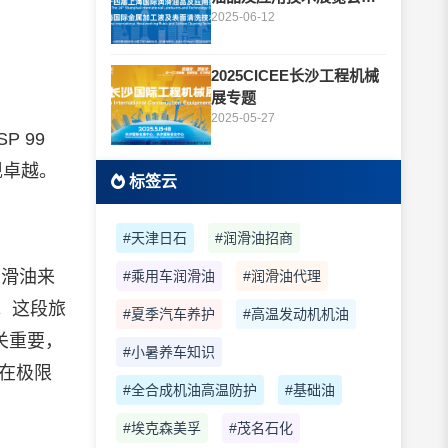
题
2025-06-12
2025CICEE长沙工程机械
展专题
2025-05-27
 99
现卓越。
标签云
#天津日石
#润滑油招商
润滑油来
#乘用车润滑油
#润滑油代理
程。这段旅
#夏季汽车养护
#高温发动机机油
关重要，
#小暑养车知识
机在极限
#全合成机油高温防护
#基础油
#埃克森美孚
#茂名石化