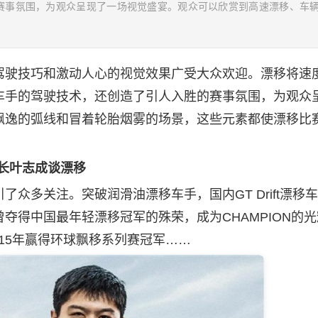
赛事氛围，为观众呈现了一场视觉盛宴。观众可以欣赏到高速漂移、车
驶技巧和激动人心的视觉效果广受大众欢迎。漂移将速
车手的驾驶技术，还创造了引人入胜的赛事氛围，为观众
飘逸的弧线和冒着轮胎烟雾的场景，这些元素都使漂移比
校长叶志成
谈漂移
了众多关注。突破
润滑油
漂移车手，国内GT Drift漂移
夺得中国最年轻漂移冠军的殊荣，成为CHAMPION的光
015年赢得环球飘移系列赛冠军……