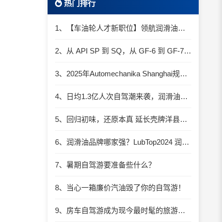
热门排行
1、【车油轮人才新职位】领航润滑油优质职位招聘
2、从 API SP 到 SQ，从 GF-6 到 GF-7：润滑油技术壁垒再升高，你准备好了吗？
3、2025年Automechanika Shanghai规模再度扩大：首次启用国家会展中心（上海）全部15个展馆
4、日均1.3亿人次自驾潮来袭，润滑油行业解锁增长新密码​
5、回归初味，还原本真 延长壳牌洋县踏春自驾游
6、润滑油品牌哪家强？LubTop2024 润滑油总评榜荣耀张榜
7、暑期自驾游要准备些什么？
8、当心一箱廉价汽油毁了你的自驾游！
9、房车自驾游成为现今最时髦的旅游方式