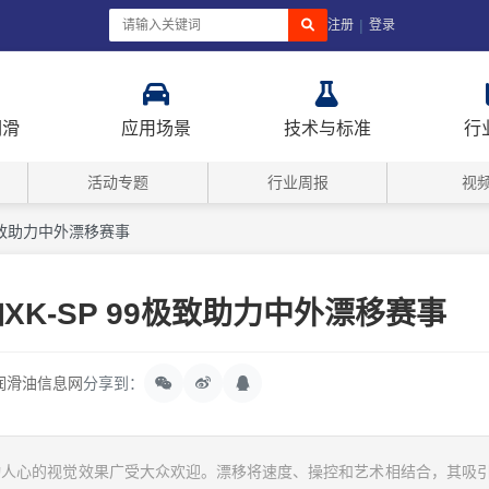
|
注册
登录
润滑
应用场景
技术与标准
行
活动专题
行业周报
视
9极致助力中外漂移赛事
XK-SP 99极致助力中外漂移赛事
润滑油信息网
分享到：
动人心的视觉效果广受大众欢迎。漂移将速度、操控和艺术相结合，其吸