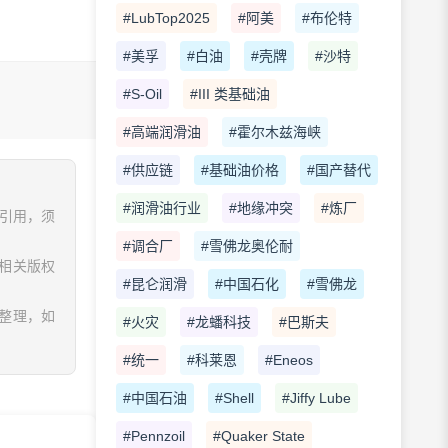
#LubTop2025
#阿美
#布伦特
#美孚
#白油
#壳牌
#沙特
#S-Oil
#III 类基础油
#高端润滑油
#霍尔木兹海峡
#供应链
#基础油价格
#国产替代
#润滑油行业
#地缘冲突
#炼厂
、引用，须
#调合厂
#雪佛龙奥伦耐
相关版权
#昆仑润滑
#中国石化
#雪佛龙
息整理，如
#火灾
#龙蟠科技
#巴斯夫
#统一
#科莱恩
#Eneos
#中国石油
#Shell
#Jiffy Lube
#Pennzoil
#Quaker State