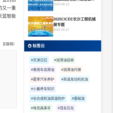
产业的创
题
2025-06-12
的又一重
天蓝智能
2025CICEE长沙工程机械
展专题
2025-05-27
：互联网）
标签云
#天津日石
#润滑油招商
#乘用车润滑油
#润滑油代理
#夏季汽车养护
#高温发动机机油
#小暑养车知识
#全合成机油高温防护
#基础油
#埃克森美孚
#茂名石化