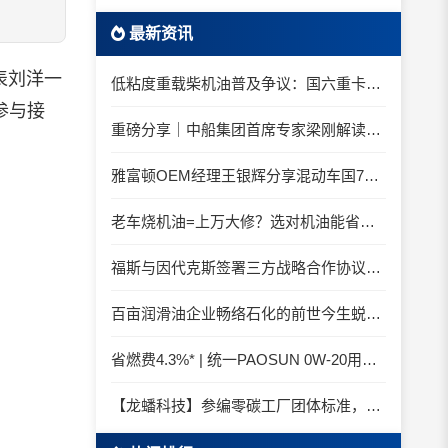
最新资讯
表刘洋一
低粘度重载柴机油普及争议：国六重卡长期山区重载工况是否适合0W-20柴油机油？
参与接
重磅分享｜中船集团首席专家梁刚解读船舶动力润滑需求
雅富顿OEM经理王银辉分享混动车国7后处理系统的润滑油要求
老车烧机油=上万大修？选对机油能省大钱！
福斯与因代克斯签署三方战略合作协议，覆盖全系列机床
百亩润滑油企业畅络石化的前世今生蜕变之路
省燃费4.3%* | 统一PAOSUN 0W-20用认证和标准说话
【龙蟠科技】参编零碳工厂团体标准，龙蟠科技以绿色智造锚定零碳未来