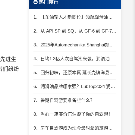
热门排行
1、【车油轮人才新职位】领航润滑油优质职位招聘
2、从 API SP 到 SQ，从 GF-6 到 GF-7：润滑油技术壁垒再升高，你准备好了吗？
3、2025年Automechanika Shanghai规模再度扩大：首次启用国家会展中心（上海）全部15个展馆
4、日均1.3亿人次自驾潮来袭，润滑油行业解锁增长新密码​
类先进生
者们纷纷
5、回归初味，还原本真 延长壳牌洋县踏春自驾游
6、润滑油品牌哪家强？LubTop2024 润滑油总评榜荣耀张榜
7、暑期自驾游要准备些什么？
8、当心一箱廉价汽油毁了你的自驾游！
9、房车自驾游成为现今最时髦的旅游方式