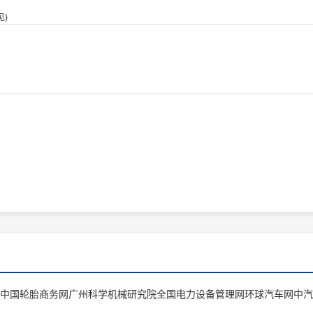
)
中国轮胎商务网
广州科学机械研究院
全国电力设备管理网
环球汽车网
中汽