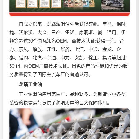
自成立以来，龙蟠
润滑油
先后获得奔驰、宝马、保时
捷、沃尔沃、大众、日产、雷诺、康明斯、曼、通用、伊
顿等超过30个国际知名OEM厂商技术认证;获得一汽、合
力、东风、解放、江淮、华菱、上汽、中通、金龙、众
泰、猎豹、北汽、宇通、申龙、安凯、徐工、集瑞等超过
50个国内OEM厂商技术认证。出色的产品性能和优异的服
务质量得到了国际主流车厂的普遍认可。
龙蟠工业油
工业
润滑油
应用范围广，品种繁多，为制造业中各类
装备的稳健运行提供了润滑无声的巨大保障作用。