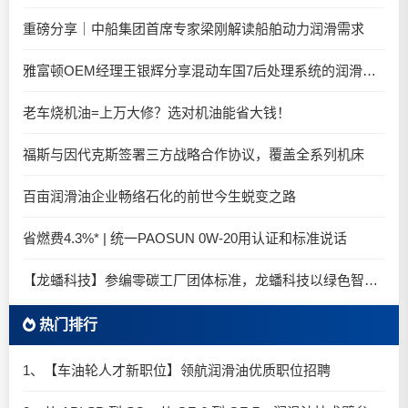
重磅分享｜中船集团首席专家梁刚解读船舶动力润滑需求
雅富顿OEM经理王银辉分享混动车国7后处理系统的润滑油要求
老车烧机油=上万大修？选对机油能省大钱！
福斯与因代克斯签署三方战略合作协议，覆盖全系列机床
百亩润滑油企业畅络石化的前世今生蜕变之路
省燃费4.3%* | 统一PAOSUN 0W-20用认证和标准说话
【龙蟠科技】参编零碳工厂团体标准，龙蟠科技以绿色智造锚定零碳未来
热门排行
1、【车油轮人才新职位】领航润滑油优质职位招聘