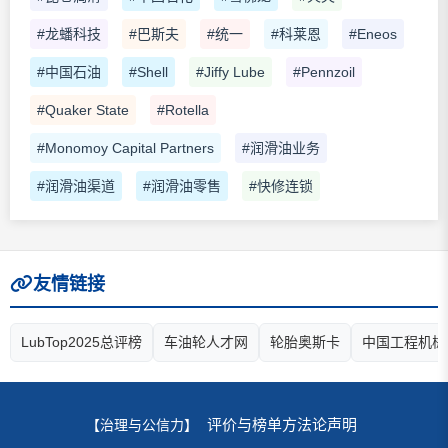
#龙蟠科技
#巴斯夫
#统一
#科莱恩
#Eneos
#中国石油
#Shell
#Jiffy Lube
#Pennzoil
#Quaker State
#Rotella
#Monomoy Capital Partners
#润滑油业务
#润滑油渠道
#润滑油零售
#快修连锁
友情链接
LubTop2025总评榜
车油轮人才网
轮胎奥斯卡
中国工程机械
评价与榜单方法论声明
【治理与公信力】