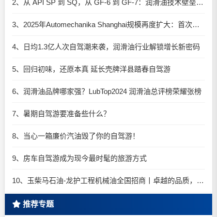
2、从 API SP 到 SQ，从 GF-6 到 GF-7：润滑油技术壁垒再升高，你准备好了吗？
3、2025年Automechanika Shanghai规模再度扩大：首次启用国家会展中心（上海）全部15个展馆
4、日均1.3亿人次自驾潮来袭，润滑油行业解锁增长新密码​
5、回归初味，还原本真 延长壳牌洋县踏春自驾游
6、润滑油品牌哪家强？LubTop2024 润滑油总评榜荣耀张榜
7、暑期自驾游要准备些什么？
8、当心一箱廉价汽油毁了你的自驾游！
9、房车自驾游成为现今最时髦的旅游方式
10、玉柴马石油-龙护工程机械油全国招商丨卓越的品质，专业的品牌！
推荐专题