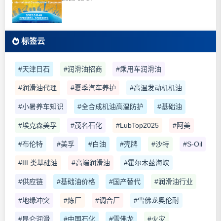
标签云
#天津日石
#润滑油招商
#乘用车润滑油
#润滑油代理
#夏季汽车养护
#高温发动机机油
#小暑养车知识
#全合成机油高温防护
#基础油
#埃克森美孚
#茂名石化
#LubTop2025
#阿美
#布伦特
#美孚
#白油
#壳牌
#沙特
#S-Oil
#III 类基础油
#高端润滑油
#霍尔木兹海峡
#供应链
#基础油价格
#国产替代
#润滑油行业
#地缘冲突
#炼厂
#调合厂
#雪佛龙奥伦耐
#昆仑润滑
#中国石化
#雪佛龙
#火灾