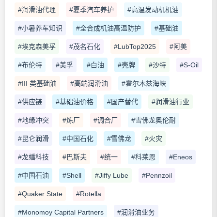
#润滑油代理
#夏季汽车养护
#高温发动机机油
#小暑养车知识
#全合成机油高温防护
#基础油
#埃克森美孚
#茂名石化
#LubTop2025
#阿美
#布伦特
#美孚
#白油
#壳牌
#沙特
#S-Oil
#III 类基础油
#高端润滑油
#霍尔木兹海峡
#供应链
#基础油价格
#国产替代
#润滑油行业
#地缘冲突
#炼厂
#调合厂
#雪佛龙奥伦耐
#昆仑润滑
#中国石化
#雪佛龙
#火灾
#龙蟠科技
#巴斯夫
#统一
#科莱恩
#Eneos
#中国石油
#Shell
#Jiffy Lube
#Pennzoil
#Quaker State
#Rotella
#Monomoy Capital Partners
#润滑油业务