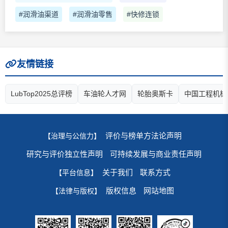
#润滑油渠道
#润滑油零售
#快修连锁
友情链接
LubTop2025总评榜
车油轮人才网
轮胎奥斯卡
中国工程机械
评价与榜单方法论声明
【治理与公信力】
研究与评价独立性声明
可持续发展与商业责任声明
关于我们
联系方式
【平台信息】
版权信息
网站地图
【法律与版权】