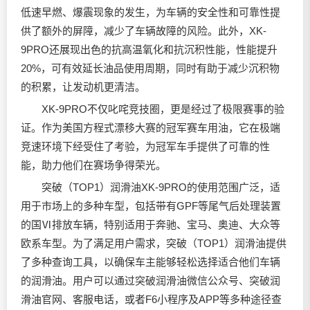
低速早燃、爆震现象的发生，为车辆的安全性和可靠性提
供了额外的屏障，减少了车辆故障的风险。此外，XK-
9PRO还展现出色的抗高温氧化和抗沉积性能，性能提升
20%，可有效延长油品使用周期，同时有助于减少沉积物
的积累，让发动机更清洁。
XK-9PRO不仅叱咤竞技圈，更是经过了极限赛事的验
证。作为美国方程式漂移大赛的冠军赛车用油，它在极端
竞速环境下经受住了考验，为冠军车手提供了可靠的性
能，助力他们在赛场争得荣光。
突破（TOP1）
润滑油
XK-9PRO的使用范围广泛，适
用于市场上的多种车型，包括带有GPF等尾气后处理装置
的国Ⅵ排放车辆，特别适用于奔驰、宝马、奥迪、大众等
欧系车型。为了满足用户需求，突破（TOP1）
润滑油
提供
了多种查询工具，以确保车主能够轻松选择适合他们车辆
的润滑油。用户可以通过突破润滑油微信公众号、突破润
滑油官网、客服电话，或者F6小程序及APP等多种途径查