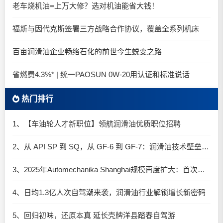
老车烧机油=上万大修？选对机油能省大钱！
福斯与因代克斯签署三方战略合作协议，覆盖全系列机床
百亩润滑油企业畅络石化的前世今生蜕变之路
省燃费4.3%* | 统一PAOSUN 0W-20用认证和标准说话
热门排行
1、【车油轮人才新职位】领航润滑油优质职位招聘
2、从 API SP 到 SQ，从 GF-6 到 GF-7：润滑油技术壁垒再升高，你准备好了吗？
3、2025年Automechanika Shanghai规模再度扩大：首次启用国家会展中心（上海）全部15个展馆
4、日均1.3亿人次自驾潮来袭，润滑油行业解锁增长新密码​
5、回归初味，还原本真 延长壳牌洋县踏春自驾游