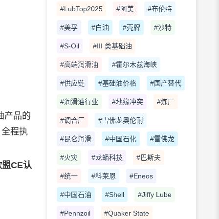
#LubTop2025
#阿美
#布伦特
#美孚
#白油
#壳牌
#沙特
#S-Oil
#III 类基础油
#高端润滑油
#霍尔木兹海峡
#供应链
#基础油价格
#国产替代
#润滑油行业
#地缘冲突
#炼厂
油
产品的
#调合厂
#雪佛龙奥伦耐
，全程执
#昆仑润滑
#中国石化
#雪佛龙
#火灾
#龙蟠科技
#巴斯夫
盟CE认
#统一
#科莱恩
#Eneos
#中国石油
#Shell
#Jiffy Lube
#Pennzoil
#Quaker State