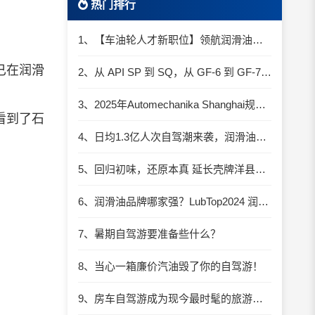
热门排行
1、【车油轮人才新职位】领航润滑油优质职位招聘
已在
润滑
2、从 API SP 到 SQ，从 GF-6 到 GF-7：润滑油技术壁垒再升高，你准备好了吗？
3、2025年Automechanika Shanghai规模再度扩大：首次启用国家会展中心（上海）全部15个展馆
看到了石
4、日均1.3亿人次自驾潮来袭，润滑油行业解锁增长新密码​
5、回归初味，还原本真 延长壳牌洋县踏春自驾游
6、润滑油品牌哪家强？LubTop2024 润滑油总评榜荣耀张榜
7、暑期自驾游要准备些什么？
8、当心一箱廉价汽油毁了你的自驾游！
9、房车自驾游成为现今最时髦的旅游方式