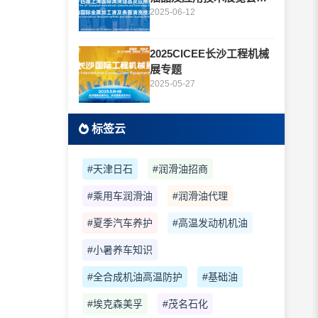
题
2025-06-12
2025CICEE长沙工程机械
展专题
2025-05-27
标签云
#天津日石
#润滑油招商
#乘用车润滑油
#润滑油代理
#夏季汽车养护
#高温发动机机油
#小暑养车知识
#全合成机油高温防护
#基础油
#埃克森美孚
#茂名石化