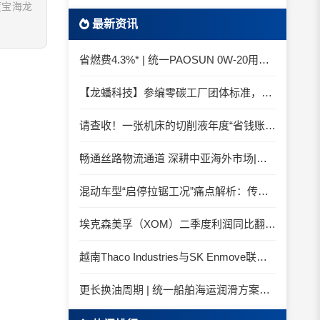
蓝宝海龙
最新资讯
省燃费4.3%* | 统一PAOSUN 0W-20用认证和标准说话
【龙蟠科技】参编零碳工厂团体标准，龙蟠科技以绿色智造锚定零碳未来
请查收！一张机床的切削液年度“省钱账单”
畅通丝路物流通道 深耕中亚海外市场|中国石化SINOPEC润滑油北京-阿拉木图图定班列顺利抵达
混动车型“启停拉锯工况”痛点解析：传统机油为何频繁出现油泥堆积？
埃克森美孚（XOM）二季度利润同比翻倍 创2022年以来新高
越南Thaco Industries与SK Enmove联手合作润滑油
更长换油周期 | 统一船舶海运润滑方案与你并肩征服海况运维考验