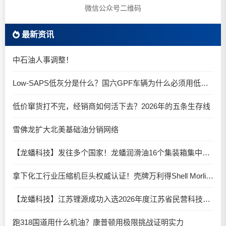
微信公众号二维码
最新资讯
中石油人事调整！
Low-SAPS低灰分是什么？国六GPF车辆为什么必须用低灰油
低价窜货打不完，经销商如何活下去？2026年的五条生存线
雪佛龙扩大北美基础油分销网络
【龙蟠科技】发往多个国家！龙蟠润滑油16个集装箱集中启程
拿下化工行业压缩机巨头权威认证！壳牌万利得Shell Morlina S2 B 再下一城！
【龙蟠科技】江苏锂源成功入选2026年度江苏省民营科技企业
跑318国道用什么机油？康普顿用极限挑战证明实力