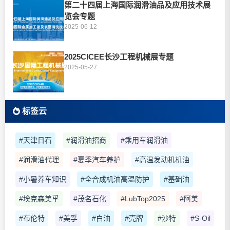
第二十四届上海国际润滑油品及应用技术展
览会专题
2025-06-12
2025CICEE长沙工程机械展专题
2025-05-27
标签云
#天津日石
#润滑油招商
#乘用车润滑油
#润滑油代理
#夏季汽车养护
#高温发动机机油
#小暑养车知识
#全合成机油高温防护
#基础油
#埃克森美孚
#茂名石化
#LubTop2025
#阿美
#布伦特
#美孚
#白油
#壳牌
#沙特
#S-Oil