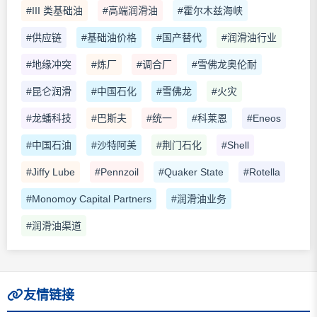
#III 类基础油
#高端润滑油
#霍尔木兹海峡
#供应链
#基础油价格
#国产替代
#润滑油行业
#地缘冲突
#炼厂
#调合厂
#雪佛龙奥伦耐
#昆仑润滑
#中国石化
#雪佛龙
#火灾
#龙蟠科技
#巴斯夫
#统一
#科莱恩
#Eneos
#中国石油
#沙特阿美
#荆门石化
#Shell
#Jiffy Lube
#Pennzoil
#Quaker State
#Rotella
#Monomoy Capital Partners
#润滑油业务
#润滑油渠道
友情链接