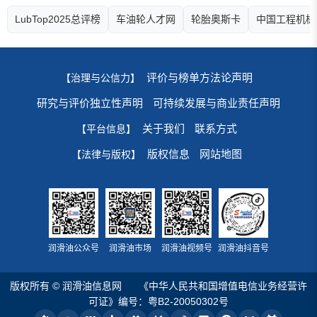
LubTop2025总评榜
车油轮人才网
轮胎奥斯卡
中国工程机械
评价与榜单方法论声明
【治理与公信力】
研究与评价独立性声明
可持续发展与商业责任声明
关于我们
联系方式
【平台信息】
版权信息
网站地图
【法律与版权】
润滑油公众号
润滑油市场
润滑油视频号
润滑油抖音号
版权所有 © 润滑油信息网
《中华人民共和国增值电信业务经营许
可证》编号：粤B2-20050302号