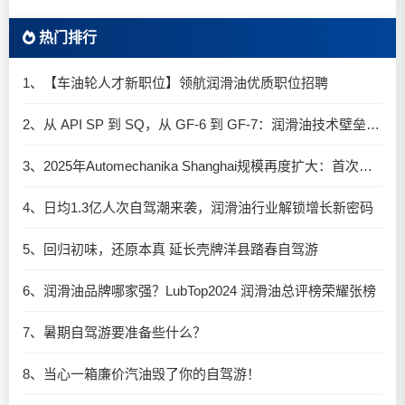
热门排行
1、【车油轮人才新职位】领航润滑油优质职位招聘
2、从 API SP 到 SQ，从 GF-6 到 GF-7：润滑油技术壁垒再升高，你准备好了吗？
3、2025年Automechanika Shanghai规模再度扩大：首次启用国家会展中心（上海）全部15个展馆
4、日均1.3亿人次自驾潮来袭，润滑油行业解锁增长新密码​
5、回归初味，还原本真 延长壳牌洋县踏春自驾游
6、润滑油品牌哪家强？LubTop2024 润滑油总评榜荣耀张榜
7、暑期自驾游要准备些什么？
8、当心一箱廉价汽油毁了你的自驾游！