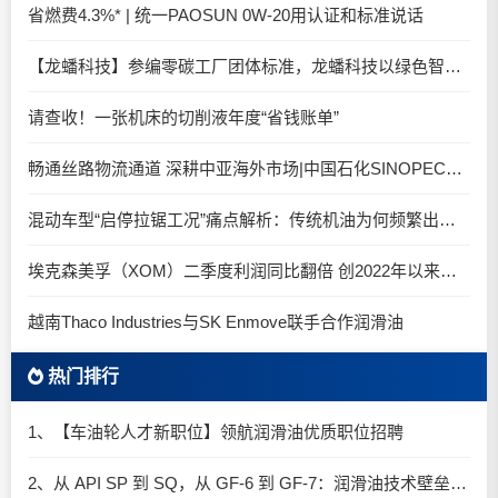
省燃费4.3%* | 统一PAOSUN 0W-20用认证和标准说话
【龙蟠科技】参编零碳工厂团体标准，龙蟠科技以绿色智造锚定零碳未来
请查收！一张机床的切削液年度“省钱账单”
畅通丝路物流通道 深耕中亚海外市场|中国石化SINOPEC润滑油北京-阿拉木图图定班列顺利抵达
混动车型“启停拉锯工况”痛点解析：传统机油为何频繁出现油泥堆积？
埃克森美孚（XOM）二季度利润同比翻倍 创2022年以来新高
越南Thaco Industries与SK Enmove联手合作润滑油
热门排行
1、【车油轮人才新职位】领航润滑油优质职位招聘
2、从 API SP 到 SQ，从 GF-6 到 GF-7：润滑油技术壁垒再升高，你准备好了吗？