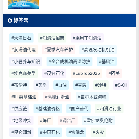
标签云
#天津日石
#润滑油招商
#乘用车润滑油
#润滑油代理
#夏季汽车养护
#高温发动机机油
#小暑养车知识
#全合成机油高温防护
#基础油
#埃克森美孚
#茂名石化
#LubTop2025
#阿美
#布伦特
#美孚
#白油
#壳牌
#沙特
#S-Oil
#III 类基础油
#高端润滑油
#霍尔木兹海峡
#供应链
#基础油价格
#国产替代
#润滑油行业
#地缘冲突
#炼厂
#调合厂
#雪佛龙奥伦耐
#昆仑润滑
#中国石化
#雪佛龙
#火灾