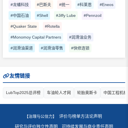
#龙蟠科技
#巴斯夫
#统一
#科莱恩
#Eneos
#中国石油
#Shell
#Jiffy Lube
#Pennzoil
#Quaker State
#Rotella
#Monomoy Capital Partners
#润滑油业务
#润滑油渠道
#润滑油零售
#快修连锁
友情链接
LubTop2025总评榜
车油轮人才网
轮胎奥斯卡
中国工程机械
评价与榜单方法论声明
【治理与公信力】
研究与评价独立性声明
可持续发展与商业责任声明