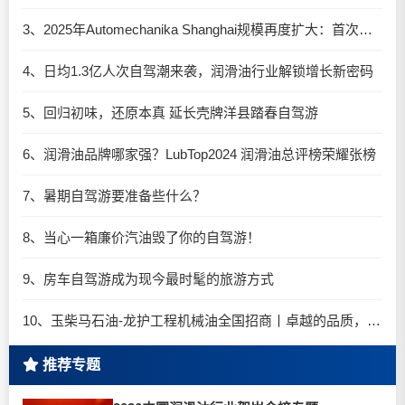
3、2025年Automechanika Shanghai规模再度扩大：首次启用国家会展中心（上海）全部15个展馆
4、日均1.3亿人次自驾潮来袭，润滑油行业解锁增长新密码​
5、回归初味，还原本真 延长壳牌洋县踏春自驾游
6、润滑油品牌哪家强？LubTop2024 润滑油总评榜荣耀张榜
7、暑期自驾游要准备些什么？
8、当心一箱廉价汽油毁了你的自驾游！
9、房车自驾游成为现今最时髦的旅游方式
10、玉柴马石油-龙护工程机械油全国招商丨卓越的品质，专业的品牌！
推荐专题