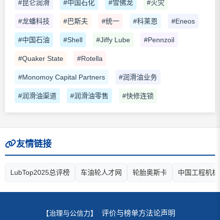
#昆仑润滑
#中国石化
#雪佛龙
#火灾
#龙蟠科技
#巴斯夫
#统一
#科莱恩
#Eneos
#中国石油
#Shell
#Jiffy Lube
#Pennzoil
#Quaker State
#Rotella
#Monomoy Capital Partners
#润滑油业务
#润滑油渠道
#润滑油零售
#快修连锁
友情链接
LubTop2025总评榜
车油轮人才网
轮胎奥斯卡
中国工程机械
评价与榜单方法论声明
【治理与公信力】