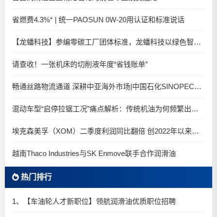
省燃费4.3%* | 统一PAOSUN 0W-20用认证和标准说话
【龙蟠科技】参编零碳工厂团体标准，龙蟠科技以绿色智造锚定零碳未来
请查收！一张机床的切削液年度“省钱账单”
畅通丝路物流通道 深耕中亚海外市场|中国石化SINOPEC润滑油北京-阿拉木图图定班列顺利抵达
混动车型“启停拉锯工况”痛点解析：传统机油为何频繁出现油泥堆积？
埃克森美孚（XOM）二季度利润同比翻倍 创2022年以来新高
越南Thaco Industries与SK Enmove联手合作润滑油
热门排行
1、【车油轮人才新职位】领航润滑油优质职位招聘