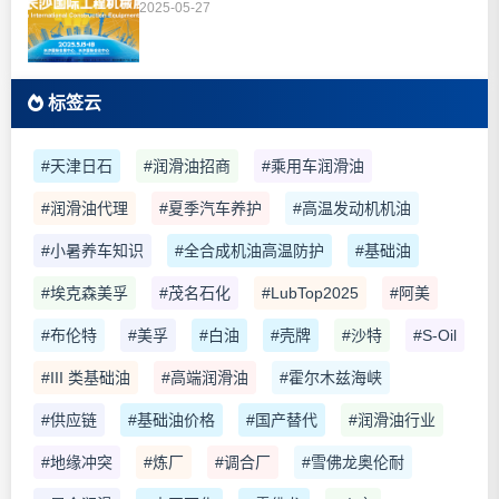
2025-05-27
标签云
#天津日石
#润滑油招商
#乘用车润滑油
#润滑油代理
#夏季汽车养护
#高温发动机机油
#小暑养车知识
#全合成机油高温防护
#基础油
#埃克森美孚
#茂名石化
#LubTop2025
#阿美
#布伦特
#美孚
#白油
#壳牌
#沙特
#S-Oil
#III 类基础油
#高端润滑油
#霍尔木兹海峡
#供应链
#基础油价格
#国产替代
#润滑油行业
#地缘冲突
#炼厂
#调合厂
#雪佛龙奥伦耐