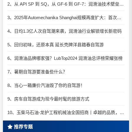
2、从 API SP 到 SQ，从 GF-6 到 GF-7：润滑油技术壁垒再升高，你准备好了吗？
3、2025年Automechanika Shanghai规模再度扩大：首次启用国家会展中心（上海）全部15个展馆
4、日均1.3亿人次自驾潮来袭，润滑油行业解锁增长新密码​
5、回归初味，还原本真 延长壳牌洋县踏春自驾游
6、润滑油品牌哪家强？LubTop2024 润滑油总评榜荣耀张榜
7、暑期自驾游要准备些什么？
8、当心一箱廉价汽油毁了你的自驾游！
9、房车自驾游成为现今最时髦的旅游方式
10、玉柴马石油-龙护工程机械油全国招商丨卓越的品质，专业的品牌！
推荐专题