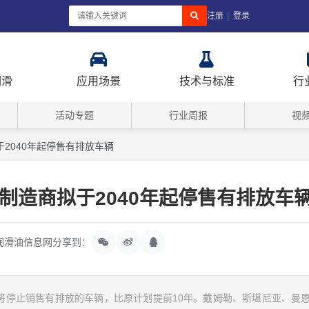
|
注册
登录
润滑
应用场景
技术与标准
行
活动专题
行业周报
视
2040年起停售有排放车辆
制造商拟于2040年起停售有排放车
润滑油信息网
分享到：
时将停止销售有排放的车辆，比原计划提前10年。戴姆勒、斯堪尼亚、曼