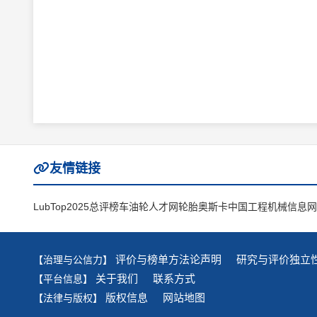
友情链接
LubTop2025总评榜
车油轮人才网
轮胎奥斯卡
中国工程机械信息网
评价与榜单方法论声明
研究与评价独立
【治理与公信力】
关于我们
联系方式
【平台信息】
版权信息
网站地图
【法律与版权】