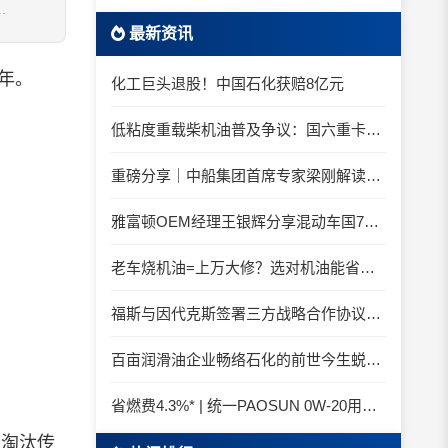
.
最新资讯
年。
化工巨头退股！中国石化获赔8亿元
低粘度重载柴机油普及争议：国六重卡长期山区重载工况是否适合0W-20柴油机油？
重磅分享｜中船集团首席专家梁刚解读船舶动力润滑需求
雅富顿OEM经理王银辉分享混动车国7后处理系统的润滑油要求
老车烧机油=上万大修？选对机油能省大钱！
福斯与因代克斯签署三方战略合作协议，覆盖全系列机床
百亩润滑油企业畅络石化的前世今生蜕变之路
省燃费4.3%* | 统一PAOSUN 0W-20用认证和标准说话
步淘汰传