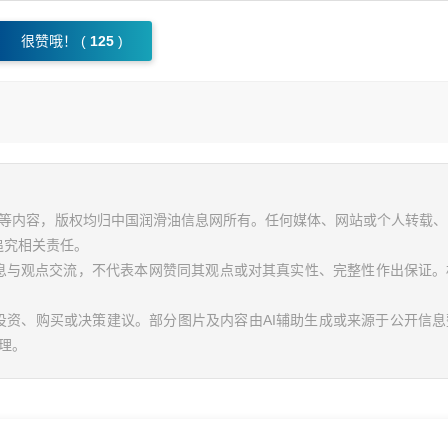
很赞哦！ (
125
)
视频等内容，版权均归中国润滑油信息网所有。任何媒体、网站或个人转载
追究相关责任。
信息与观点交流，不代表本网赞同其观点或对其真实性、完整性作出保证。
投资、购买或决策建议。部分图片及内容由AI辅助生成或来源于公开信
理。