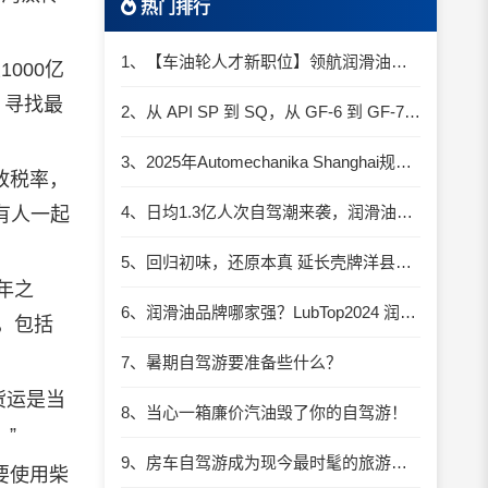
热门排行
1、【车油轮人才新职位】领航润滑油优质职位招聘
000亿
，寻找最
2、从 API SP 到 SQ，从 GF-6 到 GF-7：润滑油技术壁垒再升高，你准备好了吗？
3、2025年Automechanika Shanghai规模再度扩大：首次启用国家会展中心（上海）全部15个展馆
放税率，
4、日均1.3亿人次自驾潮来袭，润滑油行业解锁增长新密码​
所有人一起
5、回归初味，还原本真 延长壳牌洋县踏春自驾游
年之
6、润滑油品牌哪家强？LubTop2024 润滑油总评榜荣耀张榜
，包括
7、暑期自驾游要准备些什么？
货运是当
8、当心一箱廉价汽油毁了你的自驾游！
”
9、房车自驾游成为现今最时髦的旅游方式
要使用柴