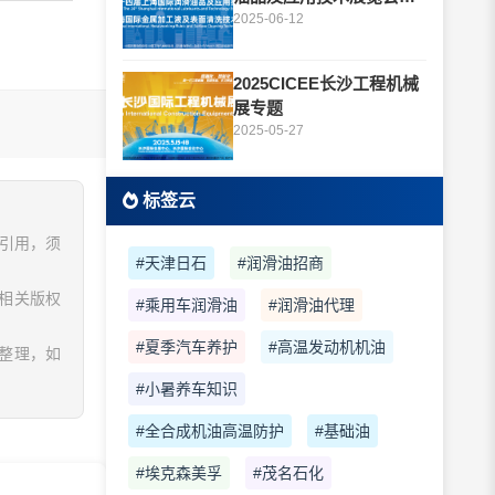
题
2025-06-12
2025CICEE长沙工程机械
展专题
2025-05-27
标签云
、引用，须
#天津日石
#润滑油招商
相关版权
#乘用车润滑油
#润滑油代理
#夏季汽车养护
#高温发动机机油
息整理，如
#小暑养车知识
#全合成机油高温防护
#基础油
#埃克森美孚
#茂名石化