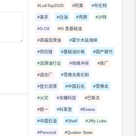
#LubTop2025
#阿美
#布伦特
#美孚
#白油
#壳牌
#沙特
#S-Oil
#III 类基础油
#高端润滑油
#霍尔木兹海峡
#供应链
#基础油价格
#国产替代
#润滑油行业
#地缘冲突
#炼厂
#调合厂
#雪佛龙奥伦耐
#昆仑润滑
#中国石化
#雪佛龙
#火灾
#龙蟠科技
#巴斯夫
#统一
#科莱恩
#Eneos
#中国石油
#Shell
#Jiffy Lube
#Pennzoil
#Quaker State