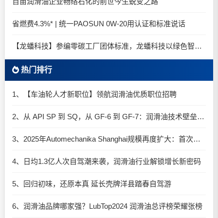
百亩润滑油企业畅络石化的前世今生蜕变之路
省燃费4.3%* | 统一PAOSUN 0W-20用认证和标准说话
【龙蟠科技】参编零碳工厂团体标准，龙蟠科技以绿色智造锚定零碳未来
热门排行
1、【车油轮人才新职位】领航润滑油优质职位招聘
2、从 API SP 到 SQ，从 GF-6 到 GF-7：润滑油技术壁垒再升高，你准备好了吗？
3、2025年Automechanika Shanghai规模再度扩大：首次启用国家会展中心（上海）全部15个展馆
4、日均1.3亿人次自驾潮来袭，润滑油行业解锁增长新密码​
5、回归初味，还原本真 延长壳牌洋县踏春自驾游
6、润滑油品牌哪家强？LubTop2024 润滑油总评榜荣耀张榜