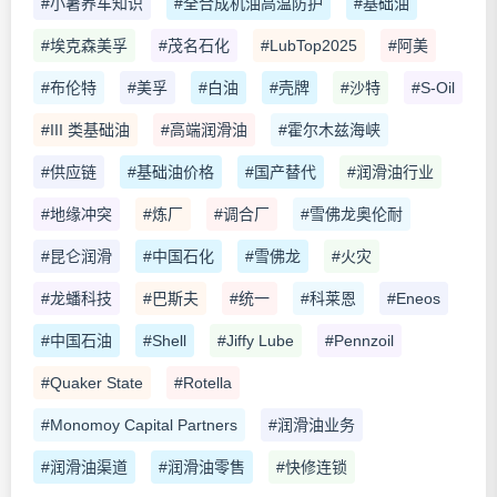
#小暑养车知识
#全合成机油高温防护
#基础油
#埃克森美孚
#茂名石化
#LubTop2025
#阿美
#布伦特
#美孚
#白油
#壳牌
#沙特
#S-Oil
#III 类基础油
#高端润滑油
#霍尔木兹海峡
#供应链
#基础油价格
#国产替代
#润滑油行业
#地缘冲突
#炼厂
#调合厂
#雪佛龙奥伦耐
#昆仑润滑
#中国石化
#雪佛龙
#火灾
#龙蟠科技
#巴斯夫
#统一
#科莱恩
#Eneos
#中国石油
#Shell
#Jiffy Lube
#Pennzoil
#Quaker State
#Rotella
#Monomoy Capital Partners
#润滑油业务
#润滑油渠道
#润滑油零售
#快修连锁