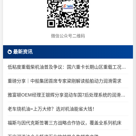
微信公众号二维码
最新资讯
低粘度重载柴机油普及争议：国六重卡长期山区重载工况是否适合0W-20柴油机油？
重磅分享｜中船集团首席专家梁刚解读船舶动力润滑需求
雅富顿OEM经理王银辉分享混动车国7后处理系统的润滑油要求
老车烧机油=上万大修？选对机油能省大钱！
福斯与因代克斯签署三方战略合作协议，覆盖全系列机床