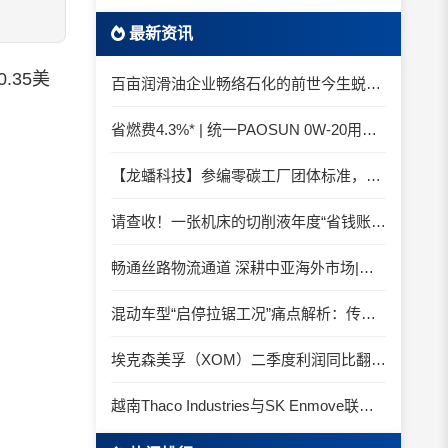
最新资讯
35美
百亩润滑油企业畅络石化的前世今生蜕变之路
省燃费4.3%* | 统一PAOSUN 0W-20用认证和标准说话
【龙蟠科技】参编零碳工厂团体标准，龙蟠科技以绿色智造锚定零碳未来
请查收！一张机床的切削液年度“省钱账单”
畅通丝路物流通道 深耕中亚海外市场|中国石化SINOPEC润滑油北京-阿拉木图图定班列顺利抵达
混动车型“启停拉锯工况”痛点解析：传统机油为何频繁出现油泥堆积？
埃克森美孚（XOM）二季度利润同比翻倍 创2022年以来新高
越南Thaco Industries与SK Enmove联手合作润滑油