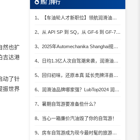
热门排行
1、【车油轮人才新职位】领航润滑油优质职位招聘
2、从 API SP 到 SQ，从 GF-6 到 GF-7：润滑油技术壁垒再升高，你准备好了吗？
3、2025年Automechanika Shanghai规模再度扩大：首次启用国家会展中心（上海）全部15个展馆
自然也扩
伯吉达港
4、日均1.3亿人次自驾潮来袭，润滑油行业解锁增长新密码​
5、回归初味，还原本真 延长壳牌洋县踏春自驾游
启动了针
提振世界
6、润滑油品牌哪家强？LubTop2024 润滑油总评榜荣耀张榜
7、暑期自驾游要准备些什么？
8、当心一箱廉价汽油毁了你的自驾游！
9、房车自驾游成为现今最时髦的旅游方式