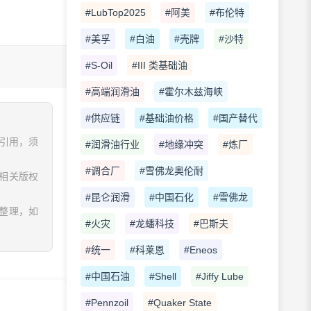
#LubTop2025
#阿美
#布伦特
#美孚
#白油
#壳牌
#沙特
#S-Oil
#III 类基础油
#高端润滑油
#霍尔木兹海峡
#供应链
#基础油价格
#国产替代
、引用，须
#润滑油行业
#地缘冲突
#炼厂
#调合厂
#雪佛龙奥伦耐
相关版权
#昆仑润滑
#中国石化
#雪佛龙
息整理，如
#火灾
#龙蟠科技
#巴斯夫
#统一
#科莱恩
#Eneos
#中国石油
#Shell
#Jiffy Lube
#Pennzoil
#Quaker State