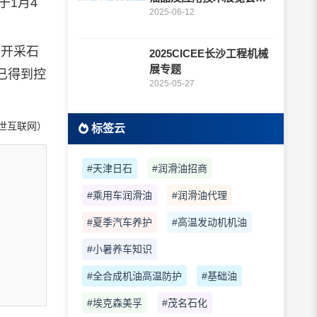
于1月4
题
2025-06-12
开采石
2025CICEE长沙工程机械
展专题
已得到控
2025-05-27
世互联网）
标签云
#天津日石
#润滑油招商
#乘用车润滑油
#润滑油代理
#夏季汽车养护
#高温发动机机油
#小暑养车知识
#全合成机油高温防护
#基础油
#埃克森美孚
#茂名石化