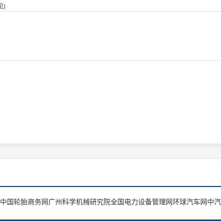
)
中国轮胎商务网
广州科学机械研究院
全国电力设备管理网
环球汽车网
中汽