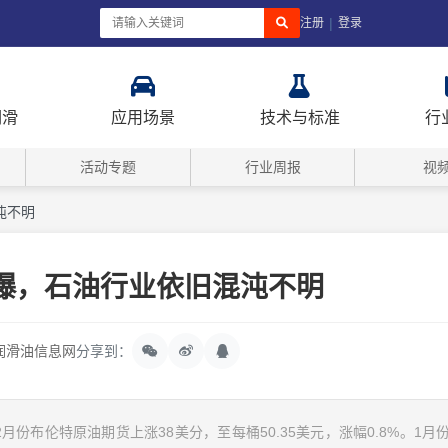
|
注册
登录
润滑
应用场景
技术与标准
行
活动专题
行业周报
视
沌不明
爆，石油行业依旧混沌不明
润滑油信息网
分享到：
份布伦特原油期货上涨38美分，至每桶50.35美元，涨幅0.8%。1月