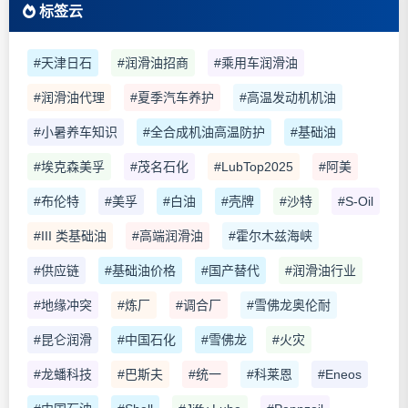
标签云
#天津日石
#润滑油招商
#乘用车润滑油
#润滑油代理
#夏季汽车养护
#高温发动机机油
#小暑养车知识
#全合成机油高温防护
#基础油
#埃克森美孚
#茂名石化
#LubTop2025
#阿美
#布伦特
#美孚
#白油
#壳牌
#沙特
#S-Oil
#III 类基础油
#高端润滑油
#霍尔木兹海峡
#供应链
#基础油价格
#国产替代
#润滑油行业
#地缘冲突
#炼厂
#调合厂
#雪佛龙奥伦耐
#昆仑润滑
#中国石化
#雪佛龙
#火灾
#龙蟠科技
#巴斯夫
#统一
#科莱恩
#Eneos