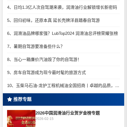
4、日均1.3亿人次自驾潮来袭，润滑油行业解锁增长新密码​
5、回归初味，还原本真 延长壳牌洋县踏春自驾游
6、润滑油品牌哪家强？LubTop2024 润滑油总评榜荣耀张榜
7、暑期自驾游要准备些什么？
8、当心一箱廉价汽油毁了你的自驾游！
9、房车自驾游成为现今最时髦的旅游方式
10、玉柴马石油-龙护工程机械油全国招商丨卓越的品质，专业的品牌！
推荐专题
2026中国润滑油行业贺岁金榜专题
2026-02-15