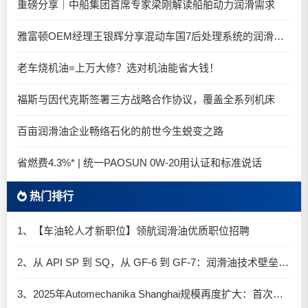
重磅分享｜中船集团首席专家梁刚解读船舶动力润滑需求
雅富顿OEM经理王银辉分享混动车国7后处理系统的润滑油要求
老车烧机油=上万大修？选对机油能省大钱！
福斯与因代克斯签署三方战略合作协议，覆盖全系列机床
百亩润滑油企业畅络石化的前世今生蜕变之路
省燃费4.3%* | 统一PAOSUN 0W-20用认证和标准说话
热门排行
1、【车油轮人才新职位】领航润滑油优质职位招聘
2、从 API SP 到 SQ，从 GF-6 到 GF-7：润滑油技术壁垒再升高，你准备好了吗？
3、2025年Automechanika Shanghai规模再度扩大：首次启用国家会展中心（上海）全部15个展馆