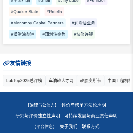
#中国石油
#Shell
#Jiffy Lube
#Pennzoil
#Quaker State
#Rotella
#Monomoy Capital Partners
#润滑油业务
#润滑油渠道
#润滑油零售
#快修连锁
友情链接
LubTop2025总评榜
车油轮人才网
轮胎奥斯卡
中国工程机械
评价与榜单方法论声明
【治理与公信力】
研究与评价独立性声明
可持续发展与商业责任声明
关于我们
联系方式
【平台信息】