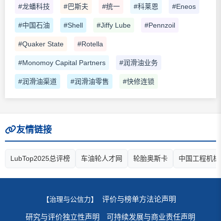
#龙蟠科技
#巴斯夫
#统一
#科莱恩
#Eneos
#中国石油
#Shell
#Jiffy Lube
#Pennzoil
#Quaker State
#Rotella
#Monomoy Capital Partners
#润滑油业务
#润滑油渠道
#润滑油零售
#快修连锁
友情链接
LubTop2025总评榜
车油轮人才网
轮胎奥斯卡
中国工程机械
评价与榜单方法论声明
【治理与公信力】
研究与评价独立性声明
可持续发展与商业责任声明