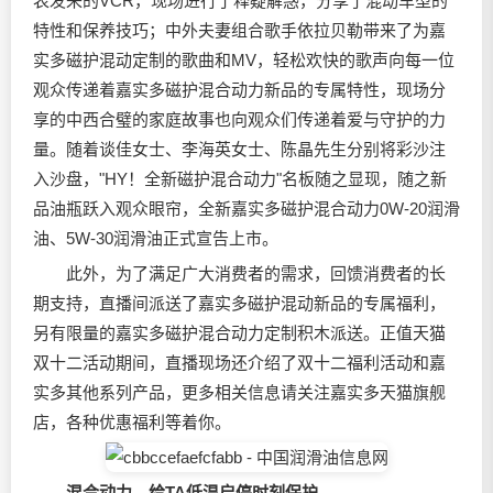
表发来的VCR，现场进行了释疑解惑，分享了混动车型的
特性和保养技巧；中外夫妻组合歌手依拉贝勒带来了为嘉
实多磁护混动定制的歌曲和MV，轻松欢快的歌声向每一位
观众传递着嘉实多磁护混合动力新品的专属特性，现场分
享的中西合璧的家庭故事也向观众们传递着爱与守护的力
量。随着谈佳女士、李海英女士、陈晶先生分别将彩沙注
入沙盘，"HY！全新磁护混合动力"名板随之显现，随之新
品油瓶跃入观众眼帘，全新嘉实多磁护混合动力0W-20
润滑
油
、5W-30
润滑油
正式宣告上市。
此外，为了满足广大消费者的需求，回馈消费者的长
期支持，直播间派送了嘉实多磁护混动新品的专属福利，
另有限量的嘉实多磁护混合动力定制积木派送。正值天猫
双十二活动期间，直播现场还介绍了双十二福利活动和嘉
实多其他系列产品，更多相关信息请关注嘉实多天猫旗舰
店，各种优惠福利等着你。
混合动力，给TA低温启停时刻保护