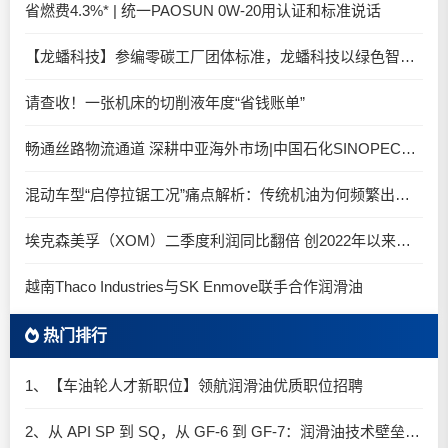
省燃费4.3%* | 统一PAOSUN 0W-20用认证和标准说话
【龙蟠科技】参编零碳工厂团体标准，龙蟠科技以绿色智造锚定零碳未来
请查收！一张机床的切削液年度“省钱账单”
畅通丝路物流通道 深耕中亚海外市场|中国石化SINOPEC润滑油北京-阿拉木图图定班列顺利抵达
混动车型“启停拉锯工况”痛点解析：传统机油为何频繁出现油泥堆积？
埃克森美孚（XOM）二季度利润同比翻倍 创2022年以来新高
越南Thaco Industries与SK Enmove联手合作润滑油
热门排行
1、【车油轮人才新职位】领航润滑油优质职位招聘
2、从 API SP 到 SQ，从 GF-6 到 GF-7：润滑油技术壁垒再升高，你准备好了吗？