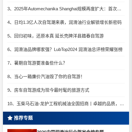
3、2025年Automechanika Shanghai规模再度扩大：首次启用国家会展中心（上海）全部15个展馆
4、日均1.3亿人次自驾潮来袭，润滑油行业解锁增长新密码​
5、回归初味，还原本真 延长壳牌洋县踏春自驾游
6、润滑油品牌哪家强？LubTop2024 润滑油总评榜荣耀张榜
7、暑期自驾游要准备些什么？
8、当心一箱廉价汽油毁了你的自驾游！
9、房车自驾游成为现今最时髦的旅游方式
10、玉柴马石油-龙护工程机械油全国招商丨卓越的品质，专业的品牌！
推荐专题