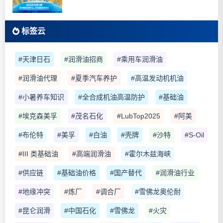
标签云
#天津日石
#润滑油招商
#乘用车润滑油
#润滑油代理
#夏季汽车养护
#高温发动机机油
#小暑养车知识
#全合成机油高温防护
#基础油
#埃克森美孚
#茂名石化
#LubTop2025
#阿美
#布伦特
#美孚
#白油
#壳牌
#沙特
#S-Oil
#III 类基础油
#高端润滑油
#霍尔木兹海峡
#供应链
#基础油价格
#国产替代
#润滑油行业
#地缘冲突
#炼厂
#调合厂
#雪佛龙奥伦耐
#昆仑润滑
#中国石化
#雪佛龙
#火灾