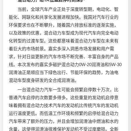
当前，全球汽车产业正处于深度转型期，电动化、智
能化、网联化和共享化发展进程加快。我国对汽车行业的
环保要求也在不断攀升，随着国六排放标准的逐渐实施，
以及政策的优惠，混合动力车型成为现代汽车向完全电动
化转型的过渡车型。这些都意味着混合动力车型在未来有
着巨大的市场前景。嘉实多深入洞悉市场发展和用户需
求，针对日益更新的汽车市场不断完善、丰富自身的产品
线。本次发布的嘉实多磁护混合动力0W-20
润滑油
和5W-30
润滑油
正是顺应当下绿色出行、节能环保的趋势，为油电
混动车型度身研发的全合成
润滑油
。
一台混合动力汽车一生可能会频繁启停数十万次，比
普通汽车启停的次数要多得多。这些重复的发动机启停意
味着拥有混合动力技术汽车的发动机比传统汽车的发动机
运行温度更低。而低温工作环境和频繁的启停给混合动力
汽车带来了额外的压力，并且会增加润滑油中燃油和水的
含量，这使得润滑油很难保护发动机不受过度磨损。全新