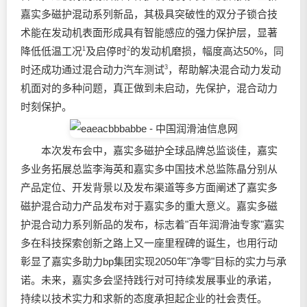
嘉实多磁护混动系列新品，其极具突破性的双分子锁合技
术能在发动机表面形成具有智能感应的强力保护层，显著
降低低温工况
1
及启停时
2
的发动机磨损，幅度高达50%，同
时还成功通过混合动力汽车测试
3
，帮助解决混合动力发动
机面对的多种问题，真正做到未启动，先保护，混合动力
时刻保护。
本次发布会中，嘉实多磁护全球品牌总监谈佳，嘉实
多业务拓展总监李海英和嘉实多中国技术总监陈晶分别从
产品定位、开发背景以及发布渠道等多方面阐述了嘉实多
磁护混合动力产品发布对于嘉实多的重大意义。嘉实多磁
护混合动力系列新品的发布，标志着"百年润滑油专家"嘉实
多在科技探索创新之路上又一座里程碑的诞生，也用行动
彰显了嘉实多助力bp集团实现2050年"净零"目标的实力与承
诺。未来，嘉实多会坚持践行对可持续发展事业的承诺，
持续以技术实力和求新的态度承担起企业的社会责任。