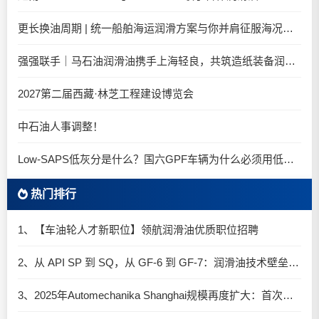
更长换油周期 | 统一船舶海运润滑方案与你并肩征服海况运维考验
强强联手｜马石油润滑油携手上海轻良，共筑造纸装备润滑新生态
2027第二届西藏·林芝工程建设博览会
中石油人事调整！
Low-SAPS低灰分是什么？国六GPF车辆为什么必须用低灰油
热门排行
1、【车油轮人才新职位】领航润滑油优质职位招聘
2、从 API SP 到 SQ，从 GF-6 到 GF-7：润滑油技术壁垒再升高，你准备好了吗？
3、2025年Automechanika Shanghai规模再度扩大：首次启用国家会展中心（上海）全部15个展馆