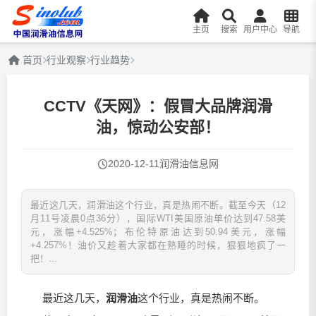
主页
搜索
用户中心
导航
首页
行业观察
行业趋势
CCTV《天网》：假冒大品牌润滑
油，惊动公安部！
2020-12-11
润滑油信息网
最近这几天，润滑油这个行业，真是热闹不断。截至今天（12
月11号凌晨0点36分），国际WTI美国原油单价达到47.58美
元，涨幅+4.525%；布伦特原油达到50.94美元，涨幅
+4.257%！油价又趁着大家都在熟睡的时候，狠狠地疯了一
把！...
最近这几天，
润滑油
这个行业，真是热闹不断。