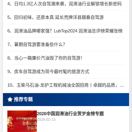
4、日均1.3亿人次自驾潮来袭，润滑油行业解锁增长新密码​
5、回归初味，还原本真 延长壳牌洋县踏春自驾游
6、润滑油品牌哪家强？LubTop2024 润滑油总评榜荣耀张榜
7、暑期自驾游要准备些什么？
8、当心一箱廉价汽油毁了你的自驾游！
9、房车自驾游成为现今最时髦的旅游方式
10、玉柴马石油-龙护工程机械油全国招商丨卓越的品质，专业的品牌！
推荐专题
2026中国润滑油行业贺岁金榜专题
2026-02-15