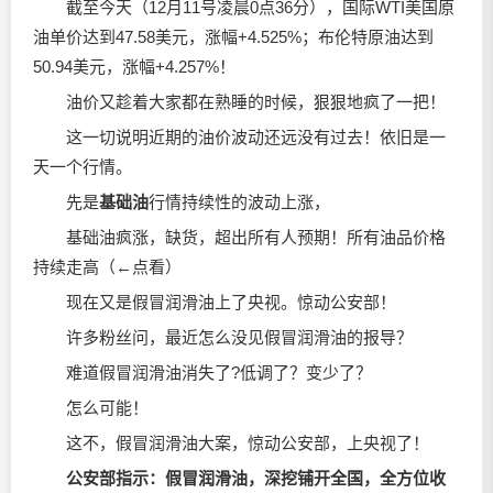
截至今天（12月11号凌晨0点36分），国际WTI美国原
油单价达到47.58美元，涨幅+4.525%；布伦特原油达到
50.94美元，涨幅+4.257%！
油价又趁着大家都在熟睡的时候，狠狠地疯了一把！
这一切说明近期的油价波动还远没有过去！依旧是一
天一个行情。
先是
基础油
行情持续性的波动上涨，
基础油疯涨，缺货，超出所有人预期！所有油品价格
持续走高（←点看）
现在又是假冒
润滑油
上了央视。惊动公安部！
许多粉丝问，最近怎么没见假冒
润滑油
的报导？
难道假冒
润滑油
消失了?低调了？变少了？
怎么可能！
这不，假冒
润滑油
大案，惊动公安部，上央视了！
公安部指示：假冒
润滑油
，深挖铺开全国，全方位收