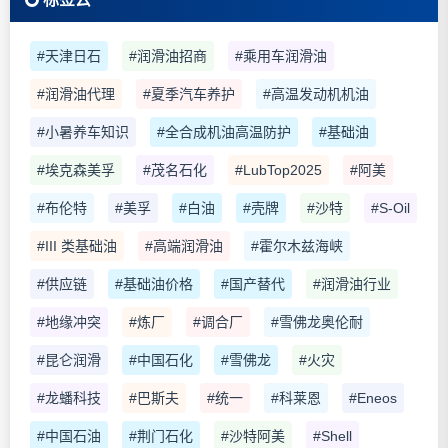
#天津日石
#润滑油招商
#乘用车润滑油
#润滑油代理
#夏季汽车养护
#高温发动机机油
#小暑养车知识
#全合成机油高温防护
#基础油
#埃克森美孚
#茂名石化
#LubTop2025
#阿美
#布伦特
#美孚
#白油
#壳牌
#沙特
#S-Oil
#III 类基础油
#高端润滑油
#霍尔木兹海峡
#供应链
#基础油价格
#国产替代
#润滑油行业
#地缘冲突
#炼厂
#调合厂
#雪佛龙奥伦耐
#昆仑润滑
#中国石化
#雪佛龙
#火灾
#龙蟠科技
#巴斯夫
#统一
#科莱恩
#Eneos
#中国石油
#荆门石化
#沙特阿美
#Shell