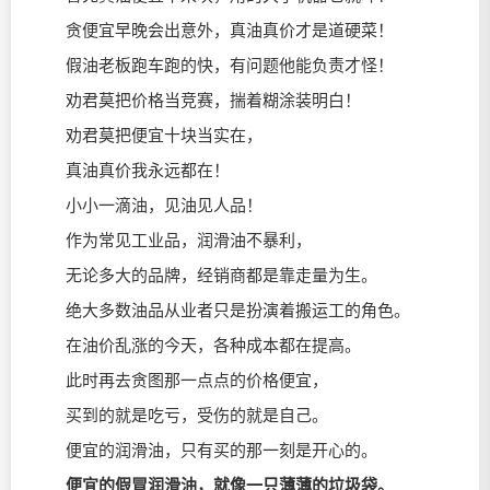
贪便宜早晚会出意外，真油真价才是道硬菜！
假油老板跑车跑的快，有问题他能负责才怪！
劝君莫把价格当竞赛，揣着糊涂装明白！
劝君莫把便宜十块当实在，
真油真价我永远都在！
小小一滴油，见油见人品！
作为常见工业品，润滑油不暴利，
无论多大的品牌，经销商都是靠走量为生。
绝大多数油品从业者只是扮演着搬运工的角色。
在油价乱涨的今天，各种成本都在提高。
此时再去贪图那一点点的价格便宜，
买到的就是吃亏，受伤的就是自己。
便宜的润滑油，只有买的那一刻是开心的。
便宜的假冒润滑油，就像一只薄薄的垃圾袋。