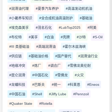
#润滑油代理
#夏季汽车养护
#高温发动机机油
#小暑养车知识
#全合成机油高温防护
#基础油
#埃克森美孚
#茂名石化
#LubTop2025
#阿美
#布伦特
#美孚
#白油
#壳牌
#沙特
#S-Oil
#III 类基础油
#高端润滑油
#霍尔木兹海峡
#供应链
#基础油价格
#国产替代
#润滑油行业
#地缘冲突
#炼厂
#调合厂
#雪佛龙奥伦耐
#昆仑润滑
#中国石化
#雪佛龙
#火灾
#龙蟠科技
#巴斯夫
#统一
#科莱恩
#Eneos
#中国石油
#Shell
#Jiffy Lube
#Pennzoil
#Quaker State
#Rotella