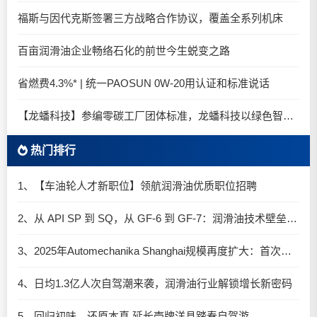
福斯与因代克斯签署三方战略合作协议，覆盖全系列机床
百亩润滑油企业畅络石化的前世今生蜕变之路
省燃费4.3%* | 统一PAOSUN 0W-20用认证和标准说话
【龙蟠科技】参编零碳工厂团体标准，龙蟠科技以绿色智造锚定零碳未来
热门排行
1、【车油轮人才新职位】领航润滑油优质职位招聘
2、从 API SP 到 SQ，从 GF-6 到 GF-7：润滑油技术壁垒再升高，你准备好了吗？
3、2025年Automechanika Shanghai规模再度扩大：首次启用国家会展中心（上海）全部15个展馆
4、日均1.3亿人次自驾潮来袭，润滑油行业解锁增长新密码​
5、回归初味，还原本真 延长壳牌洋县踏春自驾游