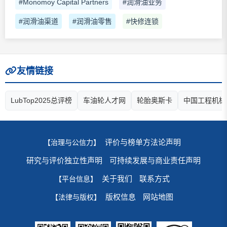
#Monomoy Capital Partners
#润滑油业务
#润滑油渠道
#润滑油零售
#快修连锁
友情链接
LubTop2025总评榜
车油轮人才网
轮胎奥斯卡
中国工程机械
评价与榜单方法论声明
【治理与公信力】
研究与评价独立性声明
可持续发展与商业责任声明
关于我们
联系方式
【平台信息】
版权信息
网站地图
【法律与版权】