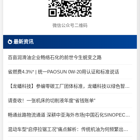
微信公众号二维码
最新资讯
百亩润滑油企业畅络石化的前世今生蜕变之路
省燃费4.3%* | 统一PAOSUN 0W-20用认证和标准说话
【龙蟠科技】参编零碳工厂团体标准，龙蟠科技以绿色智造锚定零碳未来
请查收！一张机床的切削液年度“省钱账单”
畅通丝路物流通道 深耕中亚海外市场|中国石化SINOPEC润滑油北京-阿拉木图图定班列顺利抵达
混动车型“启停拉锯工况”痛点解析：传统机油为何频繁出现油泥堆积？