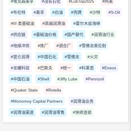
#埃克森美孚
#茂名石化
#LubTop2025
#阿美
#布伦特
#美孚
#白油
#壳牌
#沙特
#S-Oil
#III 类基础油
#高端润滑油
#霍尔木兹海峡
#供应链
#基础油价格
#国产替代
#润滑油行业
#地缘冲突
#炼厂
#调合厂
#雪佛龙奥伦耐
#昆仑润滑
#中国石化
#雪佛龙
#火灾
#龙蟠科技
#巴斯夫
#统一
#科莱恩
#Eneos
#中国石油
#Shell
#Jiffy Lube
#Pennzoil
#Quaker State
#Rotella
#Monomoy Capital Partners
#润滑油业务
#润滑油渠道
#润滑油零售
#快修连锁