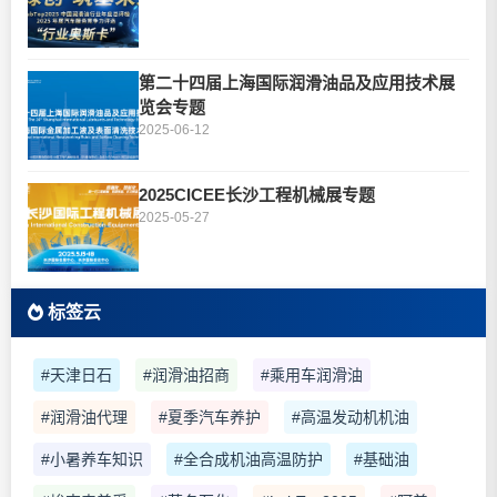
第二十四届上海国际润滑油品及应用技术展
览会专题
2025-06-12
2025CICEE长沙工程机械展专题
2025-05-27
标签云
#天津日石
#润滑油招商
#乘用车润滑油
#润滑油代理
#夏季汽车养护
#高温发动机机油
#小暑养车知识
#全合成机油高温防护
#基础油