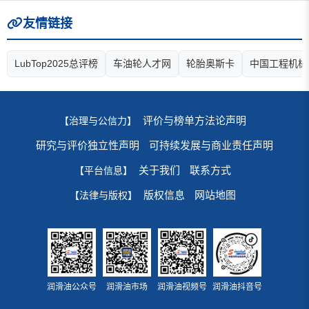
友情链接
LubTop2025总评榜
车油轮人才网
轮胎奥斯卡
中国工程机械
评价与榜单方法论声明
【治理与公信力】
研究与评价独立性声明
可持续发展与商业责任声明
关于我们
联系方式
【平台信息】
版权信息
网站地图
【法律与版权】
润滑油公众号
润滑油市场
润滑油视频号
润滑油抖音号