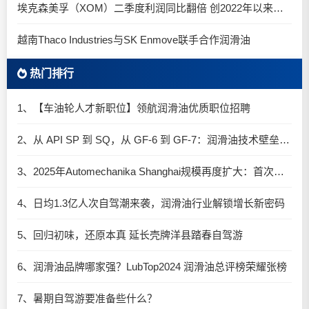
埃克森美孚（XOM）二季度利润同比翻倍 创2022年以来新高
越南Thaco Industries与SK Enmove联手合作润滑油
热门排行
1、【车油轮人才新职位】领航润滑油优质职位招聘
2、从 API SP 到 SQ，从 GF-6 到 GF-7：润滑油技术壁垒再升高，你准备好了吗？
3、2025年Automechanika Shanghai规模再度扩大：首次启用国家会展中心（上海）全部15个展馆
4、日均1.3亿人次自驾潮来袭，润滑油行业解锁增长新密码​
5、回归初味，还原本真 延长壳牌洋县踏春自驾游
6、润滑油品牌哪家强？LubTop2024 润滑油总评榜荣耀张榜
7、暑期自驾游要准备些什么？