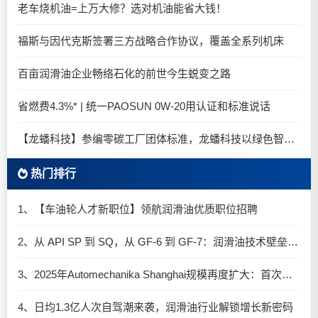
老车烧机油=上万大修？选对机油能省大钱！
福斯与因代克斯签署三方战略合作协议，覆盖全系列机床
百亩润滑油企业畅络石化的前世今生蜕变之路
省燃费4.3%* | 统一PAOSUN 0W-20用认证和标准说话
【龙蟠科技】参编零碳工厂团体标准，龙蟠科技以绿色智造锚定零碳未来
热门排行
1、【车油轮人才新职位】领航润滑油优质职位招聘
2、从 API SP 到 SQ，从 GF-6 到 GF-7：润滑油技术壁垒再升高，你准备好了吗？
3、2025年Automechanika Shanghai规模再度扩大：首次启用国家会展中心（上海）全部15个展馆
4、日均1.3亿人次自驾潮来袭，润滑油行业解锁增长新密码​