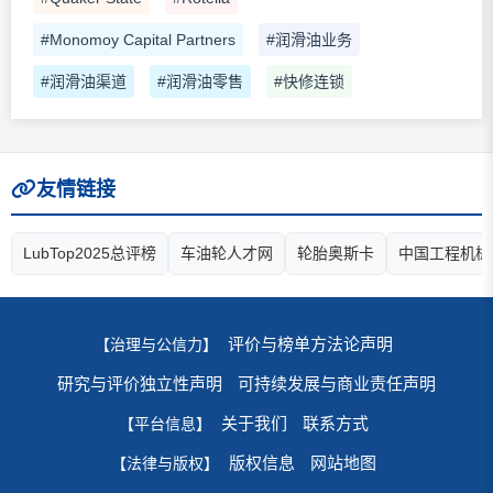
#Monomoy Capital Partners
#润滑油业务
#润滑油渠道
#润滑油零售
#快修连锁
友情链接
LubTop2025总评榜
车油轮人才网
轮胎奥斯卡
中国工程机械
评价与榜单方法论声明
【治理与公信力】
研究与评价独立性声明
可持续发展与商业责任声明
关于我们
联系方式
【平台信息】
版权信息
网站地图
【法律与版权】