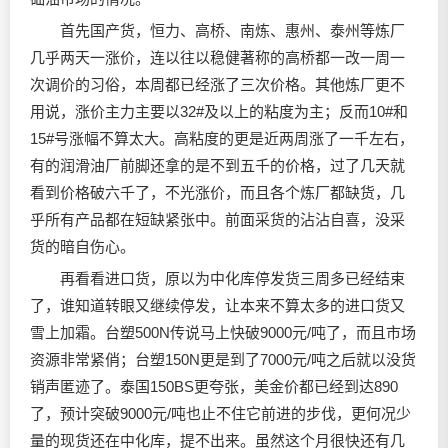
首先国产货，恒力、高桥、南炼、惠州、泰州等炼厂
几乎两天一涨价，连以往以稳健著称的高桥都一改一周一
次调价的习俗，本周都已经涨了三次价格。其他炼厂更不
用说，涨价主力主要以32#及以上的粘度为主；反而10#和
15#号涨幅不算太大。高粘度的更是近两周涨了一千左右，
有的
润滑油
厂前脚还拿的是不到五千的价格，过了几天就
看到价格破六千了，不光涨价，而且各个炼厂都缺货，几
乎所有产品都在短缺紧张中。前面采货的沾沾自喜，没采
货的暗自伤心。
再看看进口货，原以为中化库停发货三周多已经结束
了，谁知道转眼又继续停发，让本来不算太多的进口货又
雪上加霜。台塑500N传说马上快破9000元/吨了，而且市场
资源非常紧俏；台塑150N更是到了7000元/吨之后就以没货
销声匿迹了。泰国150BS更夸张，美金价都已经到达890
了，预计突破9000元/吨也止不住它前进的步伐，更何况少
量的现货还在中化库，提不出来。虽然这个月很快还有几