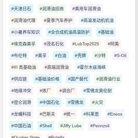
#天津日石
#润滑油招商
#乘用车润滑油
#润滑油代理
#夏季汽车养护
#高温发动机机油
#小暑养车知识
#全合成机油高温防护
#基础油
#埃克森美孚
#茂名石化
#LubTop2025
#阿美
#布伦特
#美孚
#白油
#壳牌
#沙特
#S-Oil
#III 类基础油
#高端润滑油
#霍尔木兹海峡
#供应链
#基础油价格
#国产替代
#润滑油行业
#地缘冲突
#炼厂
#调合厂
#雪佛龙奥伦耐
#昆仑润滑
#中国石化
#雪佛龙
#火灾
#龙蟠科技
#巴斯夫
#统一
#科莱恩
#Eneos
#中国石油
#Shell
#Jiffy Lube
#Pennzoil
#Quaker State
#Rotella