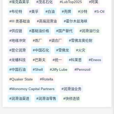
#埃克森美孚
#茂名石化
#LubTop2025
#阿美
#布伦特
#美孚
#白油
#壳牌
#沙特
#S-Oil
#III 类基础油
#高端润滑油
#霍尔木兹海峡
#供应链
#基础油价格
#国产替代
#润滑油行业
#地缘冲突
#炼厂
#调合厂
#雪佛龙奥伦耐
#昆仑润滑
#中国石化
#雪佛龙
#火灾
#龙蟠科技
#巴斯夫
#统一
#科莱恩
#Eneos
#中国石油
#Shell
#Jiffy Lube
#Pennzoil
#Quaker State
#Rotella
#Monomoy Capital Partners
#润滑油业务
#润滑油渠道
#润滑油零售
#快修连锁