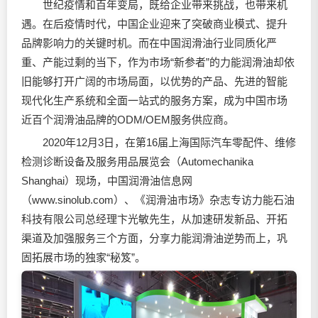
世纪疫情和百年变局，既给企业带来挑战，也带来机
遇。在后疫情时代，中国企业迎来了突破商业模式、提升
品牌影响力的关键时机。而在中国
润滑油
行业同质化严
重、产能过剩的当下，作为市场“新参者”的力能
润滑油
却依
旧能够打开广阔的市场局面，以优势的产品、先进的智能
现代化生产系统和全面一站式的服务方案，成为中国市场
近百个
润滑油
品牌的ODM/OEM服务供应商。
2020年12月3日，在第16届上海国际汽车零配件、维修
检测诊断设备及服务用品展览会（Automechanika
Shanghai）现场，中国
润滑油
信息网
（
www.sinolub.com
）、《
润滑油
市场》杂志专访力能石油
科技有限公司总经理卞光敏先生，从加速研发新品、开拓
渠道及加强服务三个方面，分享力能
润滑油
逆势而上，巩
固拓展市场的独家“秘笈”。