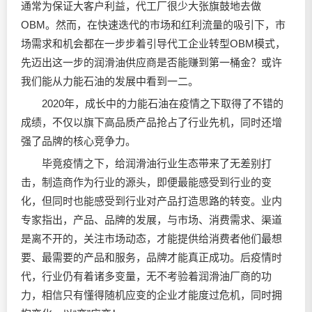
通常为保证大客户利益，代工厂很少大张旗鼓地去做
OBM。然而，在快速迭代的市场和红利流量的吸引下，市
场需求和机会都在一步步着引导代工企业转型OBM模式，
先迈出这一步的润滑油供应商是否能赚到第一桶金？或许
我们能从力能石油的发展中看到一二。
2020年，成长中的力能石油在疫情之下取得了不错的
成绩，不仅以旗下高品质产品抢占了行业先机，同时还增
强了品牌的核心竞争力。
毕竟疫情之下，给润滑油行业生态带来了无差别打
击，制造商作为行业的源头，即便最能感受到行业的变
化，但同时也能感受到行业对产品打造思路的转变。业内
专家指出，产品、品牌的发展，与市场、消费需求、渠道
是离不开的，关注市场动态，才能提供给消费者他们最想
要、最需要的产品和服务，品牌才能真正成功。后疫情时
代，行业仍有着诸多变量，无不考验着润滑油厂商的功
力，相信只有懂得随机应变的企业才能度过危机，同时拥