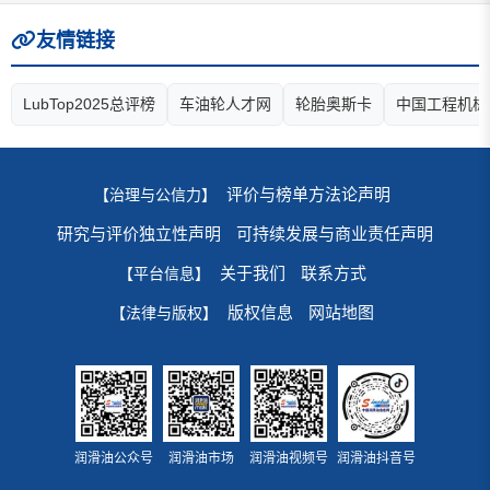
友情链接
LubTop2025总评榜
车油轮人才网
轮胎奥斯卡
中国工程机械
评价与榜单方法论声明
【治理与公信力】
研究与评价独立性声明
可持续发展与商业责任声明
关于我们
联系方式
【平台信息】
版权信息
网站地图
【法律与版权】
润滑油公众号
润滑油市场
润滑油视频号
润滑油抖音号