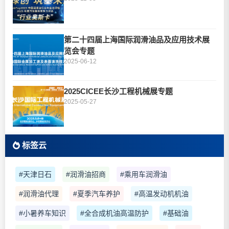
第二十四届上海国际润滑油品及应用技术展
览会专题
2025-06-12
2025CICEE长沙工程机械展专题
2025-05-27
标签云
#天津日石
#润滑油招商
#乘用车润滑油
#润滑油代理
#夏季汽车养护
#高温发动机机油
#小暑养车知识
#全合成机油高温防护
#基础油