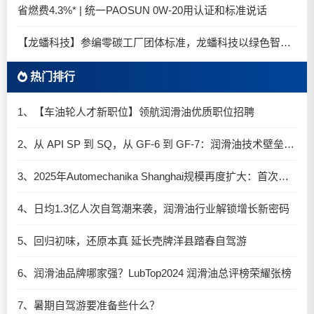
省燃费4.3%* | 统一PAOSUN 0W-20用认证和标准说话
【龙蟠科技】参编零碳工厂团体标准，龙蟠科技以绿色智造锚定零碳未来
热门排行
1、【车油轮人才新职位】领航润滑油优质职位招聘
2、从 API SP 到 SQ，从 GF-6 到 GF-7：润滑油技术壁垒再升高，你准备好了吗？
3、2025年Automechanika Shanghai规模再度扩大：首次启用国家会展中心（上海）全部15个展馆
4、日均1.3亿人次自驾潮来袭，润滑油行业解锁增长新密码​
5、回归初味，还原本真 延长壳牌洋县踏春自驾游
6、润滑油品牌哪家强？LubTop2024 润滑油总评榜荣耀张榜
7、暑期自驾游要准备些什么？