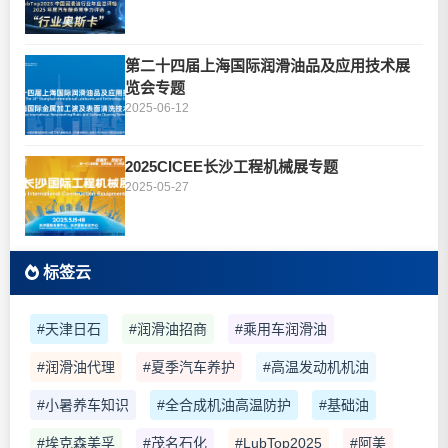
第二十四届上海国际润滑油品及应用技术展
览会专题
2025-06-12
2025CICEE长沙工程机械展专题
2025-05-27
标签云
#天津日石
#润滑油招商
#乘用车润滑油
#润滑油代理
#夏季汽车养护
#高温发动机机油
#小暑养车知识
#全合成机油高温防护
#基础油
#埃克森美孚
#茂名石化
#LubTop2025
#阿美