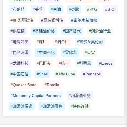
#布伦特
#美孚
#白油
#壳牌
#沙特
#S-Oil
#III 类基础油
#高端润滑油
#霍尔木兹海峡
#供应链
#基础油价格
#国产替代
#润滑油行业
#地缘冲突
#炼厂
#调合厂
#雪佛龙奥伦耐
#昆仑润滑
#中国石化
#雪佛龙
#火灾
#龙蟠科技
#巴斯夫
#统一
#科莱恩
#Eneos
#中国石油
#Shell
#Jiffy Lube
#Pennzoil
#Quaker State
#Rotella
#Monomoy Capital Partners
#润滑油业务
#润滑油渠道
#润滑油零售
#快修连锁