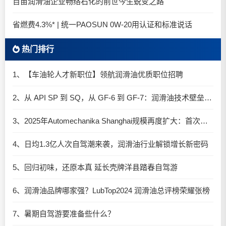
百亩润滑油企业畅络石化的前世今生蜕变之路
省燃费4.3%* | 统一PAOSUN 0W-20用认证和标准说话
热门排行
1、【车油轮人才新职位】领航润滑油优质职位招聘
2、从 API SP 到 SQ，从 GF-6 到 GF-7：润滑油技术壁垒再升高，你准备好了吗？
3、2025年Automechanika Shanghai规模再度扩大：首次启用国家会展中心（上海）全部15个展馆
4、日均1.3亿人次自驾潮来袭，润滑油行业解锁增长新密码​
5、回归初味，还原本真 延长壳牌洋县踏春自驾游
6、润滑油品牌哪家强？LubTop2024 润滑油总评榜荣耀张榜
7、暑期自驾游要准备些什么？