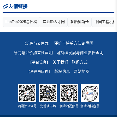
友情链接
LubTop2025总评榜
车油轮人才网
轮胎奥斯卡
中国工程机械
评价与榜单方法论声明
【治理与公信力】
研究与评价独立性声明
可持续发展与商业责任声明
关于我们
联系方式
【平台信息】
版权信息
网站地图
【法律与版权】
润滑油公众号
润滑油市场
润滑油视频号
润滑油抖音号