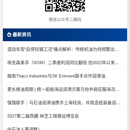
微信公众号二维码
最新资讯
混动车型“启停拉锯工况”痛点解析：传统机油为何频繁出现油泥堆积？
埃克森美孚（XOM）二季度利润同比翻倍 创2022年以来新高
越南Thaco Industries与SK Enmove联手合作润滑油
更长换油周期 | 统一船舶海运润滑方案与你并肩征服海况运维考验
强强联手｜马石油润滑油携手上海轻良，共筑造纸装备润滑新生态
2027第二届西藏·林芝工程建设博览会
中石油人事调整！