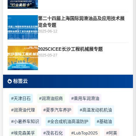
第二十四届上海国际润滑油品及应用技术展
览会专题
2025-06-12
2025CICEE长沙工程机械展专题
2025-05-27
标签云
#天津日石
#润滑油招商
#乘用车润滑油
#润滑油代理
#夏季汽车养护
#高温发动机机油
#小暑养车知识
#全合成机油高温防护
#基础油
#埃克森美孚
#茂名石化
#LubTop2025
#阿美