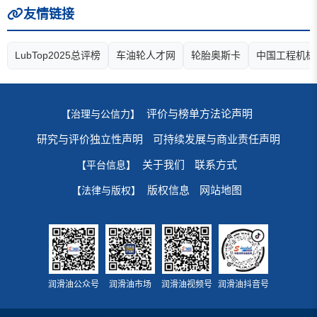
友情链接
LubTop2025总评榜
车油轮人才网
轮胎奥斯卡
中国工程机械
评价与榜单方法论声明
【治理与公信力】
研究与评价独立性声明
可持续发展与商业责任声明
关于我们
联系方式
【平台信息】
版权信息
网站地图
【法律与版权】
润滑油公众号
润滑油市场
润滑油视频号
润滑油抖音号