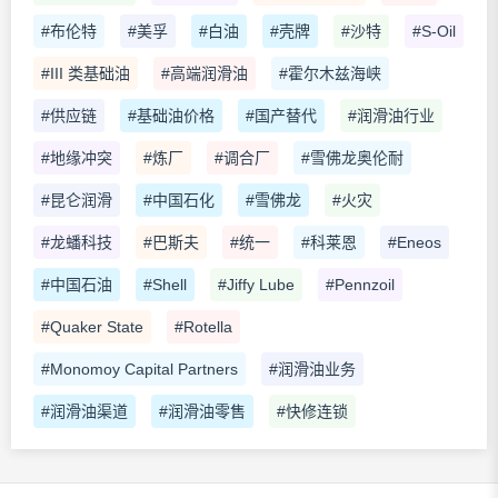
#布伦特
#美孚
#白油
#壳牌
#沙特
#S-Oil
#III 类基础油
#高端润滑油
#霍尔木兹海峡
#供应链
#基础油价格
#国产替代
#润滑油行业
#地缘冲突
#炼厂
#调合厂
#雪佛龙奥伦耐
#昆仑润滑
#中国石化
#雪佛龙
#火灾
#龙蟠科技
#巴斯夫
#统一
#科莱恩
#Eneos
#中国石油
#Shell
#Jiffy Lube
#Pennzoil
#Quaker State
#Rotella
#Monomoy Capital Partners
#润滑油业务
#润滑油渠道
#润滑油零售
#快修连锁