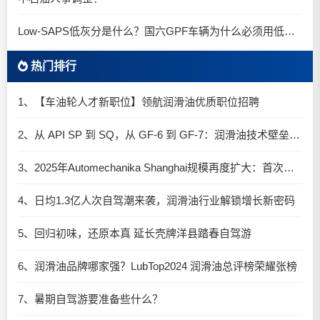
Low-SAPS低灰分是什么？国六GPF车辆为什么必须用低灰油
热门排行
1、【车油轮人才新职位】领航润滑油优质职位招聘
2、从 API SP 到 SQ，从 GF-6 到 GF-7：润滑油技术壁垒再升高，你准备好了吗？
3、2025年Automechanika Shanghai规模再度扩大：首次启用国家会展中心（上海）全部15个展馆
4、日均1.3亿人次自驾潮来袭，润滑油行业解锁增长新密码​
5、回归初味，还原本真 延长壳牌洋县踏春自驾游
6、润滑油品牌哪家强？LubTop2024 润滑油总评榜荣耀张榜
7、暑期自驾游要准备些什么？