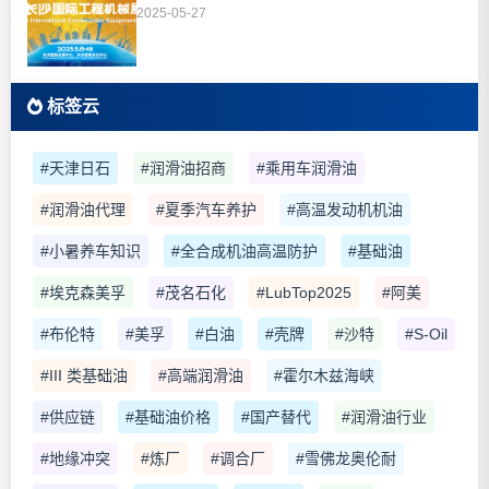
2025-05-27
标签云
#天津日石
#润滑油招商
#乘用车润滑油
#润滑油代理
#夏季汽车养护
#高温发动机机油
#小暑养车知识
#全合成机油高温防护
#基础油
#埃克森美孚
#茂名石化
#LubTop2025
#阿美
#布伦特
#美孚
#白油
#壳牌
#沙特
#S-Oil
#III 类基础油
#高端润滑油
#霍尔木兹海峡
#供应链
#基础油价格
#国产替代
#润滑油行业
#地缘冲突
#炼厂
#调合厂
#雪佛龙奥伦耐