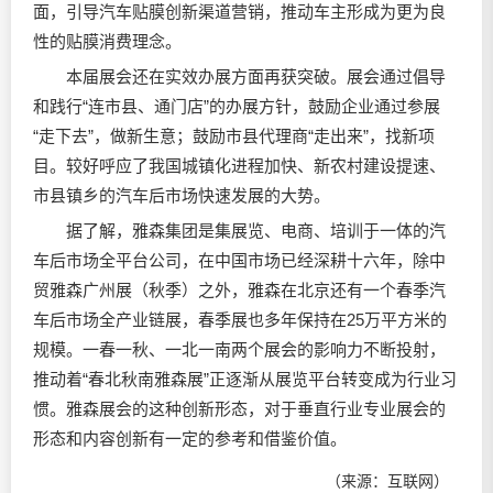
面，引导汽车贴膜创新渠道营销，推动车主形成为更为良
性的贴膜消费理念。
本届展会还在实效办展方面再获突破。展会通过倡导
和践行“连市县、通门店”的办展方针，鼓励企业通过参展
“走下去”，做新生意；鼓励市县代理商“走出来”，找新项
目。较好呼应了我国城镇化进程加快、新农村建设提速、
市县镇乡的汽车后市场快速发展的大势。
据了解，雅森集团是集展览、电商、培训于一体的汽
车后市场全平台公司，在中国市场已经深耕十六年，除中
贸雅森广州展（秋季）之外，雅森在北京还有一个春季汽
车后市场全产业链展，春季展也多年保持在25万平方米的
规模。一春一秋、一北一南两个展会的影响力不断投射，
推动着“春北秋南雅森展”正逐渐从展览平台转变成为行业习
惯。雅森展会的这种创新形态，对于垂直行业专业展会的
形态和内容创新有一定的参考和借鉴价值。
（来源：互联网）