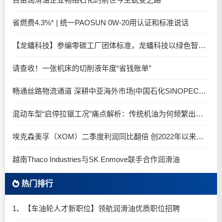
省燃费4.3%* | 统一PAOSUN 0W-20用认证和标准说话
【龙蟠科技】参编零碳工厂团体标准，龙蟠科技以绿色智造锚定零碳未来
请查收！一张机床的切削液年度“省钱账单”
畅通丝路物流通道 深耕中亚海外市场|中国石化SINOPEC润滑油北京-阿拉木图图定班列顺利抵达
混动车型“启停拉锯工况”痛点解析：传统机油为何频繁出现油泥堆积？
埃克森美孚（XOM）二季度利润同比翻倍 创2022年以来新高
越南Thaco Industries与SK Enmove联手合作润滑油
热门排行
1、【车油轮人才新职位】领航润滑油优质职位招聘