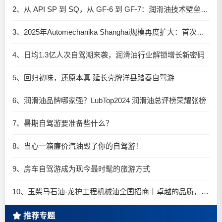
2、从 API SP 到 SQ，从 GF-6 到 GF-7：润滑油技术壁垒再升高，你准备好了吗？
3、2025年Automechanika Shanghai规模再度扩大：首次启用国家会展中心（上海）全部15个展馆
4、日均1.3亿人次自驾潮来袭，润滑油行业解锁增长新密码​
5、回归初味，还原本真 延长壳牌洋县踏春自驾游
6、润滑油品牌哪家强？LubTop2024 润滑油总评榜荣耀张榜
7、暑期自驾游要准备些什么？
8、当心一箱廉价汽油毁了你的自驾游！
9、房车自驾游成为现今最时髦的旅游方式
10、玉柴马石油-龙护工程机械油全国招商丨卓越的品质，专业的品牌！
推荐专题