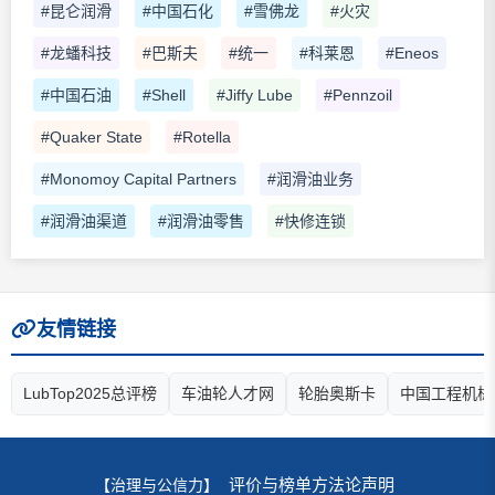
#昆仑润滑
#中国石化
#雪佛龙
#火灾
#龙蟠科技
#巴斯夫
#统一
#科莱恩
#Eneos
#中国石油
#Shell
#Jiffy Lube
#Pennzoil
#Quaker State
#Rotella
#Monomoy Capital Partners
#润滑油业务
#润滑油渠道
#润滑油零售
#快修连锁
友情链接
LubTop2025总评榜
车油轮人才网
轮胎奥斯卡
中国工程机械
评价与榜单方法论声明
【治理与公信力】