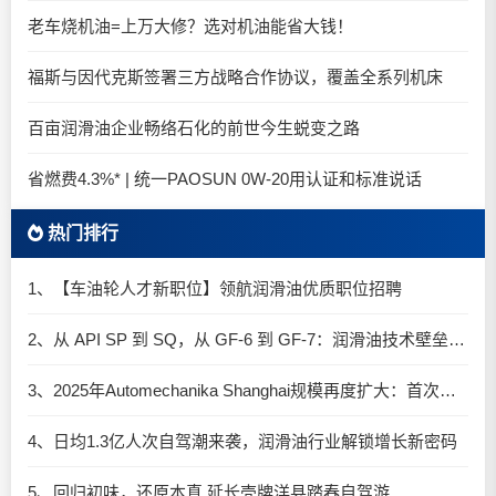
老车烧机油=上万大修？选对机油能省大钱！
福斯与因代克斯签署三方战略合作协议，覆盖全系列机床
百亩润滑油企业畅络石化的前世今生蜕变之路
省燃费4.3%* | 统一PAOSUN 0W-20用认证和标准说话
热门排行
1、【车油轮人才新职位】领航润滑油优质职位招聘
2、从 API SP 到 SQ，从 GF-6 到 GF-7：润滑油技术壁垒再升高，你准备好了吗？
3、2025年Automechanika Shanghai规模再度扩大：首次启用国家会展中心（上海）全部15个展馆
4、日均1.3亿人次自驾潮来袭，润滑油行业解锁增长新密码​
5、回归初味，还原本真 延长壳牌洋县踏春自驾游