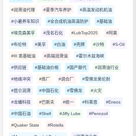
#润滑油代理
#夏季汽车养护
#高温发动机机油
#小暑养车知识
#全合成机油高温防护
#基础油
#埃克森美孚
#茂名石化
#LubTop2025
#阿美
#布伦特
#美孚
#白油
#壳牌
#沙特
#S-Oil
#III 类基础油
#高端润滑油
#霍尔木兹海峡
#供应链
#基础油价格
#国产替代
#润滑油行业
#地缘冲突
#炼厂
#调合厂
#雪佛龙奥伦耐
#昆仑润滑
#中国石化
#雪佛龙
#火灾
#龙蟠科技
#巴斯夫
#统一
#科莱恩
#Eneos
#中国石油
#Shell
#Jiffy Lube
#Pennzoil
#Quaker State
#Rotella