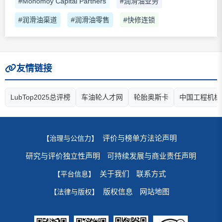
#Monomoy Capital Partners
#润滑油业务
#润滑油渠道
#润滑油零售
#快修连锁
友情链接
LubTop2025总评榜
车油轮人才网
轮胎奥斯卡
中国工程机械
评价与榜单方法论声明
【治理与公信力】
研究与评价独立性声明
可持续发展与商业责任声明
关于我们
联系方式
【平台信息】
版权信息
网站地图
【法律与版权】