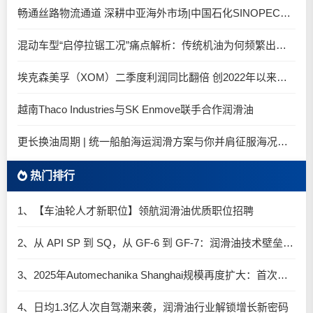
畅通丝路物流通道 深耕中亚海外市场|中国石化SINOPEC润滑油北京-阿拉木图图定班列顺利抵达
混动车型“启停拉锯工况”痛点解析：传统机油为何频繁出现油泥堆积？
埃克森美孚（XOM）二季度利润同比翻倍 创2022年以来新高
越南Thaco Industries与SK Enmove联手合作润滑油
更长换油周期 | 统一船舶海运润滑方案与你并肩征服海况运维考验
热门排行
1、【车油轮人才新职位】领航润滑油优质职位招聘
2、从 API SP 到 SQ，从 GF-6 到 GF-7：润滑油技术壁垒再升高，你准备好了吗？
3、2025年Automechanika Shanghai规模再度扩大：首次启用国家会展中心（上海）全部15个展馆
4、日均1.3亿人次自驾潮来袭，润滑油行业解锁增长新密码​