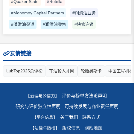
#Quaker State
#Rotella
#Monomoy Capital Partners
#润滑油业务
#润滑油渠道
#润滑油零售
#快修连锁
友情链接
LubTop2025总评榜
车油轮人才网
轮胎奥斯卡
中国工程机械
评价与榜单方法论声明
【治理与公信力】
研究与评价独立性声明
可持续发展与商业责任声明
关于我们
联系方式
【平台信息】
版权信息
网站地图
【法律与版权】