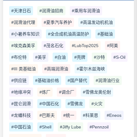
#天津日石
#润滑油招商
#乘用车润滑油
#润滑油代理
#夏季汽车养护
#高温发动机机油
#小暑养车知识
#全合成机油高温防护
#基础油
#埃克森美孚
#茂名石化
#LubTop2025
#阿美
#布伦特
#美孚
#白油
#壳牌
#沙特
#S-Oil
#III 类基础油
#高端润滑油
#霍尔木兹海峡
#供应链
#基础油价格
#国产替代
#润滑油行业
#地缘冲突
#炼厂
#调合厂
#雪佛龙奥伦耐
#昆仑润滑
#中国石化
#雪佛龙
#火灾
#龙蟠科技
#巴斯夫
#统一
#科莱恩
#Eneos
#中国石油
#Shell
#Jiffy Lube
#Pennzoil