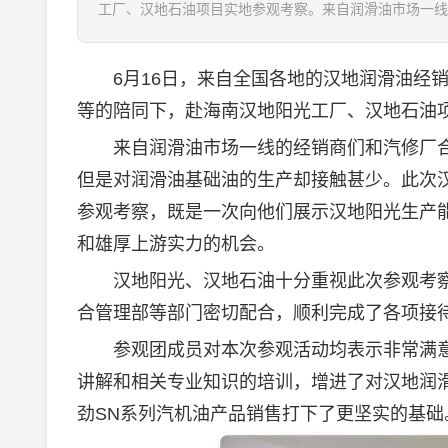
工厂、汉地石油项目实地参观考察。来自润滑油市场一线
6月16日，来自全国各地的汉地
润滑油
经销
等的陪同下，赴海南汉地阳光工厂、汉地石油
来自
润滑油
市场一线的经销商们和汽修厂
但是对
润滑油
基础油的生产却接触甚少。此次
参观考察，既是一次向他们展示汉地阳光生产
和雄厚上游实力的机会。
汉地阳光、汉地石油十分重视此次参观考察活
合管理部等部门密切配合，顺利完成了各项接
参观团成员对本次参观活动均表示非常满意
讲解和相关专业知识的培训，增进了对汉地润
劲SN系列汽机油产品销售打下了更坚实的基础