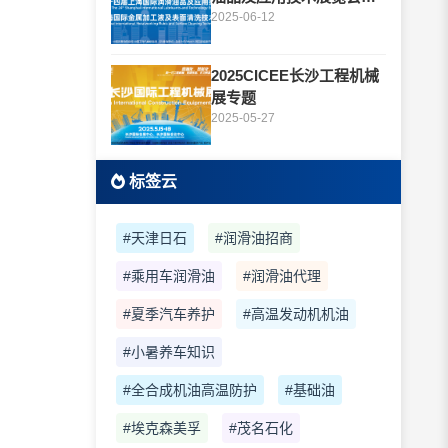
题
2025-06-12
2025CICEE长沙工程机械
展专题
2025-05-27
标签云
#天津日石
#润滑油招商
#乘用车润滑油
#润滑油代理
#夏季汽车养护
#高温发动机机油
#小暑养车知识
#全合成机油高温防护
#基础油
#埃克森美孚
#茂名石化