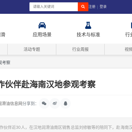
|
注册
登录
润滑
应用场景
技术与标准
行
活动专题
行业周报
视
观考察
作伙伴赴海南汉地参观考察
润滑油信息网
分享到：
合作伙伴近30人，在汉地润滑油南区销售总监刘修敏等的陪同下，赴海南