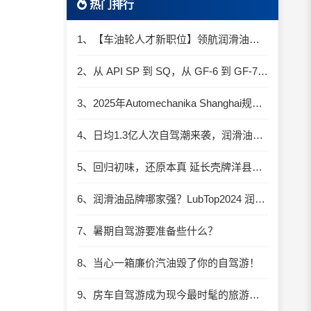
热门排行
1、【车油轮人才新职位】领航润滑油优质职位招聘
2、从 API SP 到 SQ，从 GF-6 到 GF-7：润滑油技术壁垒再升高，你准备好了吗？
3、2025年Automechanika Shanghai规模再度扩大：首次启用国家会展中心（上海）全部15个展馆
4、日均1.3亿人次自驾潮来袭，润滑油行业解锁增长新密码​
5、回归初味，还原本真 延长壳牌洋县踏春自驾游
6、润滑油品牌哪家强？LubTop2024 润滑油总评榜荣耀张榜
7、暑期自驾游要准备些什么？
8、当心一箱廉价汽油毁了你的自驾游！
9、房车自驾游成为现今最时髦的旅游方式