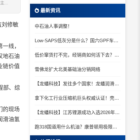
..
最新资讯
监刘修敏
中石油人事调整！
Low-SAPS低灰分是什么？国六GPF车辆为什么必须用低灰油
第一线，
低价窜货打不完，经销商如何活下去？2026年的五条生存线
汉地石油
业链价值
雪佛龙扩大北美基础油分销网络
【龙蟠科技】发往多个国家！龙蟠润滑油16个集装箱集中启程
程部、综
拿下化工行业压缩机巨头权威认证！壳牌万利得Shell Morlina S2 B 再下一城！
们的现场
【龙蟠科技】江苏锂源成功入选2026年度江苏省民营科技企业
润滑油氢
跑318国道用什么机油？康普顿用极限挑战证明实力