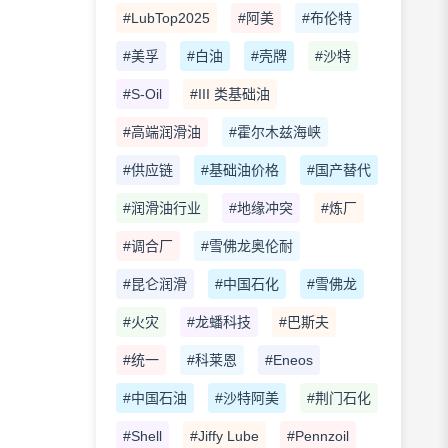
#LubTop2025
#阿美
#布伦特
#美孚
#白油
#壳牌
#沙特
#S-Oil
#III 类基础油
#高端润滑油
#霍尔木兹海峡
#供应链
#基础油价格
#国产替代
#润滑油行业
#地缘冲突
#炼厂
#调合厂
#雪佛龙奥伦耐
#昆仑润滑
#中国石化
#雪佛龙
#火灾
#龙蟠科技
#巴斯夫
#统一
#科莱恩
#Eneos
#中国石油
#沙特阿美
#荆门石化
#Shell
#Jiffy Lube
#Pennzoil