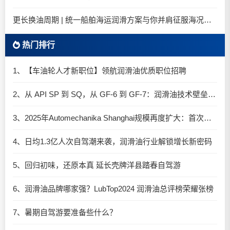
更长换油周期 | 统一船舶海运润滑方案与你并肩征服海况运维考验
热门排行
1、【车油轮人才新职位】领航润滑油优质职位招聘
2、从 API SP 到 SQ，从 GF-6 到 GF-7：润滑油技术壁垒再升高，你准备好了吗？
3、2025年Automechanika Shanghai规模再度扩大：首次启用国家会展中心（上海）全部15个展馆
4、日均1.3亿人次自驾潮来袭，润滑油行业解锁增长新密码​
5、回归初味，还原本真 延长壳牌洋县踏春自驾游
6、润滑油品牌哪家强？LubTop2024 润滑油总评榜荣耀张榜
7、暑期自驾游要准备些什么？