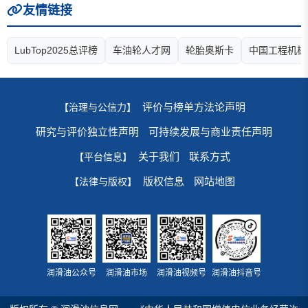
友情链接
LubTop2025总评榜
车油轮人才网
轮胎奥斯卡
中国工程机械
评价与榜单方法论声明
【治理与公信力】
研究与评价独立性声明
可持续发展与商业责任声明
关于我们
联系方式
【平台信息】
版权信息
网站地图
【法律与版权】
润滑油公众号
润滑油市场
润滑油视频号
润滑油抖音号