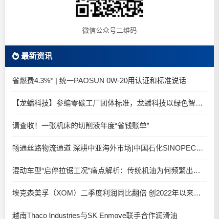
微信公众号二维码
最新资讯
省燃费4.3%* | 统一PAOSUN 0W-20用认证和标准说话
【龙蟠科技】参编零碳工厂团体标准，龙蟠科技以绿色智造锚定零碳未来
请查收！一张机床的切削液年度“省钱账单”
畅通丝路物流通道 深耕中亚海外市场|中国石化SINOPEC润滑油北京-阿拉木图图定班列顺利抵达
混动车型“启停拉锯工况”痛点解析：传统机油为何频繁出现油泥堆积？
埃克森美孚（XOM）二季度利润同比翻倍 创2022年以来新高
越南Thaco Industries与SK Enmove联手合作润滑油