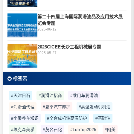
第二十四届上海国际润滑油品及应用技术展
览会专题
2025-06-12
2025CICEE长沙工程机械展专题
2025-05-27
标签云
#天津日石
#润滑油招商
#乘用车润滑油
#润滑油代理
#夏季汽车养护
#高温发动机机油
#小暑养车知识
#全合成机油高温防护
#基础油
#埃克森美孚
#茂名石化
#LubTop2025
#阿美