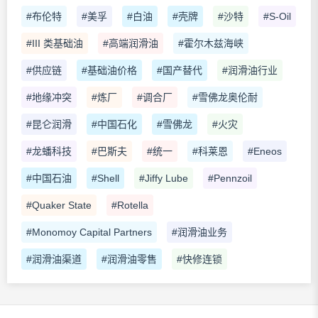
#布伦特
#美孚
#白油
#壳牌
#沙特
#S-Oil
#III 类基础油
#高端润滑油
#霍尔木兹海峡
#供应链
#基础油价格
#国产替代
#润滑油行业
#地缘冲突
#炼厂
#调合厂
#雪佛龙奥伦耐
#昆仑润滑
#中国石化
#雪佛龙
#火灾
#龙蟠科技
#巴斯夫
#统一
#科莱恩
#Eneos
#中国石油
#Shell
#Jiffy Lube
#Pennzoil
#Quaker State
#Rotella
#Monomoy Capital Partners
#润滑油业务
#润滑油渠道
#润滑油零售
#快修连锁