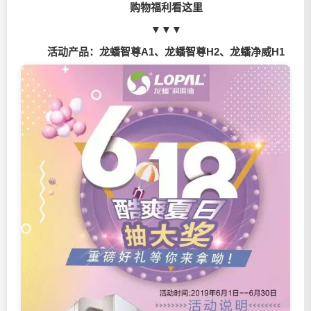
购物福利看这里
▼▼▼
活动产品：龙蟠智尊A1、龙蟠智尊H2、龙蟠净威H1