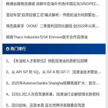
畅通丝路物流通道 深耕中亚海外市场|中国石化SINOPEC润滑油北京-阿拉木图图定班列顺利抵达
混动车型“启停拉锯工况”痛点解析：传统机油为何频繁出现油泥堆积？
埃克森美孚（XOM）二季度利润同比翻倍 创2022年以来新高
越南Thaco Industries与SK Enmove联手合作润滑油
热门排行
1、【车油轮人才新职位】领航润滑油优质职位招聘
2、从 API SP 到 SQ，从 GF-6 到 GF-7：润滑油技术壁垒再升高，你准备好了吗？
3、2025年Automechanika Shanghai规模再度扩大：首次启用国家会展中心（上海）全部15个展馆
4、日均1.3亿人次自驾潮来袭，润滑油行业解锁增长新密码​
5、回归初味，还原本真 延长壳牌洋县踏春自驾游