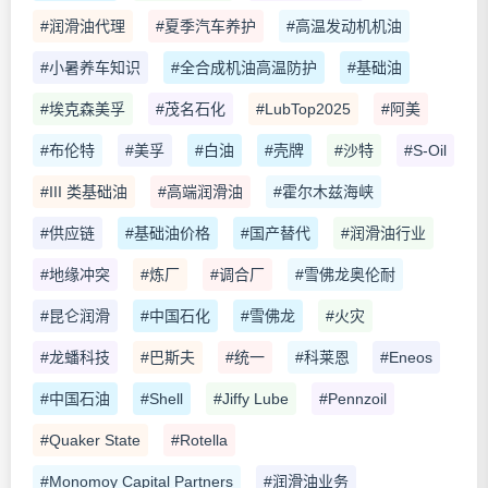
#润滑油代理
#夏季汽车养护
#高温发动机机油
#小暑养车知识
#全合成机油高温防护
#基础油
#埃克森美孚
#茂名石化
#LubTop2025
#阿美
#布伦特
#美孚
#白油
#壳牌
#沙特
#S-Oil
#III 类基础油
#高端润滑油
#霍尔木兹海峡
#供应链
#基础油价格
#国产替代
#润滑油行业
#地缘冲突
#炼厂
#调合厂
#雪佛龙奥伦耐
#昆仑润滑
#中国石化
#雪佛龙
#火灾
#龙蟠科技
#巴斯夫
#统一
#科莱恩
#Eneos
#中国石油
#Shell
#Jiffy Lube
#Pennzoil
#Quaker State
#Rotella
#Monomoy Capital Partners
#润滑油业务