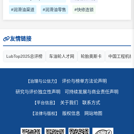
#润滑油渠道
#润滑油零售
#快修连锁
友情链接
LubTop2025总评榜
车油轮人才网
轮胎奥斯卡
中国工程机械
评价与榜单方法论声明
【治理与公信力】
研究与评价独立性声明
可持续发展与商业责任声明
关于我们
联系方式
【平台信息】
版权信息
网站地图
【法律与版权】