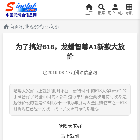
主页
搜索
用户中心
导航
首页
行业观察
行业趋势
为了搞好618，龙蟠智尊A1新款大放
价
2019-06-17
润滑油信息网
哈喽大家好马上就到“此时不囤，更待何时”的618大促啦你们的
手准备好了吗全中国的人都知道每年只要逛两次电商每次都是
超低价说的就是618和双十一作为年度两大全民购物节之一618
打折现在已经不分线上线下了反正商家们都是心...
哈喽大家好
马上就到