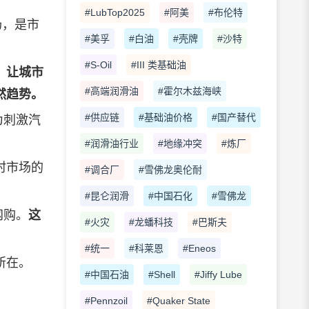
#LubTop2025
#阿美
#布伦特
场，是市
#美孚
#白油
#壳牌
#沙特
#S-Oil
#III 类基础油
，让城市
#高端润滑油
#霍尔木兹海峡
然趋势。
#供应链
#基础油价格
#国产替代
为刺激汽
#润滑油行业
#地缘冲突
#炼厂
村市场的
#调合厂
#雪佛龙奥伦耐
#昆仑润滑
#中国石化
#雪佛龙
网购。
这
#火灾
#龙蟠科技
#巴斯夫
#统一
#科莱恩
#Eneos
所在。
#中国石油
#Shell
#Jiffy Lube
#Pennzoil
#Quaker State