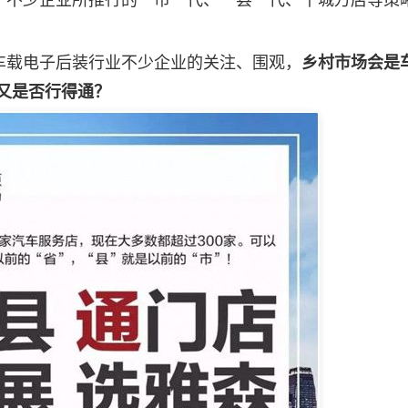
不少企业所推行的一市一代、一县一代、千城万店等策
车载电子后装行业不少企业的关注、围观，
乡村市场会是
”又是否行得通？