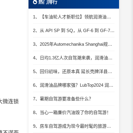
热门排行
1、【车油轮人才新职位】领航润滑油优质职位招聘
2、从 API SP 到 SQ，从 GF-6 到 GF-7：润滑油技术壁垒再升高，你准备好了吗？
3、2025年Automechanika Shanghai规模再度扩大：首次启用国家会展中心（上海）全部15个展馆
4、日均1.3亿人次自驾潮来袭，润滑油行业解锁增长新密码​
5、回归初味，还原本真 延长壳牌洋县踏春自驾游
6、润滑油品牌哪家强？LubTop2024 润滑油总评榜荣耀张榜
7、暑期自驾游要准备些什么？
大微连锁
8、当心一箱廉价汽油毁了你的自驾游！
9、房车自驾游成为现今最时髦的旅游方式