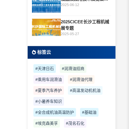
题
2025-06-12
2025CICEE长沙工程机械
展专题
2025-05-27
标签云
#天津日石
#润滑油招商
#乘用车润滑油
#润滑油代理
#夏季汽车养护
#高温发动机机油
#小暑养车知识
#全合成机油高温防护
#基础油
#埃克森美孚
#茂名石化