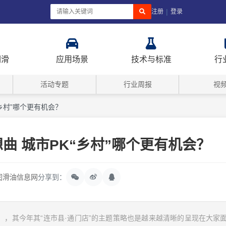
|
注册
登录
润滑
应用场景
技术与标准
行
活动专题
行业周报
视
乡村”哪个更有机会？
曲 城市PK“乡村”哪个更有机会？
润滑油信息网
分享到：
3日），其今年其“连市县·通门店”的主题策略也是越来越清晰的呈现在大家