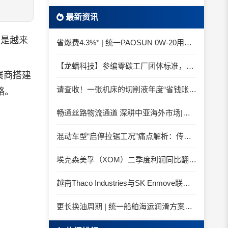
最新资讯
也是越来
省燃费4.3%* | 统一PAOSUN 0W-20用认证和标准说话
【龙蟠科技】参编零碳工厂团体标准，龙蟠科技以绿色智造锚定零碳未来
展商搭建
请查收！一张机床的切削液年度“省钱账单”
略。
畅通丝路物流通道 深耕中亚海外市场|中国石化SINOPEC润滑油北京-阿拉木图图定班列顺利抵达
混动车型“启停拉锯工况”痛点解析：传统机油为何频繁出现油泥堆积？
埃克森美孚（XOM）二季度利润同比翻倍 创2022年以来新高
越南Thaco Industries与SK Enmove联手合作润滑油
更长换油周期 | 统一船舶海运润滑方案与你并肩征服海况运维考验