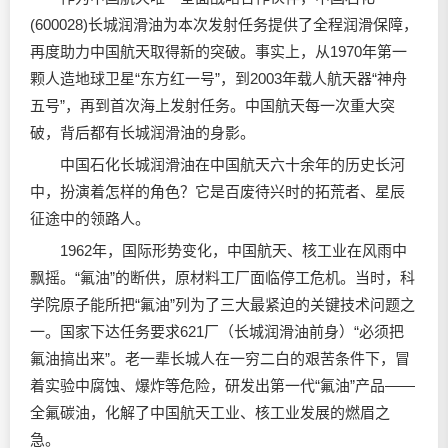
(600028)长城
润滑油
为本次发射任务提供了全程润滑保障，
再度助力中国航天取得新的突破。事实上，从1970年第一
颗人造地球卫星“东方红一号”，到2003年载人航天器“神舟
五号”，再到首次海上发射任务。中国航天每一次重大突
破，背后都有长城
润滑油
的身影。
中国石化长城
润滑油
在中国航天六十余年的历史长河
中，扮演着怎样的角色？它是百废待兴时的拓荒者、星辰
征途中的领路人。
1962年，国际形势变化，中国航天、核工业在风雨中
飘摇。“氟油”的断供，原材料工厂面临停工危机。当时，科
学院原子能所把“氟油”列为了三大最紧迫的关键技术问题之
一。国家下达任务要求621厂（长城
润滑油
前身）“必须把
氟油搞出来”。老一辈长城人在一穷二白的艰苦条件下，冒
着实验中腐蚀、爆炸等危险，研发出第一代“氟油”产品——
全氟碳油，化解了中国航天工业、核工业发展的燃眉之
急。