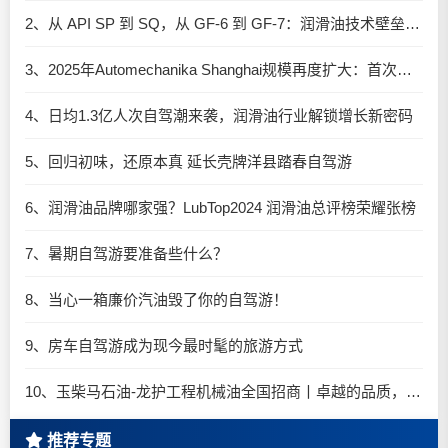
2、从 API SP 到 SQ，从 GF-6 到 GF-7：润滑油技术壁垒再升高，你准备好了吗？
3、2025年Automechanika Shanghai规模再度扩大：首次启用国家会展中心（上海）全部15个展馆
4、日均1.3亿人次自驾潮来袭，润滑油行业解锁增长新密码​
5、回归初味，还原本真 延长壳牌洋县踏春自驾游
6、润滑油品牌哪家强？LubTop2024 润滑油总评榜荣耀张榜
7、暑期自驾游要准备些什么？
8、当心一箱廉价汽油毁了你的自驾游！
9、房车自驾游成为现今最时髦的旅游方式
10、玉柴马石油-龙护工程机械油全国招商丨卓越的品质，专业的品牌！
推荐专题