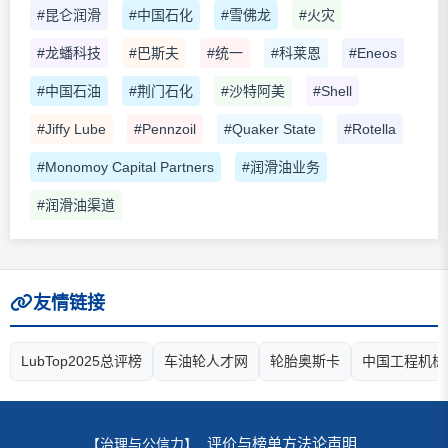
#昆仑润滑
#中国石化
#雪佛龙
#火灾
#龙蟠科技
#巴斯夫
#统一
#科莱恩
#Eneos
#中国石油
#荆门石化
#沙特阿美
#Shell
#Jiffy Lube
#Pennzoil
#Quaker State
#Rotella
#Monomoy Capital Partners
#润滑油业务
#润滑油渠道
友情链接
LubTop2025总评榜
车油轮人才网
轮胎奥斯卡
中国工程机械
评价与榜单方法论声明
【治理与公信力】