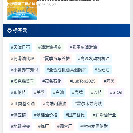
2025-05-27
标签云
#天津日石
#润滑油招商
#乘用车润滑油
#润滑油代理
#夏季汽车养护
#高温发动机机油
#小暑养车知识
#全合成机油高温防护
#基础油
#埃克森美孚
#茂名石化
#LubTop2025
#阿美
#布伦特
#美孚
#白油
#壳牌
#沙特
#S-Oil
#III 类基础油
#高端润滑油
#霍尔木兹海峡
#供应链
#基础油价格
#国产替代
#润滑油行业
#地缘冲突
#炼厂
#调合厂
#雪佛龙奥伦耐