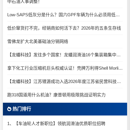
中石油人事调整！
Low-SAPS低灰分是什么？国六GPF车辆为什么必须用低灰油
低价窜货打不完，经销商如何活下去？2026年的五条生存线
雪佛龙扩大北美基础油分销网络
【龙蟠科技】发往多个国家！龙蟠润滑油16个集装箱集中启程
拿下化工行业压缩机巨头权威认证！壳牌万利得Shell Morlina S2 B 再下一城！
【龙蟠科技】江苏锂源成功入选2026年度江苏省民营科技企业
跑318国道用什么机油？康普顿用极限挑战证明实力
热门排行
1、【车油轮人才新职位】领航润滑油优质职位招聘