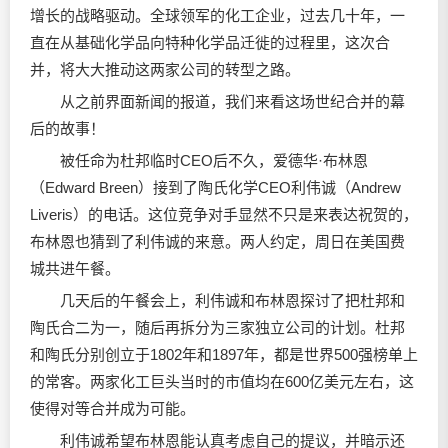
增长的战略驱动。全球领军的化工企业，过去几十年，一
直在从基础化学品向特种化学品迁徙的过程里，这次合
并，将大大推动这两家公司的转型之路。
从之前界面新闻的报道，我们来看这场世纪合并的幕
后的故事！
被任命为杜邦临时CEO后不久，爱德华·布林恩
（Edward Breen）接到了陶氏化学CEO利伟诚（Andrew
Liveris）的电话。这位竞争对手显然不只是来表达祝贺的，
布林恩也猜到了利伟诚的来意。两人约定，周日在美国费
城共进午餐。
几天后的午餐会上，利伟诚和布林恩探讨了把杜邦和
陶氏合二为一，随后再拆分为三家独立公司的计划。杜邦
和陶氏分别创立于1802年和1897年，都是世界500强榜单上
的常客。两家化工巨头当时的市值均在600亿美元左右，这
使得对等合并成为可能。
利伟诚希望布林恩能认真考虑自己的提议，并暗示还