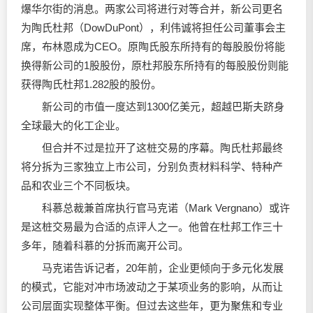
爆华尔街的消息。两家公司将进行对等合并，新公司更名
为陶氏杜邦（DowDuPont），利伟诚将担任公司董事会主
席，布林恩成为CEO。原陶氏股东所持有的每股股份将能
换得新公司的1股股份，原杜邦股东所持有的每股股份则能
获得陶氏杜邦1.282股的股份。
新公司的市值一度达到1300亿美元，超越巴斯夫跻身
全球最大的化工企业。
但合并不过是拉开了这桩交易的序幕。陶氏杜邦最终
将分拆为三家独立上市公司，分别负责材料科学、特种产
品和农业三个不同板块。
科慕总裁兼首席执行官马克诺（Mark Vergnano）或许
是这桩交易最为合适的点评人之一。他曾在杜邦工作三十
多年，随着科慕的分拆而离开公司。
马克诺告诉记者，20年前，企业更倾向于多元化发展
的模式，它能对冲市场波动之于某项业务的影响，从而让
公司层面实现整体平衡。但过去这些年，更为聚焦和专业