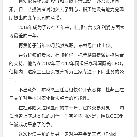
柯爱伦将杜邦的股价和业绩下滑归结于外部市场因
素，但一些投资者对她失去了耐心，指责她没有能力兑现
所提出的变革公司的承诺。
2015年成为了过往五年来，杜邦在营收和利润方面表
现最差的一年。
柯爱伦于当年10月黯然离职，布林恩由此上位。
在分析师们看来，杜邦新任一把手将赢得激进投资者
的支持。他曾在2002年至2012年间担任泰科国际的CEO，
任期内，这家工业巨头被分拆为三家专注于不同业务的公
司。
不出意外，布林恩上任后很快公开表态称，杜邦正在
与竞争对手探讨农化板块整合的可能性。
在杜邦陷入腥风血雨的前一年，它的交易对象——陶
氏也曾上演过类似的剧情。但有所不同的是，陶氏CEO利
伟诚成功平息了纷争。
这次扮演主角的是另一家对冲基金第三点（Third