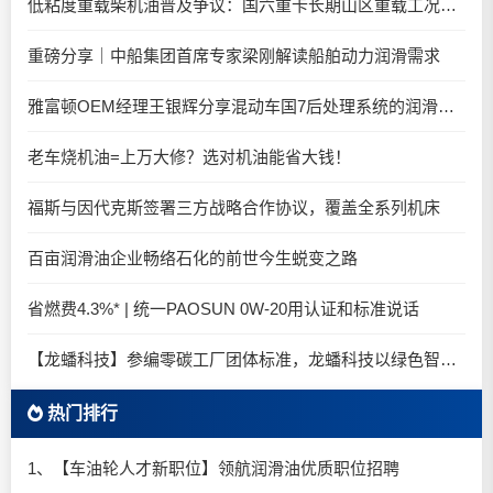
低粘度重载柴机油普及争议：国六重卡长期山区重载工况是否适合0W-20柴油机油？
重磅分享｜中船集团首席专家梁刚解读船舶动力润滑需求
雅富顿OEM经理王银辉分享混动车国7后处理系统的润滑油要求
老车烧机油=上万大修？选对机油能省大钱！
福斯与因代克斯签署三方战略合作协议，覆盖全系列机床
百亩润滑油企业畅络石化的前世今生蜕变之路
省燃费4.3%* | 统一PAOSUN 0W-20用认证和标准说话
【龙蟠科技】参编零碳工厂团体标准，龙蟠科技以绿色智造锚定零碳未来
热门排行
1、【车油轮人才新职位】领航润滑油优质职位招聘