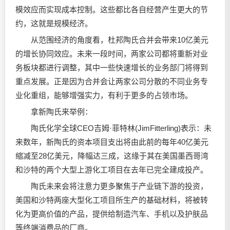
模效应而实现成本控制。这些都比各自经营产生更大的节
约，这就是规模经济。
从范围经济的角度看，杜邦陶氏合并会带来10亿美元
的增长协同效应。未来一段时间，两家公司都将重新对业
务板块都进行调整，其中一些快速增长的业务部门将得到
重点发展。正是因为合并会让两家公司分散的不同业务专
业化重组，能够增强实力，有利于更多的占领市场。
拿新陶氏来举例：
陶氏化学全球CEO吉姆·菲特林(JimFitterling)表示：未
来数年，新陶氏的资本项目支出将由此前的每年40亿美元
缩减至28亿美元，降幅达三成，这缘于其在美国墨西哥湾
和沙特的两个大型上游化工项目在去年已完全建成投产。
陶氏未来会将注意力更多聚焦于产业链下游的投资，
美国和沙特两座大型化工项目所生产的基础材料，将被转
化为更高价值的产品，提供给制造汽车、手机以及护肤品
等终端消费品的厂商。