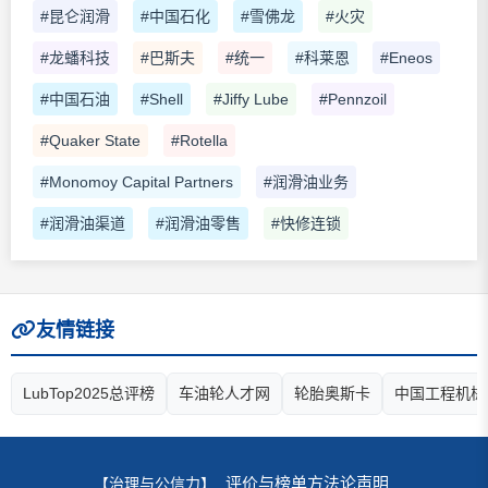
#昆仑润滑
#中国石化
#雪佛龙
#火灾
#龙蟠科技
#巴斯夫
#统一
#科莱恩
#Eneos
#中国石油
#Shell
#Jiffy Lube
#Pennzoil
#Quaker State
#Rotella
#Monomoy Capital Partners
#润滑油业务
#润滑油渠道
#润滑油零售
#快修连锁
友情链接
LubTop2025总评榜
车油轮人才网
轮胎奥斯卡
中国工程机械
评价与榜单方法论声明
【治理与公信力】