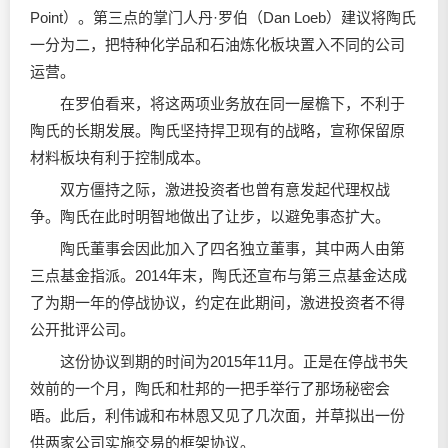
Point）。第三点的掌门人丹·罗伯（Dan Loeb）建议将陶氏
一分为二，把特种化学品和石油炼化板块置入不同的公司
运营。
在罗伯看来，将这两项业务放在同一屋檐下，不利于
陶氏的长期发展。陶氏坚持捍卫现有的战略，宣称保留原
材料板块有利于控制成本。
双方僵持之际，激进投资者也曾有意发起代理权战
争。陶氏在此时明智地做出了让步，以避免事态扩大。
陶氏董事会因此加入了四名独立董事，其中两人由第
三点基金指派。2014年末，陶氏还宣布与第三点基金达成
了为期一年的停战协议，约定在此期间，激进投资者不得
公开批评公司。
这份协议到期的时间为2015年11月。正是在停战书失
效前的一个月，陶氏和杜邦的一把手举行了那场秘密会
晤。此后，利伟诚和布林恩又见了几次面，并草拟出一份
供两家公司实施交易的框架协议。