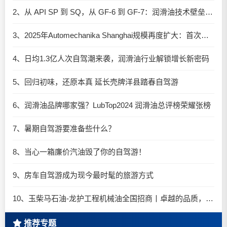
2、从 API SP 到 SQ，从 GF-6 到 GF-7：润滑油技术壁垒再升高，你准备好了吗？
3、2025年Automechanika Shanghai规模再度扩大：首次启用国家会展中心（上海）全部15个展馆
4、日均1.3亿人次自驾潮来袭，润滑油行业解锁增长新密码​
5、回归初味，还原本真 延长壳牌洋县踏春自驾游
6、润滑油品牌哪家强？LubTop2024 润滑油总评榜荣耀张榜
7、暑期自驾游要准备些什么？
8、当心一箱廉价汽油毁了你的自驾游！
9、房车自驾游成为现今最时髦的旅游方式
10、玉柴马石油-龙护工程机械油全国招商丨卓越的品质，专业的品牌！
推荐专题