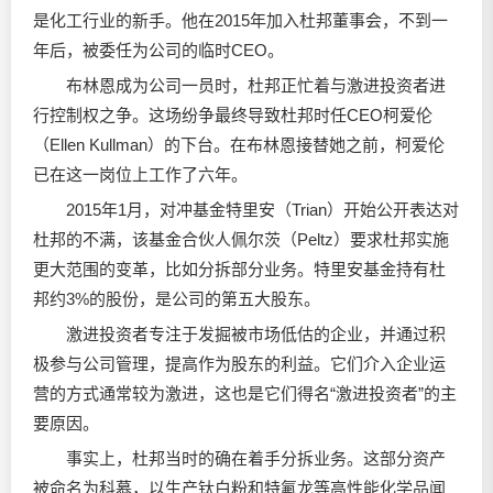
是化工行业的新手。他在2015年加入杜邦董事会，不到一
年后，被委任为公司的临时CEO。
布林恩成为公司一员时，杜邦正忙着与激进投资者进
行控制权之争。这场纷争最终导致杜邦时任CEO柯爱伦
（Ellen Kullman）的下台。在布林恩接替她之前，柯爱伦
已在这一岗位上工作了六年。
2015年1月，对冲基金特里安（Trian）开始公开表达对
杜邦的不满，该基金合伙人佩尔茨（Peltz）要求杜邦实施
更大范围的变革，比如分拆部分业务。特里安基金持有杜
邦约3%的股份，是公司的第五大股东。
激进投资者专注于发掘被市场低估的企业，并通过积
极参与公司管理，提高作为股东的利益。它们介入企业运
营的方式通常较为激进，这也是它们得名“激进投资者”的主
要原因。
事实上，杜邦当时的确在着手分拆业务。这部分资产
被命名为科慕，以生产钛白粉和特氟龙等高性能化学品闻