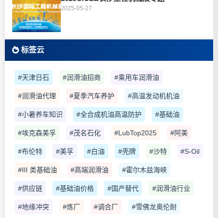
2025-05-27
标签云
#天津日石
#润滑油招商
#乘用车润滑油
#润滑油代理
#夏季汽车养护
#高温发动机机油
#小暑养车知识
#全合成机油高温防护
#基础油
#埃克森美孚
#茂名石化
#LubTop2025
#阿美
#布伦特
#美孚
#白油
#壳牌
#沙特
#S-Oil
#III 类基础油
#高端润滑油
#霍尔木兹海峡
#供应链
#基础油价格
#国产替代
#润滑油行业
#地缘冲突
#炼厂
#调合厂
#雪佛龙奥伦耐